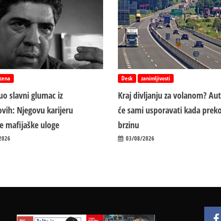
cena
Desk
zanimljivosti
o slavni glumac iz
Kraj divljanju za volanom? Au
vih: Njegovu karijeru
će sami usporavati kada preko
ile mafijaške uloge
brzinu
2026
03/08/2026