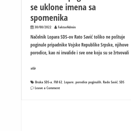
se uklone imena sa
spomenika
30/08/2022
FaktorAdmin
Načelnik Lopara SDS-ov Rato Savić toliko ne poštuje
poginule pripadnike Vojske Republike Srpske, njihove
porodice, kao ni invalide i sve one koju su se žrtvovali
više
Bruka SDS-a
FM 62
Lopare
porodice poginulih
Rado Savić
SDS
,
,
,
,
,
on
Leave a Comment
SRAMOTA
SDS-
a
U
LOPARAMA
–
Porodice