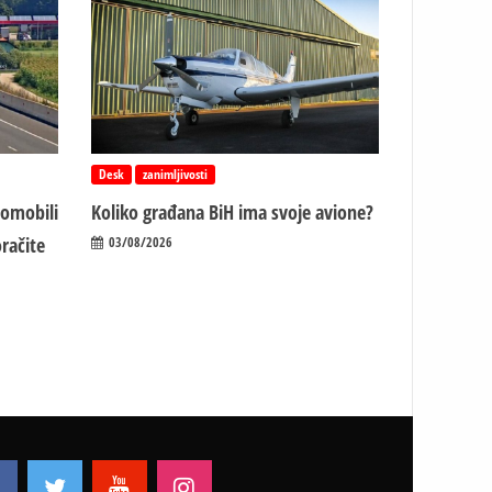
Desk
zanimljivosti
tomobili
Koliko građana BiH ima svoje avione?
račite
03/08/2026