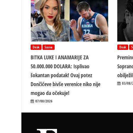
Desk
Scena
Desk
S
BITKA LUKE I ANAMARIJE ZA
Preminu
50.000.000 DOLARA: Isplivao
Soprano
šokantan podatak! Ovaj potez
obiljež
Dončićeve bivše verenice niko nije
03/08/
mogao da očekuje!
07/08/2026