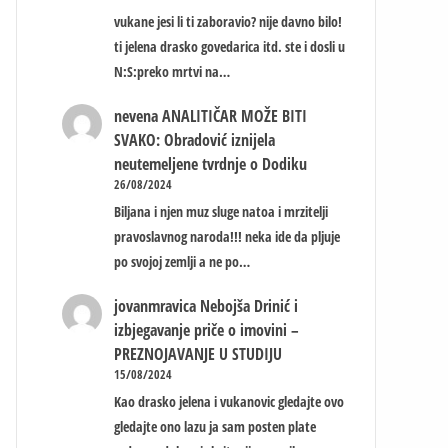
vukane jesi li ti zaboravio? nije davno bilo!
ti jelena drasko govedarica itd. ste i dosli u
N:S:preko mrtvi na…
nevena
ANALITIČAR MOŽE BITI
SVAKO: Obradović iznijela
neutemeljene tvrdnje o Dodiku
26/08/2024
Biljana i njen muz sluge natoa i mrzitelji
pravoslavnog naroda!!! neka ide da pljuje
po svojoj zemlji a ne po…
jovanmravica
Nebojša Drinić i
izbjegavanje priče o imovini –
PREZNOJAVANJE U STUDIJU
15/08/2024
Kao drasko jelena i vukanovic gledajte ovo
gledajte ono lazu ja sam posten plate