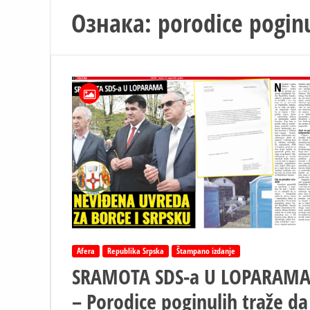
Ознака:
porodice pogin
Afera
Republika Srpska
Štampano izdanje
SRAMOTA SDS-a U LOPARAM
– Porodice poginulih traže da