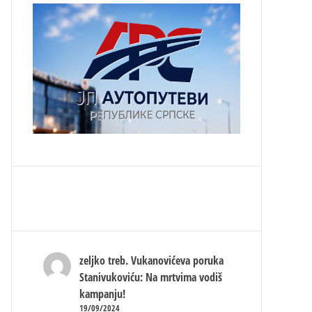
zeljko treb.
Vukanovićeva poruka
Stanivukoviću: Na mrtvima vodiš
kampanju!
19/09/2024