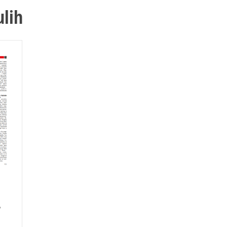
ulih
A