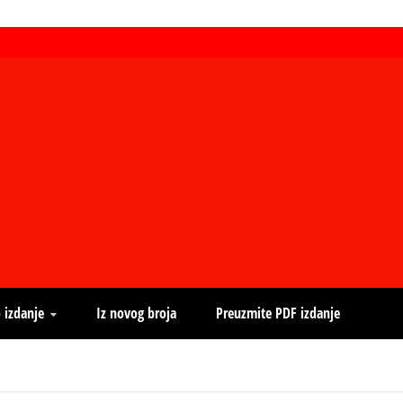
 izdanje
Iz novog broja
Preuzmite PDF izdanje