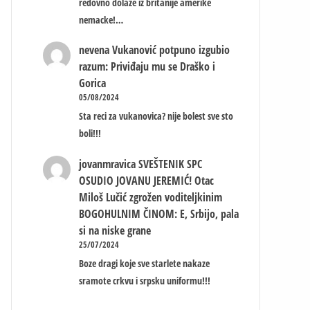
redovno dolaze iz britanije amerike
nemacke!…
nevena
Vukanović potpuno izgubio
razum: Priviđaju mu se Draško i
Gorica
05/08/2024
Sta reci za vukanovica? nije bolest sve sto
boli!!!
jovanmravica
SVEŠTENIK SPC
OSUDIO JOVANU JEREMIĆ! Otac
Miloš Lučić zgrožen voditeljkinim
BOGOHULNIM ČINOM: E, Srbijo, pala
si na niske grane
25/07/2024
Boze dragi koje sve starlete nakaze
sramote crkvu i srpsku uniformu!!!