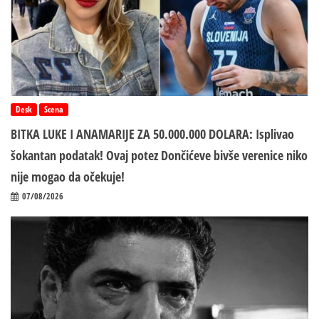
Desk
Scena
BITKA LUKE I ANAMARIJE ZA 50.000.000 DOLARA: Isplivao
šokantan podatak! Ovaj potez Dončićeve bivše verenice niko
nije mogao da očekuje!
07/08/2026