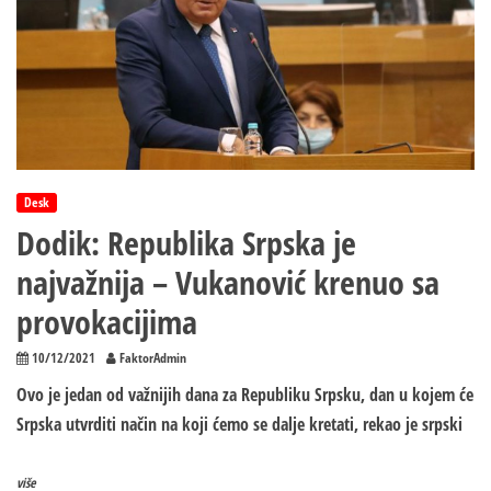
Desk
Dodik: Republika Srpska je
najvažnija – Vukanović krenuo sa
provokacijima
10/12/2021
FaktorAdmin
Ovo je jedan od važnijih dana za Republiku Srpsku, dan u kojem će
Srpska utvrditi način na koji ćemo se dalje kretati, rekao je srpski
više