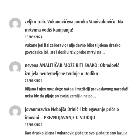
zeljko treb.
Vukanovićeva poruka Stanivukoviću: Na
mrtvima vodiš kampanju!
19/09/2024
vukane jesi li ti zaboravio? nije davno bilo! ti jelena drasko
govedarica itd. ste i dosli u N:S:preko mrtvi na…
nevena
ANALITIČAR MOŽE BITI SVAKO: Obradović
iznijela neutemeljene tvrdnje o Dodiku
26/08/2024
Biljana i njen muz sluge natoa i mrzitelji pravoslavnog naroda!!!
neka ide da pljuje po svojoj zemlji a ne po…
jovanmravica
Nebojša Drinić i izbjegavanje priče o
imovini – PREZNOJAVANJE U STUDIJU
15/08/2024
Kao drasko jelena i vukanovic gledajte ovo gledajte ono lazu ja