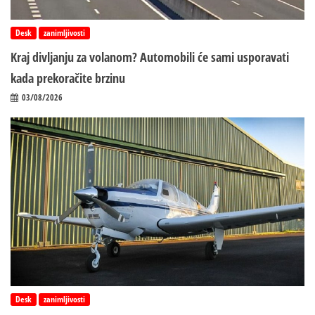
Desk
zanimljivosti
Kraj divljanju za volanom? Automobili će sami usporavati
kada prekoračite brzinu
03/08/2026
Desk
zanimljivosti