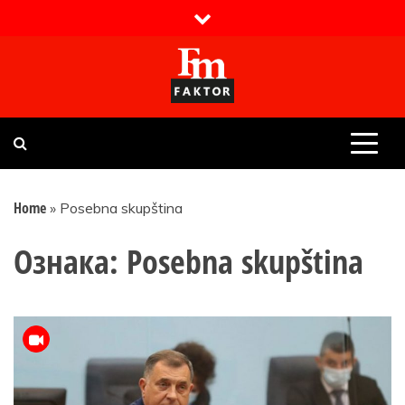
Skip
to
content
Faktor magazin
Uvijek presudan
Home
»
Posebna skupština
Ознака:
Posebna skupština