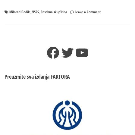
on
Milorad Dodik
NSRS
Posebna skupština
Leave a Comment
,
,
Dodik:
Republika
Srpska
je
najvažnija
Facebook
Twitter
YouTube
–
Vukanović
krenuo
sa
provokacijima
Preuzmite sva izdanja
FAKTORA