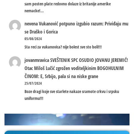
sam posten plate redovno dolaze iz britanije amerike
nemacke!…
nevena
Vukanović potpuno izgubio razum: Priviđaju mu
se Draško i Gorica
05/08/2024
Sta reci za vukanovica? nije bolest sve sto boli!!!
jovanmravica
SVEŠTENIK SPC OSUDIO JOVANU JEREMIĆ!
Otac Miloš Lučić zgrožen voditeljkinim BOGOHULNIM
ČINOM: E, Srbijo, pala si na niske grane
25/07/2024
Boze dragi koje sve starlete nakaze sramote crkvu i srpsku
uniformu!!!