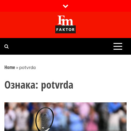
Skip
to
content
Faktor magazin
Uvijek presudan
Home
»
potvrda
Ознака:
potvrda