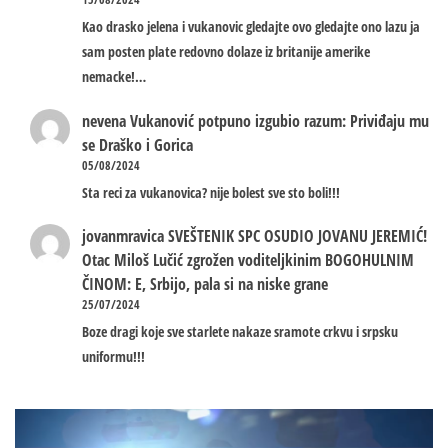
Kao drasko jelena i vukanovic gledajte ovo gledajte ono lazu ja
sam posten plate redovno dolaze iz britanije amerike
nemacke!…
nevena
Vukanović potpuno izgubio razum: Priviđaju mu
se Draško i Gorica
05/08/2024
Sta reci za vukanovica? nije bolest sve sto boli!!!
jovanmravica
SVEŠTENIK SPC OSUDIO JOVANU JEREMIĆ!
Otac Miloš Lučić zgrožen voditeljkinim BOGOHULNIM
ČINOM: E, Srbijo, pala si na niske grane
25/07/2024
Boze dragi koje sve starlete nakaze sramote crkvu i srpsku
uniformu!!!