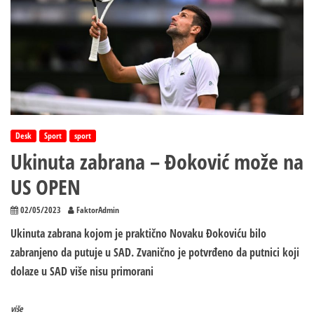
Desk
Sport
sport
Ukinuta zabrana – Đoković može na
US OPEN
02/05/2023
FaktorAdmin
Ukinuta zabrana kojom je praktično Novaku Đokoviću bilo
zabranjeno da putuje u SAD. Zvanično je potvrđeno da putnici koji
dolaze u SAD više nisu primorani
više