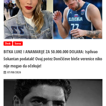
Desk
Scena
BITKA LUKE I ANAMARIJE ZA 50.000.000 DOLARA: Isplivao
šokantan podatak! Ovaj potez Dončićeve bivše verenice niko
nije mogao da očekuje!
07/08/2026