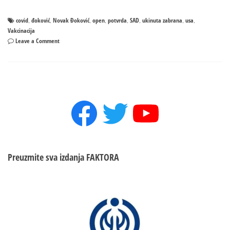
covid
đoković
Novak Đoković
open
potvrda
SAD
ukinuta zabrana
usa
,
,
,
,
,
,
,
,
Vakcinacija
on
Leave a Comment
Ukinuta
zabrana
–
Đoković
može
Facebook
Twitter
YouTube
na
US
OPEN
Preuzmite sva izdanja
FAKTORA