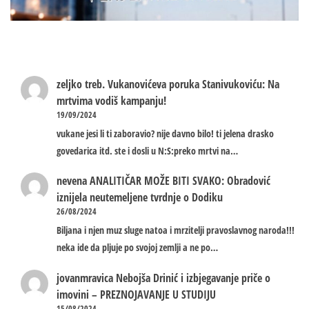
zeljko treb.
Vukanovićeva poruka Stanivukoviću: Na
mrtvima vodiš kampanju!
19/09/2024
vukane jesi li ti zaboravio? nije davno bilo! ti jelena drasko
govedarica itd. ste i dosli u N:S:preko mrtvi na…
nevena
ANALITIČAR MOŽE BITI SVAKO: Obradović
iznijela neutemeljene tvrdnje o Dodiku
26/08/2024
Biljana i njen muz sluge natoa i mrzitelji pravoslavnog naroda!!!
neka ide da pljuje po svojoj zemlji a ne po…
jovanmravica
Nebojša Drinić i izbjegavanje priče o
imovini – PREZNOJAVANJE U STUDIJU
15/08/2024