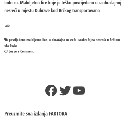
bolnicu. Maloljetno lice koje je teško povrijeđeno u saobraćajnoj
nesreći u mjestu Dubrave kod Brčkog transportovano
više
povrijeđeno maloljetno lice
saobraćajna nesreća
saobraćajna nesreća u Brčkom
,
,
,
ukc Tuzla
on
Leave a Comment
Maloljetnik
provrijeđen
u
nesreći
u
Facebook
Twitter
YouTube
Brčkom
prevezen
u
tuzlansku
bolnicu
Preuzmite sva izdanja
FAKTORA