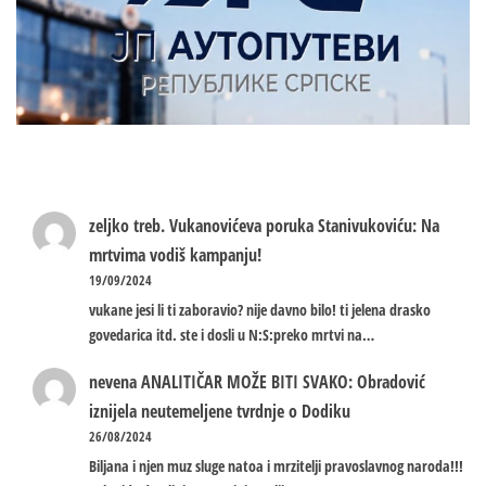
zeljko treb.
Vukanovićeva poruka Stanivukoviću: Na
mrtvima vodiš kampanju!
19/09/2024
vukane jesi li ti zaboravio? nije davno bilo! ti jelena drasko
govedarica itd. ste i dosli u N:S:preko mrtvi na…
nevena
ANALITIČAR MOŽE BITI SVAKO: Obradović
iznijela neutemeljene tvrdnje o Dodiku
26/08/2024
Biljana i njen muz sluge natoa i mrzitelji pravoslavnog naroda!!!