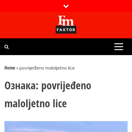
Skip
to
content
Faktor magazin
Uvijek presudan
Home
»
povrijeđeno maloljetno lice
Ознака:
povrijeđeno
maloljetno lice