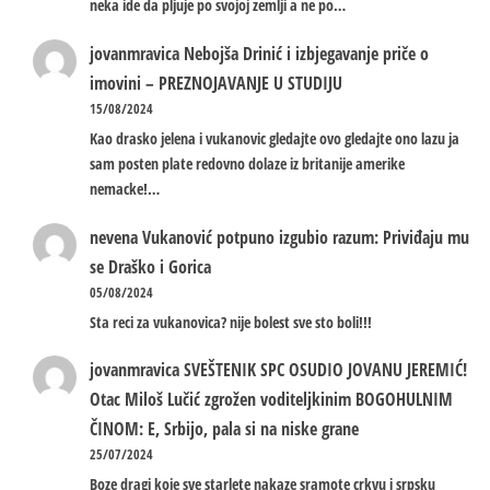
neka ide da pljuje po svojoj zemlji a ne po…
jovanmravica
Nebojša Drinić i izbjegavanje priče o
imovini – PREZNOJAVANJE U STUDIJU
15/08/2024
Kao drasko jelena i vukanovic gledajte ovo gledajte ono lazu ja
sam posten plate redovno dolaze iz britanije amerike
nemacke!…
nevena
Vukanović potpuno izgubio razum: Priviđaju mu
se Draško i Gorica
05/08/2024
Sta reci za vukanovica? nije bolest sve sto boli!!!
jovanmravica
SVEŠTENIK SPC OSUDIO JOVANU JEREMIĆ!
Otac Miloš Lučić zgrožen voditeljkinim BOGOHULNIM
ČINOM: E, Srbijo, pala si na niske grane
25/07/2024
Boze dragi koje sve starlete nakaze sramote crkvu i srpsku