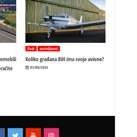
Desk
zanimljivosti
tomobili
Koliko građana BiH ima svoje avione?
račite
03/08/2026