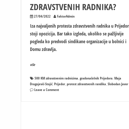
ZDRAVSTVENIH RADNIKA?
27/04/2022
FaktorAdmin
Iza najvaljenih protesta zdravstvenih radnika u Prijedo
stoji opozicija. Bar tako izgleda, ukoliko se pažljivije
pogleda ko predvodi sindikane organizacije u bolnici i
Domu zdravlja.
više
500 KM zdravstvenim radnicima
gradonačelnik Prijedora
Maja
,
,
Dragojević-Stojić
Prijedor
protest zdravstvenih randika
Slobodan Javor
,
,
,
on
Leave a Comment
U
PRIJEDORU
PROTEST
OPOZICIONARA
ILI
ZDRAVSTVENIH