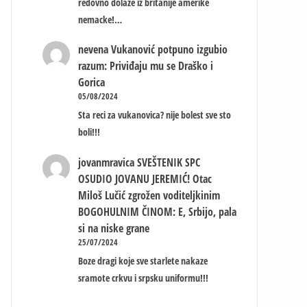
redovno dolaze iz britanije amerike
nemacke!…
nevena
Vukanović potpuno izgubio
razum: Priviđaju mu se Draško i
Gorica
05/08/2024
Sta reci za vukanovica? nije bolest sve sto
boli!!!
jovanmravica
SVEŠTENIK SPC
OSUDIO JOVANU JEREMIĆ! Otac
Miloš Lučić zgrožen voditeljkinim
BOGOHULNIM ČINOM: E, Srbijo, pala
si na niske grane
25/07/2024
Boze dragi koje sve starlete nakaze
sramote crkvu i srpsku uniformu!!!