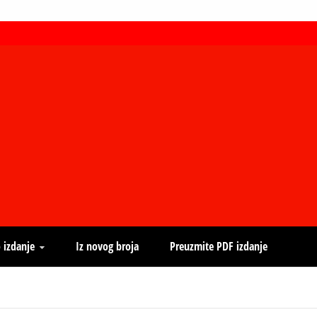
 izdanje
Iz novog broja
Preuzmite PDF izdanje