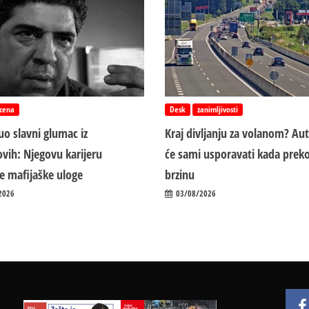
cena
Desk
zanimljivosti
o slavni glumac iz
Kraj divljanju za volanom? Au
vih: Njegovu karijeru
će sami usporavati kada preko
ile mafijaške uloge
brzinu
2026
03/08/2026