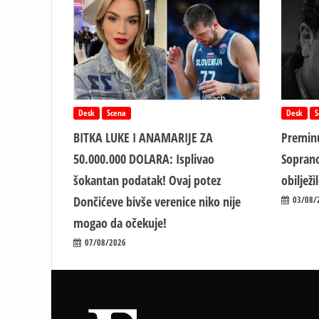
Desk
Scena
Desk
S
BITKA LUKE I ANAMARIJE ZA
Preminu
50.000.000 DOLARA: Isplivao
Soprano
šokantan podatak! Ovaj potez
obiljež
Dončićeve bivše verenice niko nije
03/08/
mogao da očekuje!
07/08/2026