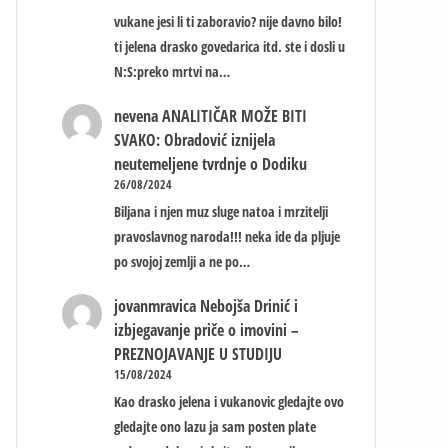
vukane jesi li ti zaboravio? nije davno bilo!
ti jelena drasko govedarica itd. ste i dosli u
N:S:preko mrtvi na…
nevena
ANALITIČAR MOŽE BITI
SVAKO: Obradović iznijela
neutemeljene tvrdnje o Dodiku
26/08/2024
Biljana i njen muz sluge natoa i mrzitelji
pravoslavnog naroda!!! neka ide da pljuje
po svojoj zemlji a ne po…
jovanmravica
Nebojša Drinić i
izbjegavanje priče o imovini –
PREZNOJAVANJE U STUDIJU
15/08/2024
Kao drasko jelena i vukanovic gledajte ovo
gledajte ono lazu ja sam posten plate