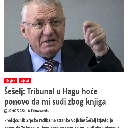
NEĆE
VIŠE
BITI
PREDSJEDNIK
RADIKALA
–
Ostavio
politički
TESTAMENT
Region
Vijesti
Šešelj: Tribunal u Hagu hoće
ponovo da mi sudi zbog knjiga
27/09/2022
FaktorAdmin
Predsjednik Srpske radikalne stranke Vojislav Šešelj izjavio je
danas da Tribunal u Hagu hoće ponovo da mu sudi zbog njegovih