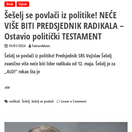
Desk
Vijesti
Šešelj se povlači iz politike! NEĆE
VIŠE BITI PREDSJEDNIK RADIKALA –
Ostavio politički TESTAMENT
19/01/2024
FaktorAdmin
Šešelj se povlači iz politike! Predsjednik SRS Vojislav Šešelj
zvanično više neće biti lider radikala od 12. maja. Šešelj je za
„ALO!“ rekao šta je
više
on
radikali
Šešelj
šešelj se povlači
Leave a Comment
,
,
Šešelj
se
povlači
iz
politike!