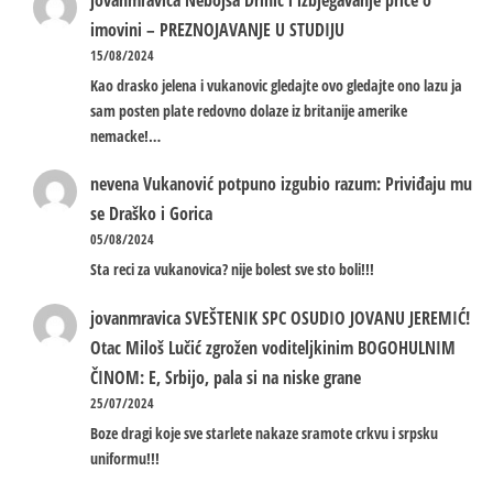
imovini – PREZNOJAVANJE U STUDIJU
15/08/2024
Kao drasko jelena i vukanovic gledajte ovo gledajte ono lazu ja
sam posten plate redovno dolaze iz britanije amerike
nemacke!…
nevena
Vukanović potpuno izgubio razum: Priviđaju mu
se Draško i Gorica
05/08/2024
Sta reci za vukanovica? nije bolest sve sto boli!!!
jovanmravica
SVEŠTENIK SPC OSUDIO JOVANU JEREMIĆ!
Otac Miloš Lučić zgrožen voditeljkinim BOGOHULNIM
ČINOM: E, Srbijo, pala si na niske grane
25/07/2024
Boze dragi koje sve starlete nakaze sramote crkvu i srpsku
uniformu!!!