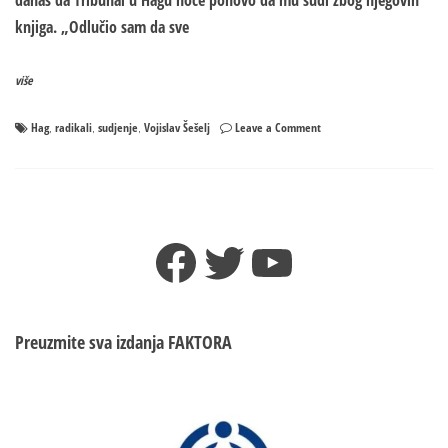
knjiga. „Odlučio sam da sve
više
on
Hag
radikali
sudjenje
Vojislav Šešelj
Leave a Comment
,
,
,
Šešelj:
Tribunal
u
Hagu
hoće
Facebook
Twitter
YouTube
ponovo
da
mi
sudi
zbog
Preuzmite sva izdanja
FAKTORA
knjiga