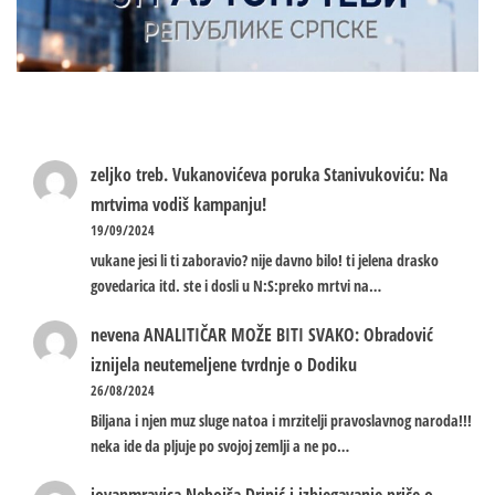
zeljko treb.
Vukanovićeva poruka Stanivukoviću: Na
mrtvima vodiš kampanju!
19/09/2024
vukane jesi li ti zaboravio? nije davno bilo! ti jelena drasko
govedarica itd. ste i dosli u N:S:preko mrtvi na…
nevena
ANALITIČAR MOŽE BITI SVAKO: Obradović
iznijela neutemeljene tvrdnje o Dodiku
26/08/2024
Biljana i njen muz sluge natoa i mrzitelji pravoslavnog naroda!!!
neka ide da pljuje po svojoj zemlji a ne po…
jovanmravica
Nebojša Drinić i izbjegavanje priče o