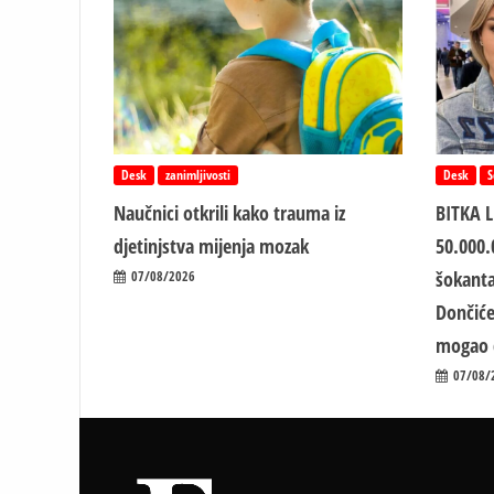
Desk
zanimljivosti
Desk
S
Naučnici otkrili kako trauma iz
BITKA 
d‌jetinjstva mijenja mozak
50.000.
šokanta
07/08/2026
Dončiće
mogao 
07/08/