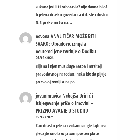
vukane jesi li ti zaboravio? nije davno bilo!
ti jelena drasko govedarica itd. ste i dosli u
N:S:preko mrtvi na…
nevena
ANALITIČAR MOŽE BITI
SVAKO: Obradović iznijela
neutemeljene tvrdnje o Dodiku
26/08/2024
Biljana i njen muz sluge natoa i mrzitelji
pravoslavnog naroda!!! neka ide da pljuje
po svojoj zemlji a ne po…
jovanmravica
Nebojša Drinić i
izbjegavanje priče o imovini –
PREZNOJAVANJE U STUDIJU
15/08/2024
Kao drasko jelena i vukanovic gledajte ovo
gledajte ono lazu ja sam posten plate