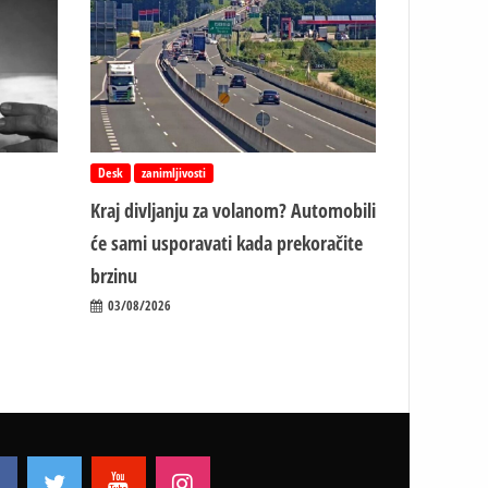
Desk
zanimljivosti
Kraj divljanju za volanom? Automobili
će sami usporavati kada prekoračite
brzinu
03/08/2026