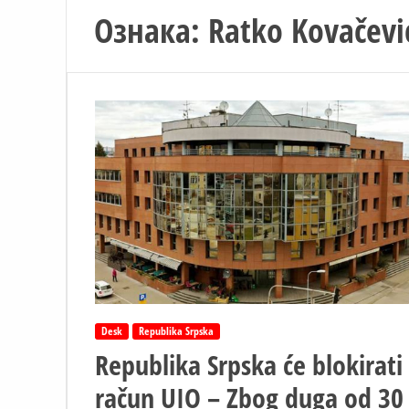
Ознака:
Ratko Kovačevi
Desk
Republika Srpska
Republika Srpska će blokirati
račun UIO – Zbog duga od 30