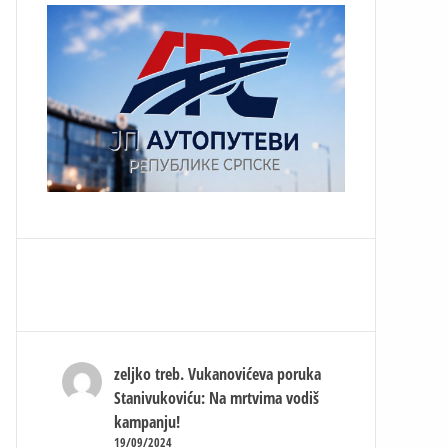
zeljko treb.
Vukanovićeva poruka
Stanivukoviću: Na mrtvima vodiš
kampanju!
19/09/2024