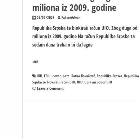
miliona iz 2009. godine
05/06/2023
FaktorAdmin
Republika Srpska će blokirati račun UIO. Zbog duga od
miliona iz 2009. godine Na račun Republike Srpske za
sedam dana trebalo bi da legne
više
BiH
FBiH
novac
pare
Ratko Kovačević
Republika Srpska
Republika
,
,
,
,
,
,
Srpska će blokirati račun UIO
UIO
Upravni odbor UIO
,
,
on
Leave a Comment
Republika
Srpska
će
blokirati
račun
UIO
–
Zbog