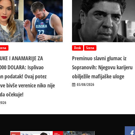
cena
Desk
Scena
LUKE I ANAMARIJE ZA
Preminuo slavni glumac iz
000 DOLARA: Isplivao
Sopranovih: Njegovu karijeru
n podatak! Ovaj potez
obilježile mafijaške uloge
ve bivše verenice niko nije
03/08/2026
da očekuje!
2026