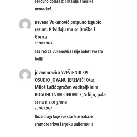
redovno dolaze iz britanije amerike
nemacke!…
nevena
Vukanović potpuno izgubio
razum: Priviđaju mu se Draško i
Gorica
05/08/2024
Sta reci za vukanovica? nije bolest sve sto
boli!!!
jovanmravica
SVEŠTENIK SPC
OSUDIO JOVANU JEREMIĆ! Otac
Miloš Lučić zgrožen voditeljkinim
BOGOHULNIM ČINOM: E, Srbijo, pala
si na niske grane
25/07/2024
Boze dragi koje sve starlete nakaze
sramote crkvu i srpsku uniformu!!!