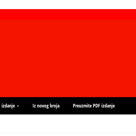
 izdanje
Iz novog broja
Preuzmite PDF izdanje