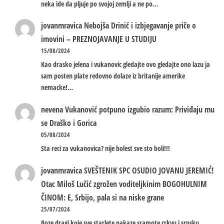
neka ide da pljuje po svojoj zemlji a ne po…
jovanmravica
Nebojša Drinić i izbjegavanje priče o
imovini – PREZNOJAVANJE U STUDIJU
15/08/2024
Kao drasko jelena i vukanovic gledajte ovo gledajte ono lazu ja
sam posten plate redovno dolaze iz britanije amerike
nemacke!…
nevena
Vukanović potpuno izgubio razum: Priviđaju mu
se Draško i Gorica
05/08/2024
Sta reci za vukanovica? nije bolest sve sto boli!!!
jovanmravica
SVEŠTENIK SPC OSUDIO JOVANU JEREMIĆ!
Otac Miloš Lučić zgrožen voditeljkinim BOGOHULNIM
ČINOM: E, Srbijo, pala si na niske grane
25/07/2024
Boze dragi koje sve starlete nakaze sramote crkvu i srpsku