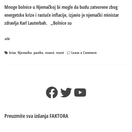
Mnoge bolnice u Njemačkoj bi mogle da budu zatvorene zbog
energetske krize i rastuće inflacije, izjavio je njemački ministar
zdravlja Karl Lauterbah. „Bolnice su
više
on
kriza
Njemačka
panika
resursi
reursi
Leave a Comment
,
,
,
,
HAOS
I
PANIKA
u
Njemačkoj:
Facebook
Twitter
YouTube
Moguće
zatvaranje
bolnica
zbog
energetske
Preuzmite sva izdanja
FAKTORA
krize
–
oglasio