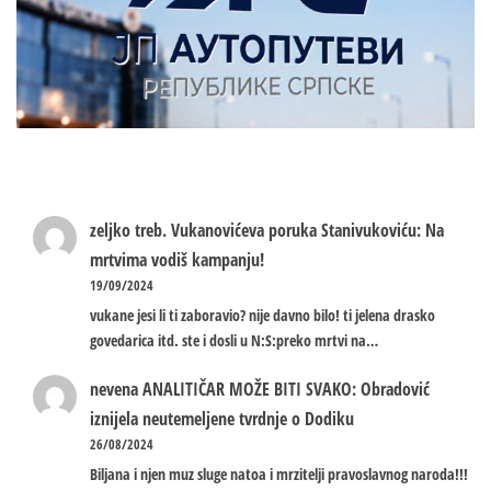
zeljko treb.
Vukanovićeva poruka Stanivukoviću: Na
mrtvima vodiš kampanju!
19/09/2024
vukane jesi li ti zaboravio? nije davno bilo! ti jelena drasko
govedarica itd. ste i dosli u N:S:preko mrtvi na…
nevena
ANALITIČAR MOŽE BITI SVAKO: Obradović
iznijela neutemeljene tvrdnje o Dodiku
26/08/2024
Biljana i njen muz sluge natoa i mrzitelji pravoslavnog naroda!!!