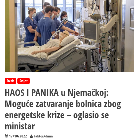
prelaze
na
plaćanje
energenata
u
nacionalnim
valutama
Desk
Svijet
HAOS I PANIKA u Njemačkoj:
Moguće zatvaranje bolnica zbog
energetske krize – oglasio se
ministar
17/10/2022
FaktorAdmin