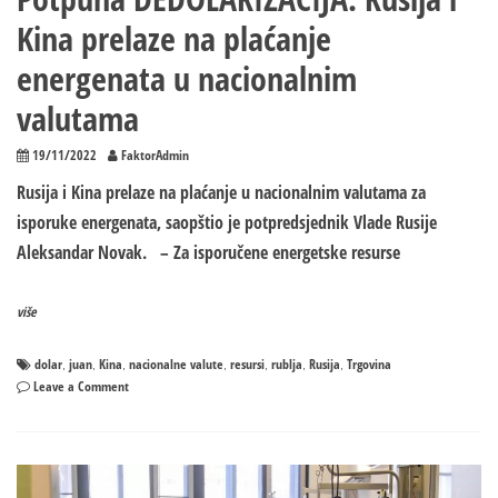
Kina prelaze na plaćanje
energenata u nacionalnim
valutama
19/11/2022
FaktorAdmin
Rusija i Kina prelaze na plaćanje u nacionalnim valutama za
isporuke energenata, saopštio je potpredsjednik Vlade Rusije
Aleksandar Novak. – Za isporučene energetske resurse
više
dolar
juan
Kina
nacionalne valute
resursi
rublja
Rusija
Trgovina
,
,
,
,
,
,
,
on
Leave a Comment
Potpuna
DEDOLARIZACIJA:
Rusija
i
Kina