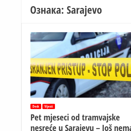
Ознака:
Sarajevo
Desk
Vijesti
Pet mjeseci od tramvajske
nesreće u Sarajevu – Još nem