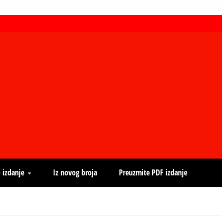
 izdanje
Iz novog broja
Preuzmite PDF izdanje