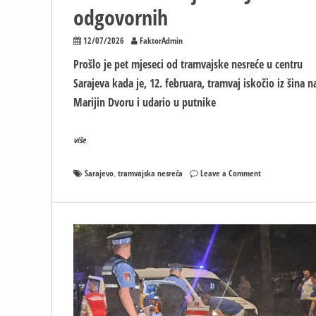
odgovornih
12/07/2026
FaktorAdmin
Prošlo je pet mjeseci od tramvajske nesreće u centru
Sarajeva kada je, 12. februara, tramvaj iskočio iz šina n
Marijin Dvoru i udario u putnike
više
on
Sarajevo
tramvajska nesreća
Leave a Comment
,
Pet
mjeseci
od
tramvajske
nesreće
u
Sarajevu
–
Još
nema