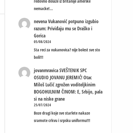
redovno dolaze iz britanije amerike
nemacke!…
nevena
Vukanović potpuno izgubio
razum: Priviđaju mu se Draško i
Gorica
05/08/2024
Sta reci za vukanovica? nije bolest sve sto
boli!!!
jovanmravica
SVEŠTENIK SPC
OSUDIO JOVANU JEREMIĆ! Otac
Miloš Lučić zgrožen voditeljkinim
BOGOHULNIM ČINOM: E, Srbijo, pala
si na niske grane
25/07/2024
Boze dragi koje sve starlete nakaze
sramote crkvu i srpsku uniformu!!!