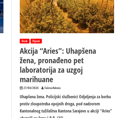
skladišta
municije
i
garaže
za
vozila
Desk
Vijesti
Akcija “Aries”: Uhapšena
žena, pronađeno pet
laboratorija za uzgoj
marihuane
27/04/2026
FaktorAdmin
Uhapšena žena. Policijski službenici Odjeljenja za borbu
protiv zloupotreba opojnih droga, pod nadzorom
Kantonalnog tužilaštva Kantona Sarajevo u akciji “Aries”
uhapsili su ženu I.B.B. (31),