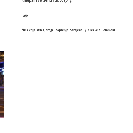
više
on
akcija
Aries
droga
hapšenje
Sarajevo
Leave a Comment
,
,
,
,
Akcija
“Aries”:
Uhapšena
žena,
pronađeno
pet
laboratorija
za
uzgoj
marihuane