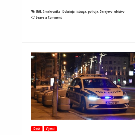
BiH
Crnakronika
Dobrinja
istraga
policija
Sarajevo
ubistvo
,
,
,
,
,
,
on
Leave a Comment
Ubistvo
u
naselju
Dobrinja:
Policija
otkrila
još
jedan
šok
detalj
Desk
Vijesti