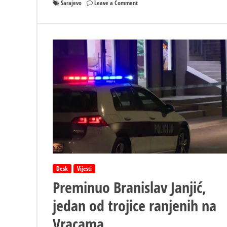
on
Sarajevo
Leave a Comment
Nesreća
tokom
slavlja
u
Sarajevu:
Mladić
pao
sa
krova
auta,
teško
povrijeđen
Desk
Vijesti
Preminuo Branislav Janjić,
jedan od trojice ranjenih na
Vracama