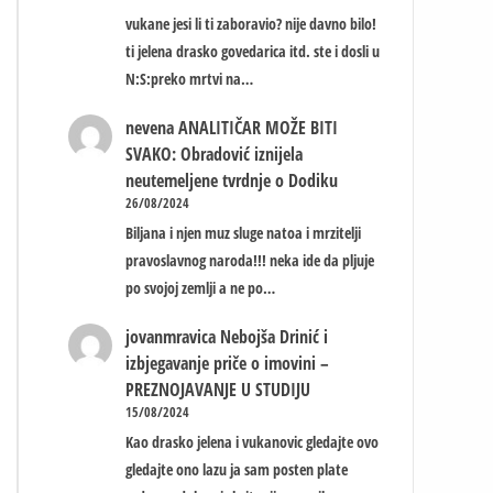
vukane jesi li ti zaboravio? nije davno bilo!
ti jelena drasko govedarica itd. ste i dosli u
N:S:preko mrtvi na…
nevena
ANALITIČAR MOŽE BITI
SVAKO: Obradović iznijela
neutemeljene tvrdnje o Dodiku
26/08/2024
Biljana i njen muz sluge natoa i mrzitelji
pravoslavnog naroda!!! neka ide da pljuje
po svojoj zemlji a ne po…
jovanmravica
Nebojša Drinić i
izbjegavanje priče o imovini –
PREZNOJAVANJE U STUDIJU
15/08/2024
Kao drasko jelena i vukanovic gledajte ovo
gledajte ono lazu ja sam posten plate