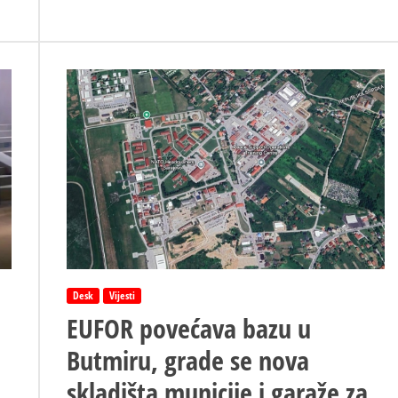
nožem?
Desk
Vijesti
EUFOR povećava bazu u
Butmiru, grade se nova
skladišta municije i garaže za