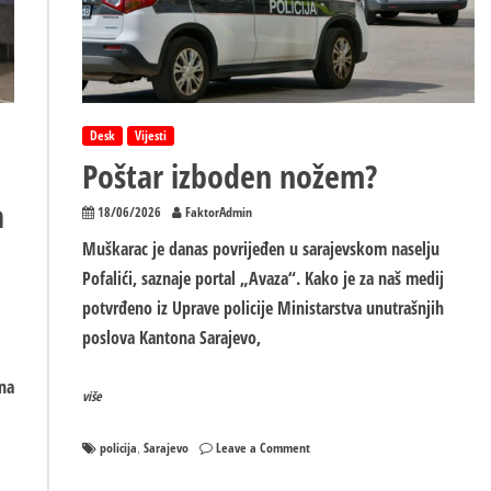
Desk
Vijesti
Poštar izboden nožem?
a
18/06/2026
FaktorAdmin
Muškarac je danas povrijeđen u sarajevskom naselju
Pofalići, saznaje portal „Avaza“. Kako je za naš medij
potvrđeno iz Uprave policije Ministarstva unutrašnjih
poslova Kantona Sarajevo,
 na
više
on
policija
Sarajevo
Leave a Comment
,
Poštar
izboden