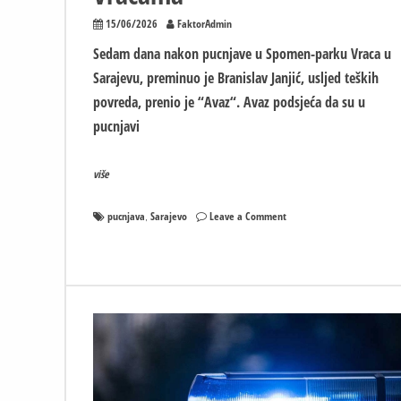
15/06/2026
FaktorAdmin
Sedam dana nakon pucnjave u Spomen-parku Vraca u
Sarajevu, preminuo je Branislav Janjić, usljed teških
povreda, prenio je “Avaz“. Avaz podsjeća da su u
pucnjavi
više
on
pucnjava
Sarajevo
Leave a Comment
,
Preminuo
Branislav
Janjić,
jedan
od
trojice
ranjenih
na
Vracama