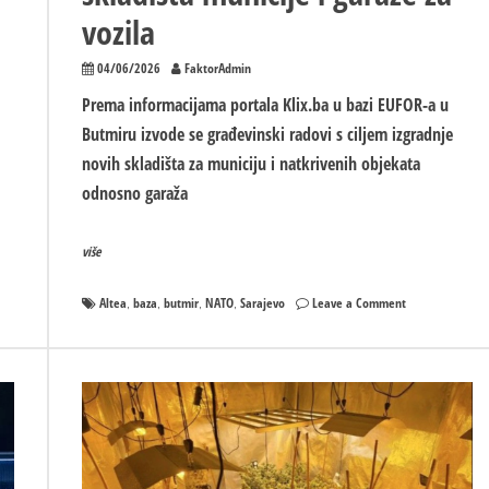
vozila
04/06/2026
FaktorAdmin
Prema informacijama portala Klix.ba u bazi EUFOR-a u
Butmiru izvode se građevinski radovi s ciljem izgradnje
novih skladišta za municiju i natkrivenih objekata
odnosno garaža
više
on
Altea
baza
butmir
NATO
Sarajevo
Leave a Comment
,
,
,
,
EUFOR
povećava
bazu
u
Butmiru,
grade
se
nova