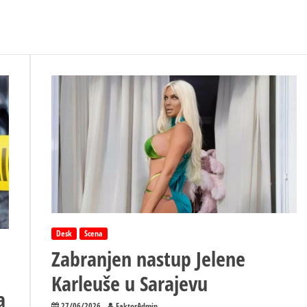
Desk
Scena
Zabranjen nastup Jelene
Karleuše u Sarajevu
a
27/06/2026
FaktorAdmin