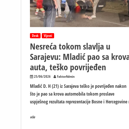
odgovornih
Desk
Vijesti
Nesreća tokom slavlja u
Sarajevu: Mladić pao sa krov
auta, teško povrijeđen
25/06/2026
FaktorAdmin
Mladić D. H (21) iz Sarajeva teško je povrijeđen nakon
što je pao sa krova automobila tokom proslave
uspješnog rezultata reprezentacije Bosne i Hercegovine
više