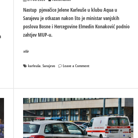
Nastup pjevačice Jelene Karleuše u klubu Aqua u
Sarajevu je otkazan nakon što je ministar vanjskih
poslova Bosne i Hercegovine Elmedin Konaković podnio
zahtjev MUP-u.
a
više
on
karleuša
Sarajevo
Leave a Comment
,
Zabranjen
nastup
Jelene
Karleuše
u
Sarajevu