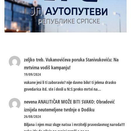
zeljko treb.
Vukanovićeva poruka Stanivukoviću: Na
mrtvima vodiš kampanju!
19/09/2024
vukane jesi li ti zaboravio? nije davno bilo! ti jelena drasko
govedarica itd. ste i dosli u N:S:preko mrtvi na…
nevena
ANALITIČAR MOŽE BITI SVAKO: Obradović
iznijela neutemeljene tvrdnje o Dodiku
26/08/2024
Biljana i njen muz sluge natoa i mrzitelji pravoslavnog naroda!!!