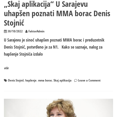
„Skaj aplikacija“ U Sarajevu
uhapšen poznati MMA borac Denis
Stojnić
30/10/2022
FaktorAdmin
U Sarajevu je sinoć uhapšen poznati MMA borac i preduzetnik
Denis Stojnić, potvrđeno je za N1. Kako se saznaje, nalog za
hapšenje Stojnića izdalo
više
on
Denis Stojnić
hapšenje
mma borac
Skaj aplikacija
Leave a Comment
,
,
,
„Skaj
aplikacija“
U
Sarajevu
uhapšen
poznati
MMA