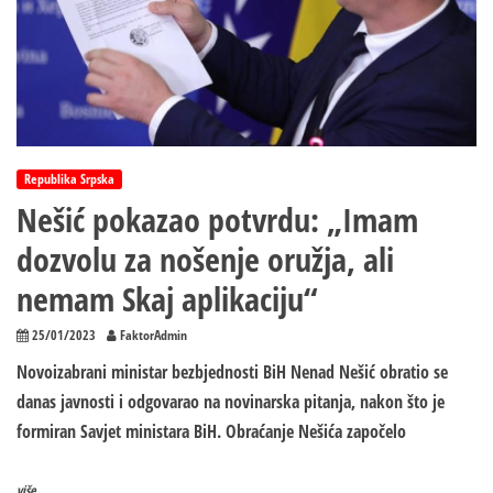
šefica
Evropola
Republika Srpska
Nešić pokazao potvrdu: „Imam
dozvolu za nošenje oružja, ali
nemam Skaj aplikaciju“
25/01/2023
FaktorAdmin
Novoizabrani ministar bezbjednosti BiH Nenad Nešić obratio se
danas javnosti i odgovarao na novinarska pitanja, nakon što je
formiran Savjet ministara BiH. Obraćanje Nešića započelo
više