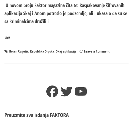
U novom broju Faktor magazina čitajte: Raspakovanje šifrovanih
aplikacija Skaj i Anom potreslo je podzemlje, ali i ukazalo da su se
sa kriminalcima družili i
više
on
Bojan Cvijetić
Republika Srpska
Skaj aplikacija
Leave a Comment
,
,
Ko
se
boji
raspakivanja
Skaj
Facebook
Twitter
YouTube
aplikacije?
Preuzmite sva izdanja
FAKTORA