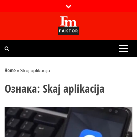
Skip
to
content
Faktor magazin
Uvijek presudan
Home
»
Skaj aplikacija
Ознака:
Skaj aplikacija