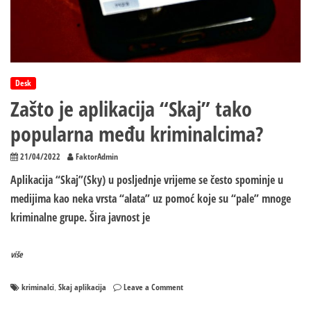
Desk
Zašto je aplikacija “Skaj” tako
popularna među kriminalcima?
21/04/2022
FaktorAdmin
Aplikacija “Skaj”(Sky) u posljednje vrijeme se često spominje u
medijima kao neka vrsta “alata” uz pomoć koje su “pale” mnoge
kriminalne grupe. Šira javnost je
više
on
kriminalci
Skaj aplikacija
Leave a Comment
,
Zašto