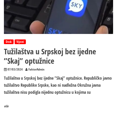
Desk
Vijesti
Tužilaštva u Srpskoj bez ijedne
”Skaj” optužnice
07/03/2024
FaktorAdmin
Tužilaštva u Srpskoj bez ijedne ”Skaj” optužnice. Republičko javno
tužilaštvo Republike Srpske, kao ni nadležna Okružna javna
tužilaštva nisu podigla nijednu optužnicu u kojima su
više