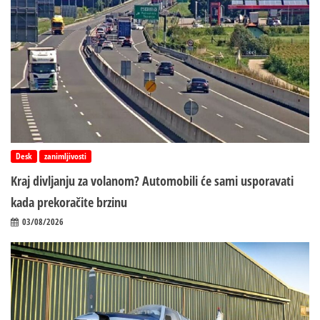
Desk
zanimljivosti
Kraj divljanju za volanom? Automobili će sami usporavati
kada prekoračite brzinu
03/08/2026