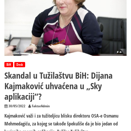
borac
Denis
Stojnić
BiH
Desk
Skandal u Tužilaštvu BiH: Dijana
Kajmaković uhvaćena u „Sky
aplikaciji“?
30/05/2022
FaktorAdmin
Kajmaković važi i za tužiteljicu blisku direktoru OSA-e Osmanu
Mehmedagiću, za kojeg se takođe špekuliše da je bio jedan od