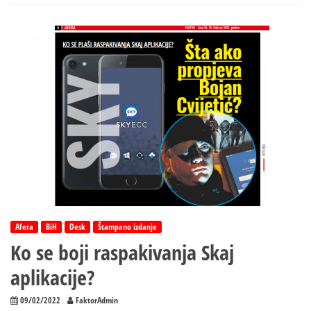
je
aplikacija
“Skaj”
tako
popularna
među
kriminalcima?
Afera
BiH
Desk
Štampano izdanje
Ko se boji raspakivanja Skaj
aplikacije?
09/02/2022
FaktorAdmin