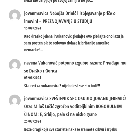
neka ide da pljuje po svojoj zemlji a ne po…
jovanmravica
Nebojša Drinić i izbjegavanje priče o
imovini – PREZNOJAVANJE U STUDIJU
15/08/2024
Kao drasko jelena i vukanovic gledajte ovo gledajte ono lazu ja
sam posten plate redovno dolaze iz britanije amerike
nemacke!…
nevena
Vukanović potpuno izgubio razum: Priviđaju mu
se Draško i Gorica
05/08/2024
Sta reci za vukanovica? nije bolest sve sto boli!!!
jovanmravica
SVEŠTENIK SPC OSUDIO JOVANU JEREMIĆ!
Otac Miloš Lučić zgrožen voditeljkinim BOGOHULNIM
ČINOM: E, Srbijo, pala si na niske grane
25/07/2024
Boze dragi koje sve starlete nakaze sramote crkvu i srpsku