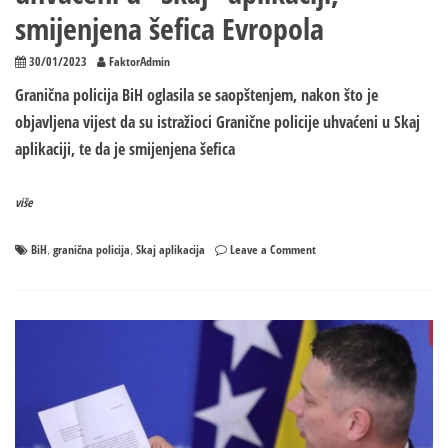
smijenjena šefica Evropola
30/01/2023
FaktorAdmin
Granična policija BiH oglasila se saopštenjem, nakon što je
objavljena vijest da su istražioci Granične policije uhvaćeni u Skaj
aplikaciji, te da je smijenjena šefica
više
on
BiH
granična policija
Skaj aplikacija
Leave a Comment
,
,
Skandal:
Istražioci
Granične
policije
uhvaćeni
u
“Skaj”
aplikaciji,
smijenjena