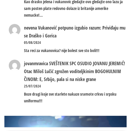
Kao drasko jelena i vukanovic gledajte ovo gledajte ono lazu ja
sam posten plate redovno dolaze iz britanije amerike
nemacke!…
nevena
Vukanović potpuno izgubio razum: Priviđaju mu
se Draško i Gorica
05/08/2024
Sta reci za vukanovica? nije bolest sve sto boli!!!
jovanmravica
SVEŠTENIK SPC OSUDIO JOVANU JEREMIĆ!
Otac Miloš Lučić zgrožen voditeljkinim BOGOHULNIM
ČINOM: E, Srbijo, pala si na niske grane
25/07/2024
Boze dragi koje sve starlete nakaze sramote crkvu i srpsku
uniformu!!!