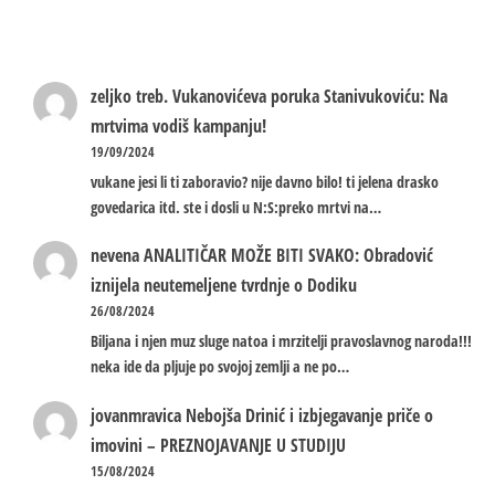
zeljko treb.
Vukanovićeva poruka Stanivukoviću: Na
mrtvima vodiš kampanju!
19/09/2024
vukane jesi li ti zaboravio? nije davno bilo! ti jelena drasko
govedarica itd. ste i dosli u N:S:preko mrtvi na…
nevena
ANALITIČAR MOŽE BITI SVAKO: Obradović
iznijela neutemeljene tvrdnje o Dodiku
26/08/2024
Biljana i njen muz sluge natoa i mrzitelji pravoslavnog naroda!!!
neka ide da pljuje po svojoj zemlji a ne po…
jovanmravica
Nebojša Drinić i izbjegavanje priče o
imovini – PREZNOJAVANJE U STUDIJU
15/08/2024