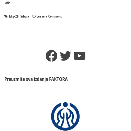
više
on
Mig-29
Srbuja
Leave a Comment
,
Primjećena
nepoznata
letjelica,
Srbija
podigla
Facebook
Twitter
YouTube
MiG-
ove
Preuzmite sva izdanja
FAKTORA