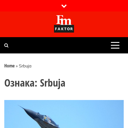
Skip
to
content
Faktor magazin
Uvijek presudan
Home
»
Srbuja
Ознака:
Srbuja