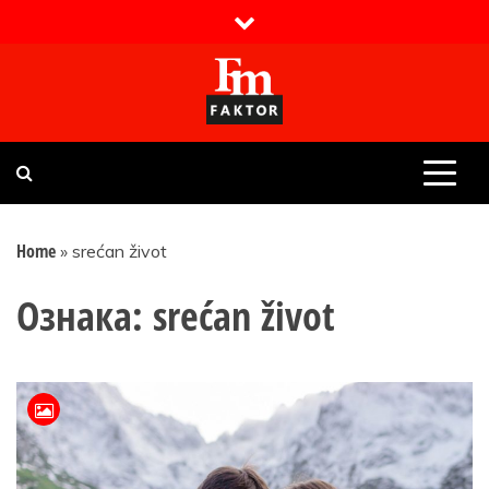
Skip
to
content
Faktor magazin
Uvijek presudan
Home
»
srećan život
Ознака:
srećan život