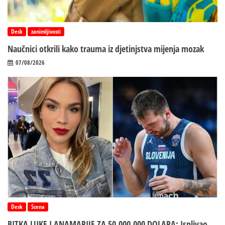
Desk
zanimljivosti
Naučnici otkrili kako trauma iz d‌jetinjstva mijenja mozak
07/08/2026
Desk
Scena
BITKA LUKE I ANAMARIJE ZA 50.000.000 DOLARA: Isplivao