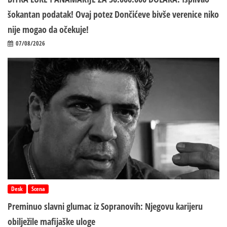
šokantan podatak! Ovaj potez Dončićeve bivše verenice niko
nije mogao da očekuje!
07/08/2026
Desk
Scena
Preminuo slavni glumac iz Sopranovih: Njegovu karijeru
obilježile mafijaške uloge