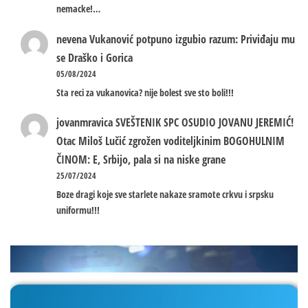
nemacke!…
nevena
Vukanović potpuno izgubio razum: Priviđaju mu
se Draško i Gorica
05/08/2024
Sta reci za vukanovica? nije bolest sve sto boli!!!
jovanmravica
SVEŠTENIK SPC OSUDIO JOVANU JEREMIĆ!
Otac Miloš Lučić zgrožen voditeljkinim BOGOHULNIM
ČINOM: E, Srbijo, pala si na niske grane
25/07/2024
Boze dragi koje sve starlete nakaze sramote crkvu i srpsku
uniformu!!!