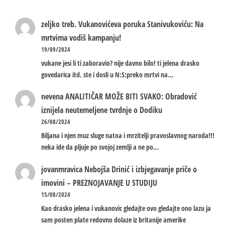
zeljko treb.
Vukanovićeva poruka Stanivukoviću: Na
mrtvima vodiš kampanju!
19/09/2024
vukane jesi li ti zaboravio? nije davno bilo! ti jelena drasko
govedarica itd. ste i dosli u N:S:preko mrtvi na…
nevena
ANALITIČAR MOŽE BITI SVAKO: Obradović
iznijela neutemeljene tvrdnje o Dodiku
26/08/2024
Biljana i njen muz sluge natoa i mrzitelji pravoslavnog naroda!!!
neka ide da pljuje po svojoj zemlji a ne po…
jovanmravica
Nebojša Drinić i izbjegavanje priče o
imovini – PREZNOJAVANJE U STUDIJU
15/08/2024
Kao drasko jelena i vukanovic gledajte ovo gledajte ono lazu ja
sam posten plate redovno dolaze iz britanije amerike