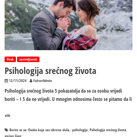
Desk
zanimljivosti
Psihologija srećnog života
12/11/2024
FaktorAdmin
Psihologija srećnog života 5 pokazatelja da se za osobu vrijedi
boriti – I 5 da ne vrijedi. U mnogim odnosima često se pitamo da li
više
Borite se za: Osobu koja vas iskreno sluša.
psihologija
Psihologija srećnog života
,
,
,
srećan život