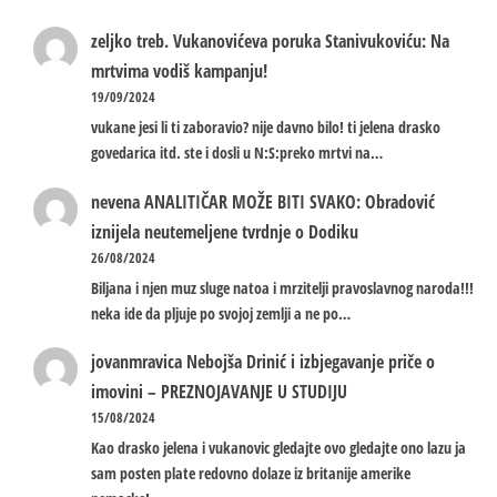
zeljko treb.
Vukanovićeva poruka Stanivukoviću: Na
mrtvima vodiš kampanju!
19/09/2024
vukane jesi li ti zaboravio? nije davno bilo! ti jelena drasko
govedarica itd. ste i dosli u N:S:preko mrtvi na…
nevena
ANALITIČAR MOŽE BITI SVAKO: Obradović
iznijela neutemeljene tvrdnje o Dodiku
26/08/2024
Biljana i njen muz sluge natoa i mrzitelji pravoslavnog naroda!!!
neka ide da pljuje po svojoj zemlji a ne po…
jovanmravica
Nebojša Drinić i izbjegavanje priče o
imovini – PREZNOJAVANJE U STUDIJU
15/08/2024
Kao drasko jelena i vukanovic gledajte ovo gledajte ono lazu ja
sam posten plate redovno dolaze iz britanije amerike