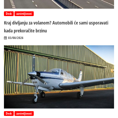
Desk
zanimljivosti
Kraj divljanju za volanom? Automobili će sami usporavati
kada prekoračite brzinu
03/08/2026
Desk
zanimljivosti