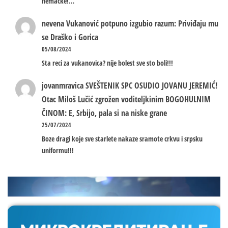
nemacke!…
nevena
Vukanović potpuno izgubio razum: Priviđaju mu
se Draško i Gorica
05/08/2024
Sta reci za vukanovica? nije bolest sve sto boli!!!
jovanmravica
SVEŠTENIK SPC OSUDIO JOVANU JEREMIĆ!
Otac Miloš Lučić zgrožen voditeljkinim BOGOHULNIM
ČINOM: E, Srbijo, pala si na niske grane
25/07/2024
Boze dragi koje sve starlete nakaze sramote crkvu i srpsku
uniformu!!!