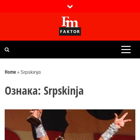
Skip
to
content
Faktor magazin
Uvijek presudan
Home
»
Srpskinja
Ознака:
Srpskinja