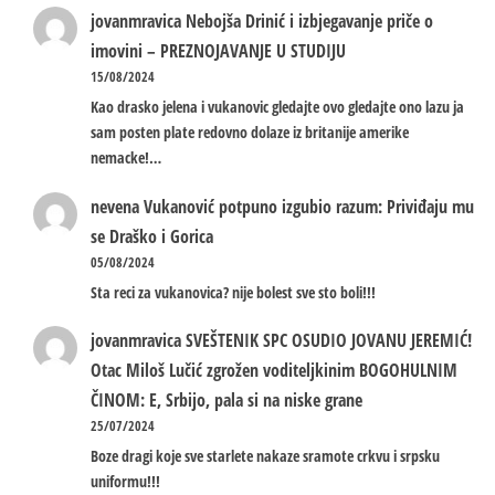
jovanmravica
Nebojša Drinić i izbjegavanje priče o
imovini – PREZNOJAVANJE U STUDIJU
15/08/2024
Kao drasko jelena i vukanovic gledajte ovo gledajte ono lazu ja
sam posten plate redovno dolaze iz britanije amerike
nemacke!…
nevena
Vukanović potpuno izgubio razum: Priviđaju mu
se Draško i Gorica
05/08/2024
Sta reci za vukanovica? nije bolest sve sto boli!!!
jovanmravica
SVEŠTENIK SPC OSUDIO JOVANU JEREMIĆ!
Otac Miloš Lučić zgrožen voditeljkinim BOGOHULNIM
ČINOM: E, Srbijo, pala si na niske grane
25/07/2024
Boze dragi koje sve starlete nakaze sramote crkvu i srpsku
uniformu!!!