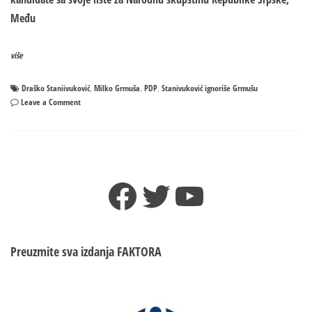
Među
više
Draško Staniivuković
Milko Grmuša
PDP
Stanivuković ignoriše Grmušu
,
,
,
on
Leave a Comment
Kako
je
Draško
Stanivuković
izignorisao
Facebook
Twitter
YouTube
Milka
Grmušu?!
Preuzmite sva izdanja
FAKTORA