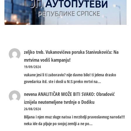
zeljko treb.
Vukanovićeva poruka Stanivukoviću: Na
mrtvima vodiš kampanju!
19/09/2024
vukane jesi li ti zaboravio? nije davno bilo! ti jelena drasko
govedarica itd. ste i dosli u N:S:preko mrtvi na…
nevena
ANALITIČAR MOŽE BITI SVAKO: Obradović
iznijela neutemeljene tvrdnje o Dodiku
26/08/2024
Biljana i njen muz sluge natoa i mrzitelji pravoslavnog naroda!!!
neka ide da pljuje po svojoj zemlji a ne po…