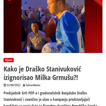
Vijesti
Kako je Draško Stanivuković
izignorisao Milka Grmušu?!
22/08/2022
FaktorAdmin
Predsjednik GrO PDP-a i gradonačelnik Banjaluke Draško
Stanivuković i zvanično je ušao u kampanju predstavljajući
kandidate sa svoje liste za Narodnu skupštinu Republike Srpske,