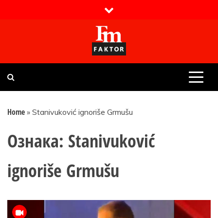
Skip
to
content
Faktor magazin
Uvijek presudan
Home
»
Stanivuković ignoriše Grmušu
Ознака:
Stanivuković
ignoriše Grmušu