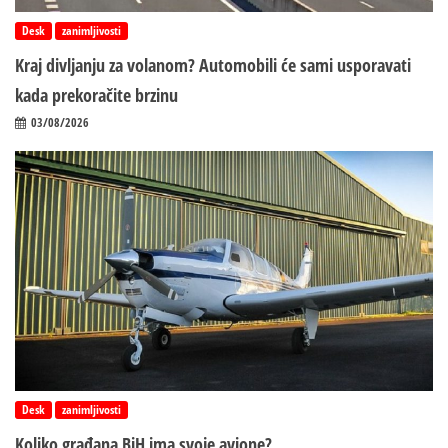
Desk
zanimljivosti
Kraj divljanju za volanom? Automobili će sami usporavati
kada prekoračite brzinu
03/08/2026
Desk
zanimljivosti
Koliko građana BiH ima svoje avione?