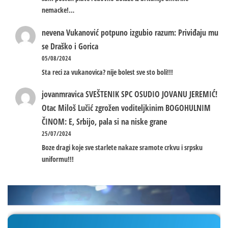
nemacke!…
nevena
Vukanović potpuno izgubio razum: Priviđaju mu
se Draško i Gorica
05/08/2024
Sta reci za vukanovica? nije bolest sve sto boli!!!
jovanmravica
SVEŠTENIK SPC OSUDIO JOVANU JEREMIĆ!
Otac Miloš Lučić zgrožen voditeljkinim BOGOHULNIM
ČINOM: E, Srbijo, pala si na niske grane
25/07/2024
Boze dragi koje sve starlete nakaze sramote crkvu i srpsku
uniformu!!!