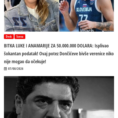
Desk
Scena
BITKA LUKE I ANAMARIJE ZA 50.000.000 DOLARA: Isplivao
šokantan podatak! Ovaj potez Dončićeve bivše verenice niko
nije mogao da očekuje!
07/08/2026