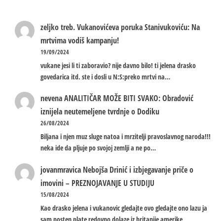
zeljko treb.
Vukanovićeva poruka Stanivukoviću: Na
mrtvima vodiš kampanju!
19/09/2024
vukane jesi li ti zaboravio? nije davno bilo! ti jelena drasko
govedarica itd. ste i dosli u N:S:preko mrtvi na…
nevena
ANALITIČAR MOŽE BITI SVAKO: Obradović
iznijela neutemeljene tvrdnje o Dodiku
26/08/2024
Biljana i njen muz sluge natoa i mrzitelji pravoslavnog naroda!!!
neka ide da pljuje po svojoj zemlji a ne po…
jovanmravica
Nebojša Drinić i izbjegavanje priče o
imovini – PREZNOJAVANJE U STUDIJU
15/08/2024
Kao drasko jelena i vukanovic gledajte ovo gledajte ono lazu ja
sam posten plate redovno dolaze iz britanije amerike