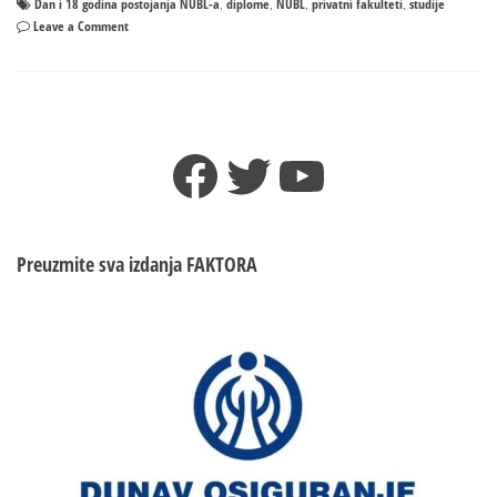
Dan i 18 godina postojanja NUBL-a
diplome
NUBL
privatni fakulteti
studije
,
,
,
,
on
Leave a Comment
Dan
i
18
godina
postojanja
Facebook
Twitter
YouTube
NUBL-
a
Preuzmite sva izdanja
FAKTORA