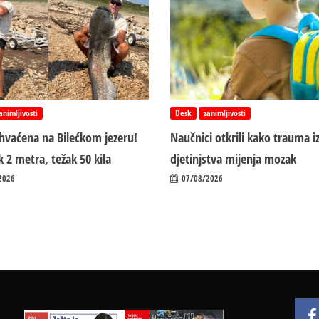
animljivosti
Desk
zanimljivosti
uhvaćena na Bilećkom jezeru!
Naučnici otkrili kako trauma i
 2 metra, težak 50 kila
d‌jetinjstva mijenja mozak
2026
07/08/2026