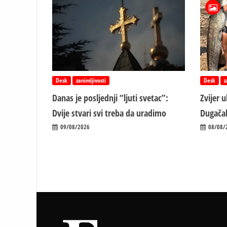
Desk
zanimljivosti
Desk
z
Danas je posljednji “ljuti svetac”:
Zvijer 
Dvije stvari svi treba da uradimo
Dugačak
09/08/2026
08/08/