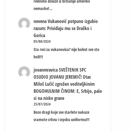
redovno dolaze iz britanije amerike
nemacke!…
nevena
Vukanović potpuno izgubio
razum: Priviđaju mu se Draško i
Gorica
05/08/2024
Sta reci za vukanovica? nije bolest sve sto
boli!!!
jovanmravica
SVEŠTENIK SPC
OSUDIO JOVANU JEREMIĆ! Otac
Miloš Lučić zgrožen voditeljkinim
BOGOHULNIM ČINOM: E, Srbijo, pala
si na niske grane
25/07/2024
Boze dragi koje sve starlete nakaze
sramote crkvu i srpsku uniformu!!!