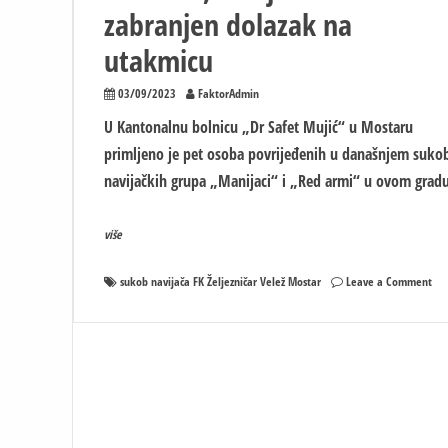
zabranjen dolazak na
utakmicu
03/09/2023
FaktorAdmin
U Kantonalnu bolnicu „Dr Safet Mujić“ u Mostaru
primljeno je pet osoba povrijeđenih u današnjem suko
navijačkih grupa „Manijaci“ i „Red armi“ u ovom gradu
više
on
sukob navijača FK Željezničar Velež Mostar
Leave a Comment
Nov
det
inc
Pet
u
boln
nav
zab