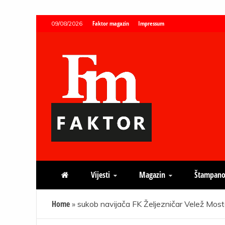
Skip
Faktor magazin
Impressum
09/08/2026
to
content
Faktor magazin
Uvijek presudan
Vijesti
Magazin
Štampano
Home
»
sukob navijača FK Željezničar Velež Most