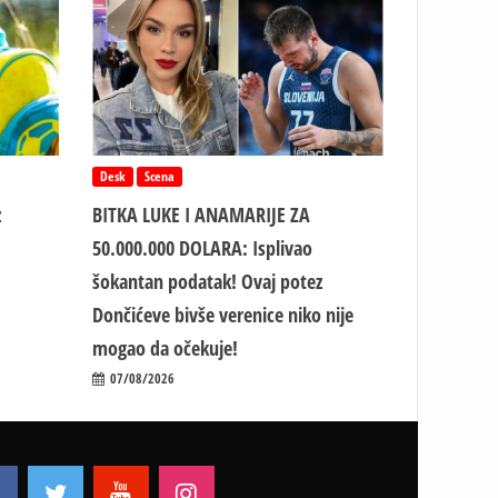
Desk
Scena
z
BITKA LUKE I ANAMARIJE ZA
50.000.000 DOLARA: Isplivao
šokantan podatak! Ovaj potez
Dončićeve bivše verenice niko nije
mogao da očekuje!
07/08/2026