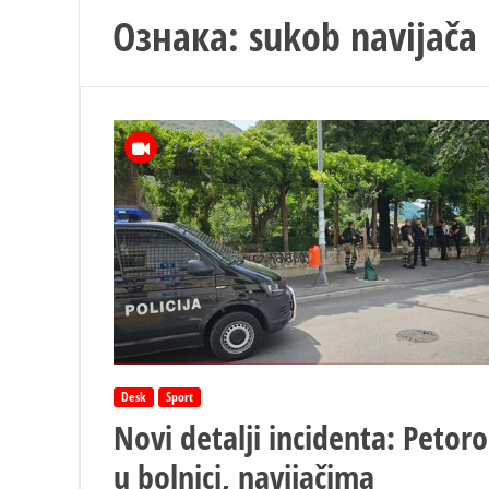
Ознака:
sukob navijača 
Desk
Sport
Novi detalji incidenta: Petoro
u bolnici, navijačima