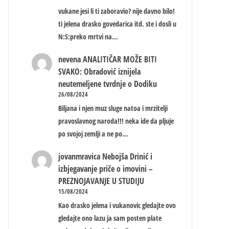
vukane jesi li ti zaboravio? nije davno bilo!
ti jelena drasko govedarica itd. ste i dosli u
N:S:preko mrtvi na…
nevena
ANALITIČAR MOŽE BITI
SVAKO: Obradović iznijela
neutemeljene tvrdnje o Dodiku
26/08/2024
Biljana i njen muz sluge natoa i mrzitelji
pravoslavnog naroda!!! neka ide da pljuje
po svojoj zemlji a ne po…
jovanmravica
Nebojša Drinić i
izbjegavanje priče o imovini –
PREZNOJAVANJE U STUDIJU
15/08/2024
Kao drasko jelena i vukanovic gledajte ovo
gledajte ono lazu ja sam posten plate