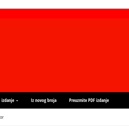
 izdanje
Iz novog broja
Preuzmite PDF izdanje
ar