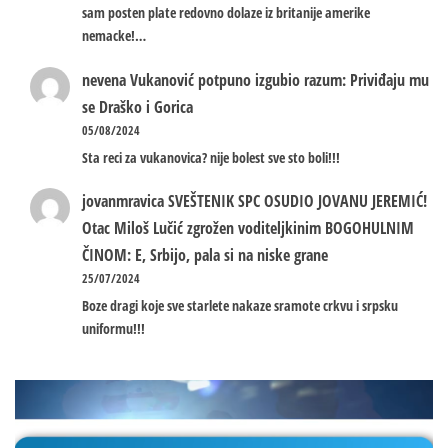
sam posten plate redovno dolaze iz britanije amerike
nemacke!…
nevena
Vukanović potpuno izgubio razum: Priviđaju mu
se Draško i Gorica
05/08/2024
Sta reci za vukanovica? nije bolest sve sto boli!!!
jovanmravica
SVEŠTENIK SPC OSUDIO JOVANU JEREMIĆ!
Otac Miloš Lučić zgrožen voditeljkinim BOGOHULNIM
ČINOM: E, Srbijo, pala si na niske grane
25/07/2024
Boze dragi koje sve starlete nakaze sramote crkvu i srpsku
uniformu!!!