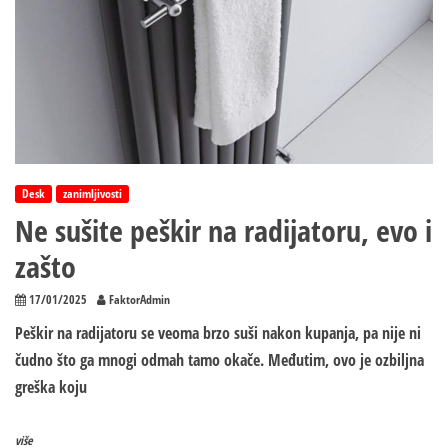
Desk
zanimljivosti
Ne sušite peškir na radijatoru, evo i
zašto
17/01/2025
FaktorAdmin
Peškir na radijatoru se veoma brzo suši nakon kupanja, pa nije ni
čudno što ga mnogi odmah tamo okače. Međutim, ovo je ozbiljna
greška koju
više