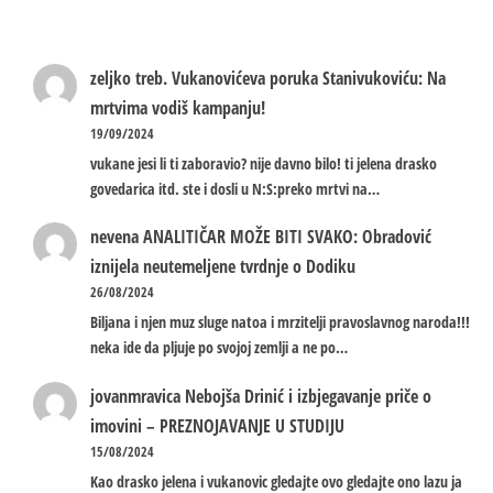
zeljko treb.
Vukanovićeva poruka Stanivukoviću: Na
mrtvima vodiš kampanju!
19/09/2024
vukane jesi li ti zaboravio? nije davno bilo! ti jelena drasko
govedarica itd. ste i dosli u N:S:preko mrtvi na…
nevena
ANALITIČAR MOŽE BITI SVAKO: Obradović
iznijela neutemeljene tvrdnje o Dodiku
26/08/2024
Biljana i njen muz sluge natoa i mrzitelji pravoslavnog naroda!!!
neka ide da pljuje po svojoj zemlji a ne po…
jovanmravica
Nebojša Drinić i izbjegavanje priče o
imovini – PREZNOJAVANJE U STUDIJU
15/08/2024
Kao drasko jelena i vukanovic gledajte ovo gledajte ono lazu ja