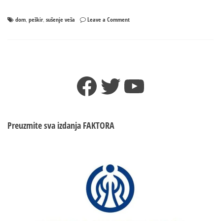
on
dom
peškir
sušenje veša
Leave a Comment
,
,
Ne
sušite
peškir
na
radijatoru,
Facebook
Twitter
YouTube
evo
i
zašto
Preuzmite sva izdanja
FAKTORA