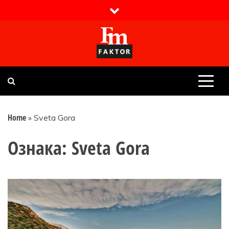
Skip
to
content
Faktor magazin
Uvijek presudan
Home
»
Sveta Gora
Ознака:
Sveta Gora