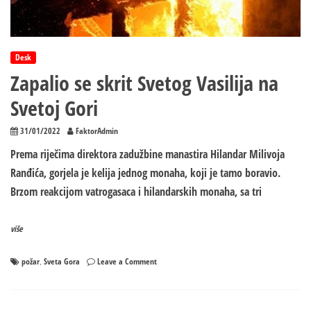
Desk
Zapalio se skrit Svetog Vasilija na
Svetoj Gori
31/01/2022
FaktorAdmin
Prema riječima direktora zadužbine manastira Hilandar Milivoja
Ranđića, gorjela je kelija jednog monaha, koji je tamo boravio.
Brzom reakcijom vatrogasaca i hilandarskih monaha, sa tri
više
on
požar
Sveta Gora
Leave a Comment
,
Zapalio
se
skrit