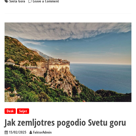
on
Sveta Gora
Leave a Comment
Svetu
Goru
pogodio
jak
zemljotres
Desk
Svijet
Jak zemljotres pogodio Svetu goru
15/02/2025
FaktorAdmin