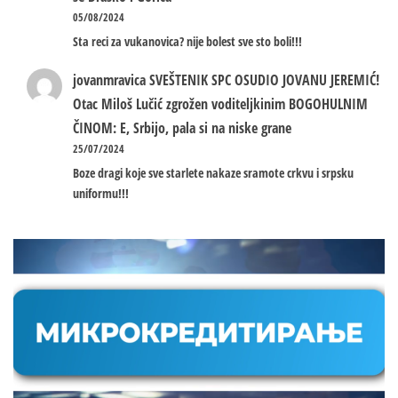
05/08/2024
Sta reci za vukanovica? nije bolest sve sto boli!!!
jovanmravica
SVEŠTENIK SPC OSUDIO JOVANU JEREMIĆ!
Otac Miloš Lučić zgrožen voditeljkinim BOGOHULNIM
ČINOM: E, Srbijo, pala si na niske grane
25/07/2024
Boze dragi koje sve starlete nakaze sramote crkvu i srpsku
uniformu!!!