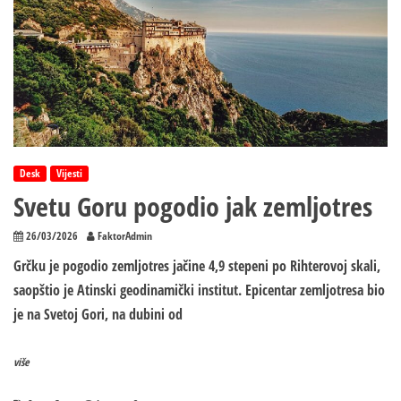
Desk
Vijesti
Svetu Goru pogodio jak zemljotres
26/03/2026
FaktorAdmin
Grčku je pogodio zemljotres jačine 4,9 stepeni po Rihterovoj skali,
saopštio je Atinski geodinamički institut. Epicentar zemljotresa bio
je na Svetoj Gori, na dubini od
više