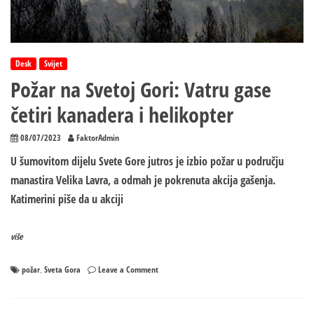
Desk
Svijet
Požar na Svetoj Gori: Vatru gase
četiri kanadera i helikopter
08/07/2023
FaktorAdmin
U šumovitom dijelu Svete Gore jutros je izbio požar u području
manastira Velika Lavra, a odmah je pokrenuta akcija gašenja.
Katimerini piše da u akciji
više
on
požar
Sveta Gora
Leave a Comment
,
Požar
na
Svetoj