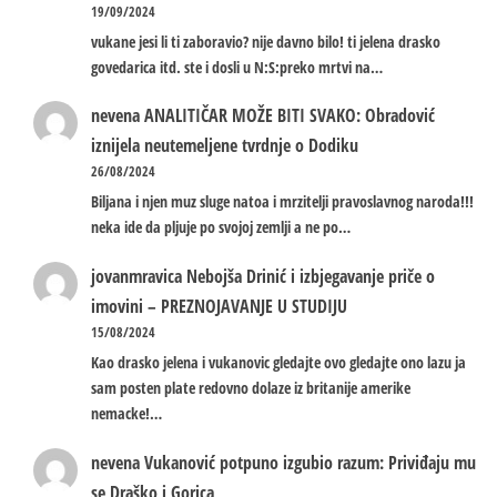
19/09/2024
vukane jesi li ti zaboravio? nije davno bilo! ti jelena drasko
govedarica itd. ste i dosli u N:S:preko mrtvi na…
nevena
ANALITIČAR MOŽE BITI SVAKO: Obradović
iznijela neutemeljene tvrdnje o Dodiku
26/08/2024
Biljana i njen muz sluge natoa i mrzitelji pravoslavnog naroda!!!
neka ide da pljuje po svojoj zemlji a ne po…
jovanmravica
Nebojša Drinić i izbjegavanje priče o
imovini – PREZNOJAVANJE U STUDIJU
15/08/2024
Kao drasko jelena i vukanovic gledajte ovo gledajte ono lazu ja
sam posten plate redovno dolaze iz britanije amerike
nemacke!…
nevena
Vukanović potpuno izgubio razum: Priviđaju mu
se Draško i Gorica