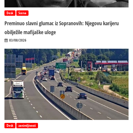
Desk
Scena
Preminuo slavni glumac iz Sopranovih: Njegovu karijeru
obilježile mafijaške uloge
03/08/2026
Desk
zanimljivosti