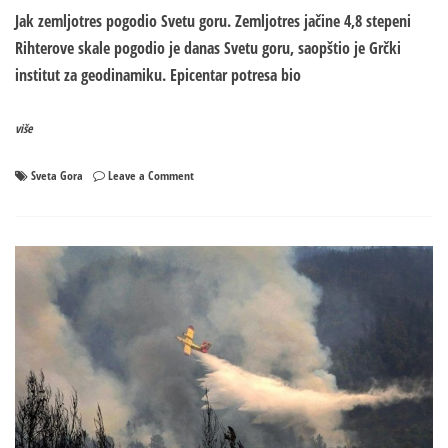
Jak zemljotres pogodio Svetu goru. Zemljotres jačine 4,8 stepeni
Rihterove skale pogodio je danas Svetu goru, saopštio je Grčki
institut za geodinamiku. Еpicentar potresa bio
više
on
Sveta Gora
Leave a Comment
Jak
zemljotres
pogodio
Svetu
goru