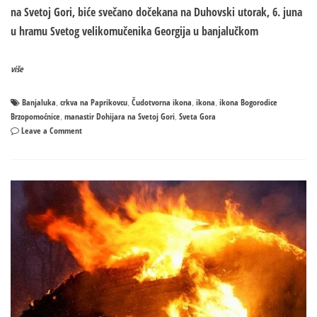
na Svetoj Gori, biće svečano dočekana na Duhovski utorak, 6. juna
u hramu Svetog velikomučenika Georgija u banjalučkom
više
Banjaluka
crkva na Paprikovcu
Čudotvorna ikona
ikona
ikona Bogorodice
,
,
,
,
Brzopomoćnice
manastir Dohijara na Svetoj Gori
Sveta Gora
,
,
on
Leave a Comment
Čudotvorna
ikona
sa
Svete
Gore
stiže
u
Banjaluku