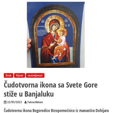
Gori:
Vatru
gase
četiri
kanadera
i
helikopter
Desk
Vijesti
zanimljivosti
Čudotvorna ikona sa Svete Gore
stiže u Banjaluku
22/05/2023
FaktorAdmin
Čudotvorna ikona Bogorodice Brzopomoćnice iz manastira Dohijara