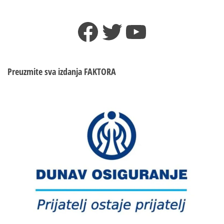
Svetog
Vasilija
Facebook
Twitter
YouTube
na
Svetoj
Gori
Preuzmite sva izdanja
FAKTORA