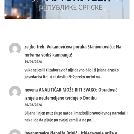
zeljko treb.
Vukanovićeva poruka Stanivukoviću: Na
mrtvima vodiš kampanju!
19/09/2024
vukane jesi li ti zaboravio? nije davno bilo! ti jelena drasko
govedarica itd. ste i dosli u N:S:preko mrtvi na…
nevena
ANALITIČAR MOŽE BITI SVAKO: Obradović
iznijela neutemeljene tvrdnje o Dodiku
26/08/2024
Biljana i njen muz sluge natoa i mrzitelji pravoslavnog naroda!!!
neka ide da pljuje po svojoj zemlji a ne po…
jovanmravica
Nebojša Drinić i izbjegavanje priče o