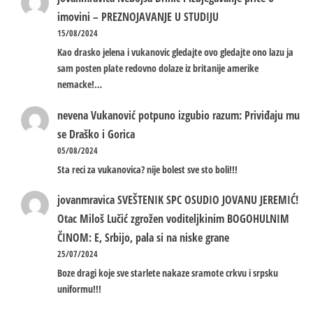
imovini – PREZNOJAVANJE U STUDIJU
15/08/2024
Kao drasko jelena i vukanovic gledajte ovo gledajte ono lazu ja
sam posten plate redovno dolaze iz britanije amerike
nemacke!…
nevena
Vukanović potpuno izgubio razum: Priviđaju mu
se Draško i Gorica
05/08/2024
Sta reci za vukanovica? nije bolest sve sto boli!!!
jovanmravica
SVEŠTENIK SPC OSUDIO JOVANU JEREMIĆ!
Otac Miloš Lučić zgrožen voditeljkinim BOGOHULNIM
ČINOM: E, Srbijo, pala si na niske grane
25/07/2024
Boze dragi koje sve starlete nakaze sramote crkvu i srpsku
uniformu!!!