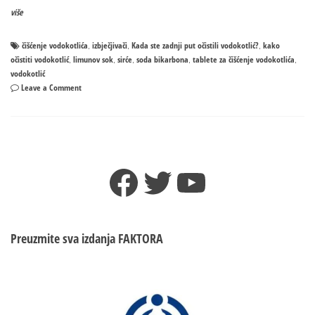
više
čišćenje vodokotlića
izbječjivači
Kada ste zadnji put očistili vodokotlić?
kako
,
,
,
očistiti vodokotlić
limunov sok
sirće
soda bikarbona
tablete za čišćenje vodokotlića
,
,
,
,
,
vodokotlić
on
Leave a Comment
Kako
očistiti
vodokotlić
Facebook
Twitter
YouTube
Preuzmite sva izdanja
FAKTORA