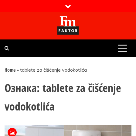
Skip
to
content
Faktor magazin
Uvijek presudan
Home
»
tablete za čišćenje vodokotlića
Ознака:
tablete za čišćenje
vodokotlića