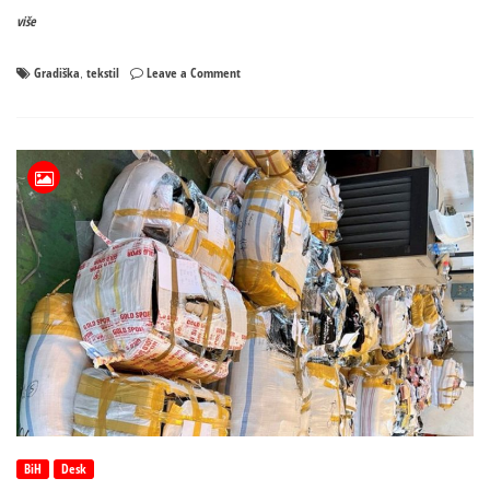
više
on
Gradiška
tekstil
Leave a Comment
,
U
Gradišci
zaplijenili
tekstil
vrijedan
206.500
KM
BiH
Desk