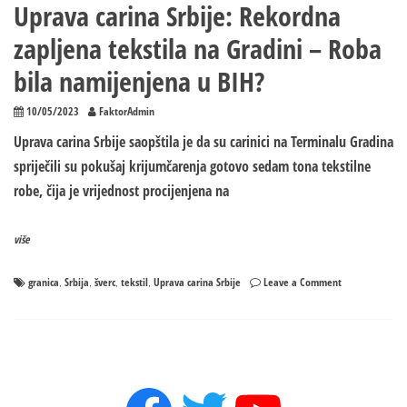
Uprava carina Srbije: Rekordna
zapljena tekstila na Gradini – Roba
bila namijenjena u BIH?
10/05/2023
FaktorAdmin
Uprava carina Srbije saopštila je da su carinici na Terminalu Gradina
spriječili su pokušaj krijumčarenja gotovo sedam tona tekstilne
robe, čija je vrijednost procijenjena na
više
on
granica
Srbija
šverc
tekstil
Uprava carina Srbije
Leave a Comment
,
,
,
,
Uprava
carina
Srbije:
Rekordna
zapljena
tekstila