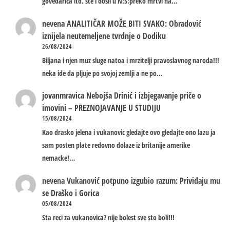
govedarica itd. ste i dosli u N:S:preko mrtvi na…
nevena
ANALITIČAR MOŽE BITI SVAKO: Obradović
iznijela neutemeljene tvrdnje o Dodiku
26/08/2024
Biljana i njen muz sluge natoa i mrzitelji pravoslavnog naroda!!!
neka ide da pljuje po svojoj zemlji a ne po…
jovanmravica
Nebojša Drinić i izbjegavanje priče o
imovini – PREZNOJAVANJE U STUDIJU
15/08/2024
Kao drasko jelena i vukanovic gledajte ovo gledajte ono lazu ja
sam posten plate redovno dolaze iz britanije amerike
nemacke!…
nevena
Vukanović potpuno izgubio razum: Priviđaju mu
se Draško i Gorica
05/08/2024
Sta reci za vukanovica? nije bolest sve sto boli!!!