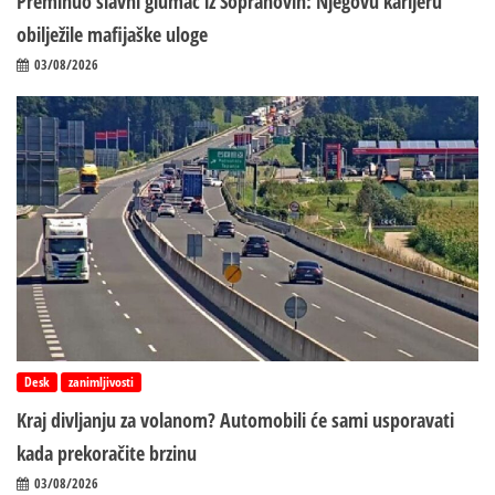
Preminuo slavni glumac iz Sopranovih: Njegovu karijeru
obilježile mafijaške uloge
03/08/2026
Desk
zanimljivosti
Kraj divljanju za volanom? Automobili će sami usporavati
kada prekoračite brzinu
03/08/2026