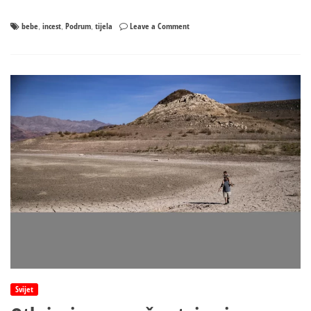
on
bebe
incest
Podrum
tijela
Leave a Comment
,
,
,
Stravično!
Tijela
tri
bebe
pronađena
u
podrumu,
majka
(20)
optužena
za
ubistvo
i
incest
Svijet