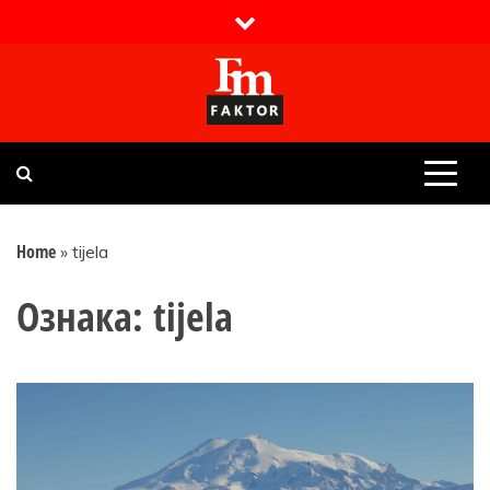
Skip
to
content
Faktor magazin
Uvijek presudan
Home
»
tijela
Ознака:
tijela