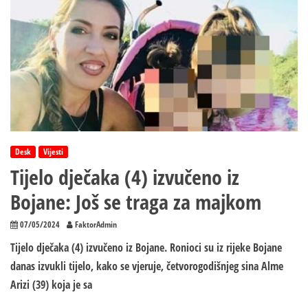
10
dana:
U
stanu
u
Doboju
pronađena
tijela
dvojice
braće
Desk
Vijesti
Tijelo dječaka (4) izvučeno iz
Bojane: Još se traga za majkom
07/05/2024
FaktorAdmin
Tijelo dječaka (4) izvučeno iz Bojane. Ronioci su iz rijeke Bojane
danas izvukli tijelo, kako se vjeruje, četvorogodišnjeg sina Alme
Arizi (39) koja je sa