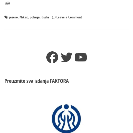
više
on
jezero
Nikšić
policija
tijela
Leave a Comment
,
,
,
Dva
tijela
izvučena
iz
jezera
Facebook
Twitter
YouTube
kod
Nikšića
Preuzmite sva izdanja
FAKTORA