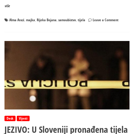
više
on
Alma Arazi
majka
Rijeka Bojana
samoubistvo
tijela
Leave a Comment
,
,
,
,
Tijelo
dječaka
(4)
izvučeno
iz
Bojane:
Još
se
traga
za
majkom
Desk
Vijesti
JEZIVO: U Sloveniji pronađena tijela