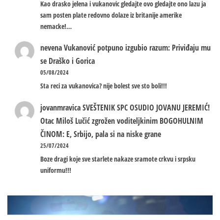
Kao drasko jelena i vukanovic gledajte ovo gledajte ono lazu ja
sam posten plate redovno dolaze iz britanije amerike
nemacke!…
nevena
Vukanović potpuno izgubio razum: Priviđaju mu
se Draško i Gorica
05/08/2024
Sta reci za vukanovica? nije bolest sve sto boli!!!
jovanmravica
SVEŠTENIK SPC OSUDIO JOVANU JEREMIĆ!
Otac Miloš Lučić zgrožen voditeljkinim BOGOHULNIM
ČINOM: E, Srbijo, pala si na niske grane
25/07/2024
Boze dragi koje sve starlete nakaze sramote crkvu i srpsku
uniformu!!!