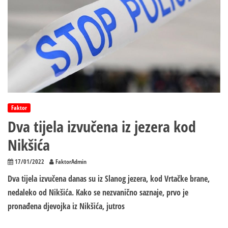
Vegasa:
Voda
je
počela
da
se
povlači,
a
ostala
su…
Faktor
Dva tijela izvučena iz jezera kod
Nikšića
17/01/2022
FaktorAdmin
Dva tijela izvučena danas su iz Slanog jezera, kod Vrtačke brane,
nedaleko od Nikšića. Kako se nezvanično saznaje, prvo je
pronađena djevojka iz Nikšića, jutros