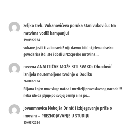
zeljko treb.
Vukanovićeva poruka Stanivukoviću: Na
mrtvima vodiš kampanju!
19/09/2024
vukane jesi li ti zaboravio? nije davno bilo! ti jelena drasko
govedarica itd. ste i dosli u N:S:preko mrtvi na…
nevena
ANALITIČAR MOŽE BITI SVAKO: Obradović
iznijela neutemeljene tvrdnje o Dodiku
26/08/2024
Biljana i njen muz sluge natoa i mrzitelji pravoslavnog naroda!!!
neka ide da pljuje po svojoj zemlji a ne po…
jovanmravica
Nebojša Drinić i izbjegavanje priče o
imovini – PREZNOJAVANJE U STUDIJU
15/08/2024