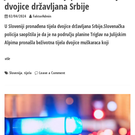
dvojice državljana Srbije
02/04/2024
FaktorAdmin
U Sloveniji pronađena tijela dvojice državljana Srbije.Slovenačka
policija saopštila je da je na području planine Triglav na Julijskim
Alpima pronašla beživotna tijela dvojice muškaraca koji
više
on
Slovenija
tijela
Leave a Comment
,
JEZIVO:
U
Sloveniji
pronađena
tijela
dvojice
državljana
Srbije