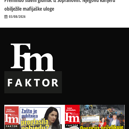
Preminuo slavni glumac iz Sopranovih: Njegovu karijeru
obilježile mafijaške uloge
03/08/2026