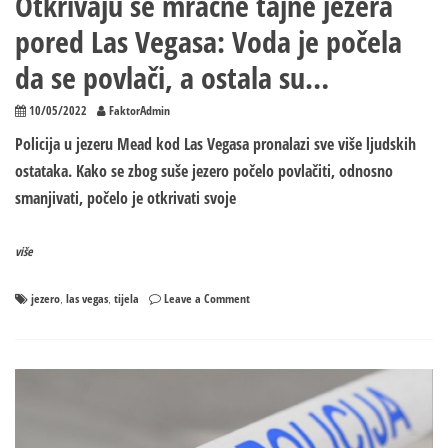
Otkrivaju se mračne tajne jezera
pored Las Vegasa: Voda je počela
da se povlači, a ostala su…
10/05/2022
FaktorAdmin
Policija u jezeru Mead kod Las Vegasa pronalazi sve više ljudskih
ostataka. Kako se zbog suše jezero počelo povlačiti, odnosno
smanjivati, počelo je otkrivati svoje
više
on
jezero
las vegas
tijela
Leave a Comment
,
,
Otkrivaju
se
mračne
tajne
jezera
pored
Las