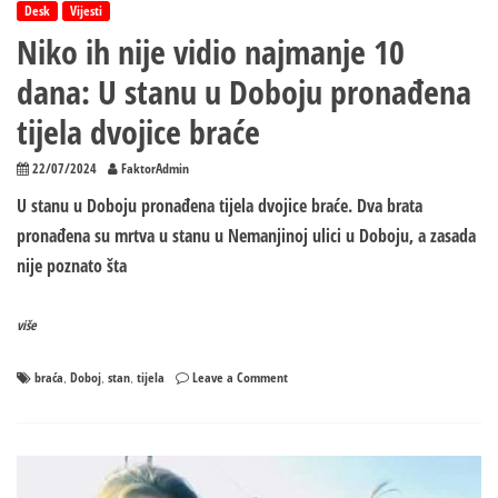
Desk
Vijesti
Niko ih nije vidio najmanje 10
dana: U stanu u Doboju pronađena
tijela dvojice braće
22/07/2024
FaktorAdmin
U stanu u Doboju pronađena tijela dvojice braće. Dva brata
pronađena su mrtva u stanu u Nemanjinoj ulici u Doboju, a zasada
nije poznato šta
više
on
braća
Doboj
stan
tijela
Leave a Comment
,
,
,
Niko
ih
nije
vidio
najmanje