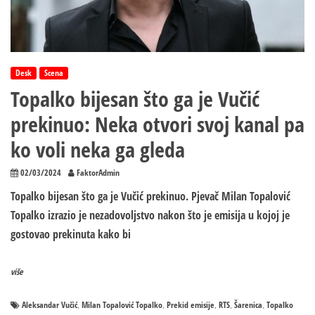
Desk
Scena
Topalko bijesan što ga je Vučić
prekinuo: Neka otvori svoj kanal pa
ko voli neka ga gleda
02/03/2024
FaktorAdmin
Topalko bijesan što ga je Vučić prekinuo. Pjevač Milan Topalović
Topalko izrazio je nezadovoljstvo nakon što je emisija u kojoj je
gostovao prekinuta kako bi
više
Aleksandar Vučić
Milan Topalović Topalko
Prekid emisije
RTS
Šarenica
Topalko
,
,
,
,
,