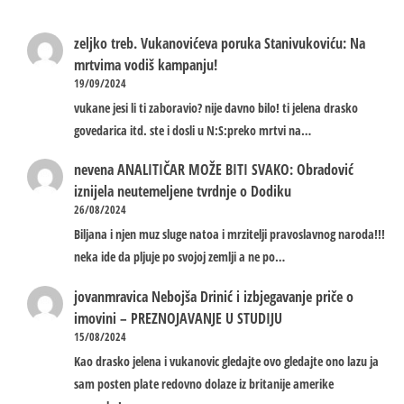
zeljko treb.
Vukanovićeva poruka Stanivukoviću: Na
mrtvima vodiš kampanju!
19/09/2024
vukane jesi li ti zaboravio? nije davno bilo! ti jelena drasko
govedarica itd. ste i dosli u N:S:preko mrtvi na…
nevena
ANALITIČAR MOŽE BITI SVAKO: Obradović
iznijela neutemeljene tvrdnje o Dodiku
26/08/2024
Biljana i njen muz sluge natoa i mrzitelji pravoslavnog naroda!!!
neka ide da pljuje po svojoj zemlji a ne po…
jovanmravica
Nebojša Drinić i izbjegavanje priče o
imovini – PREZNOJAVANJE U STUDIJU
15/08/2024
Kao drasko jelena i vukanovic gledajte ovo gledajte ono lazu ja
sam posten plate redovno dolaze iz britanije amerike