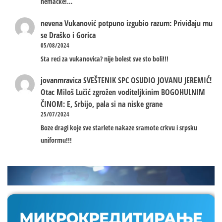
nemacke!…
nevena
Vukanović potpuno izgubio razum: Priviđaju mu
se Draško i Gorica
05/08/2024
Sta reci za vukanovica? nije bolest sve sto boli!!!
jovanmravica
SVEŠTENIK SPC OSUDIO JOVANU JEREMIĆ!
Otac Miloš Lučić zgrožen voditeljkinim BOGOHULNIM
ČINOM: E, Srbijo, pala si na niske grane
25/07/2024
Boze dragi koje sve starlete nakaze sramote crkvu i srpsku
uniformu!!!