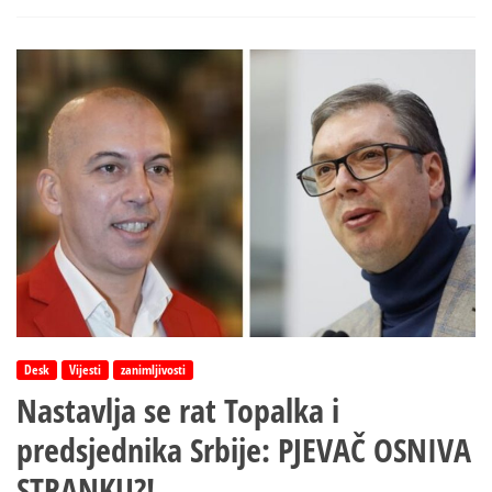
vozio
pijan
Desk
Vijesti
zanimljivosti
Nastavlja se rat Topalka i
predsjednika Srbije: PJEVAČ OSNIVA
STRANKU?!