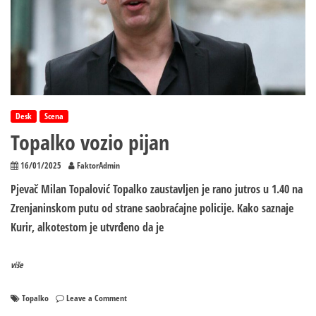
Desk
Scena
Topalko vozio pijan
16/01/2025
FaktorAdmin
Pjevač Milan Topalović Topalko zaustavljen je rano jutros u 1.40 na
Zrenjaninskom putu od strane saobraćajne policije. Kako saznaje
Kurir, alkotestom je utvrđeno da je
više
on
Topalko
Leave a Comment
Topalko