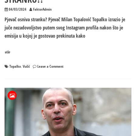
04/03/2024
FaktorAdmin
Pjevač osniva stranku? Pjevač Milan Topalović Topalko izrazio je
juče nezadovoljstvo putem svog Instagram profila nakon što je
emisija u kojoj je gostovao prekinuta kako
više
on
Topalko
Vučić
Leave a Comment
,
Nastavlja
se
rat
Topalka
i
predsjednika
Srbije:
PJEVAČ
OSNIVA
STRANKU?!