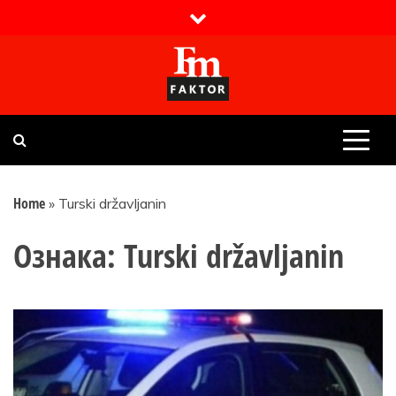
Skip
to
content
Faktor magazin
Uvijek presudan
Home
»
Turski državljanin
Ознака:
Turski državljanin