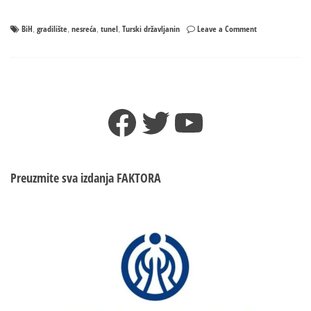
on
BiH
gradilište
nesreća
tunel
Turski državljanin
Leave a Comment
,
,
,
,
Nesreća
u
BiH:
Turski
državljanin
Facebook
Twitter
YouTube
teško
povrijeđen
na
gradilištu
kod
Preuzmite sva izdanja
FAKTORA
tunela