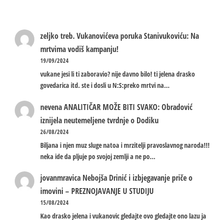
zeljko treb.
Vukanovićeva poruka Stanivukoviću: Na
mrtvima vodiš kampanju!
19/09/2024
vukane jesi li ti zaboravio? nije davno bilo! ti jelena drasko
govedarica itd. ste i dosli u N:S:preko mrtvi na…
nevena
ANALITIČAR MOŽE BITI SVAKO: Obradović
iznijela neutemeljene tvrdnje o Dodiku
26/08/2024
Biljana i njen muz sluge natoa i mrzitelji pravoslavnog naroda!!!
neka ide da pljuje po svojoj zemlji a ne po…
jovanmravica
Nebojša Drinić i izbjegavanje priče o
imovini – PREZNOJAVANJE U STUDIJU
15/08/2024
Kao drasko jelena i vukanovic gledajte ovo gledajte ono lazu ja