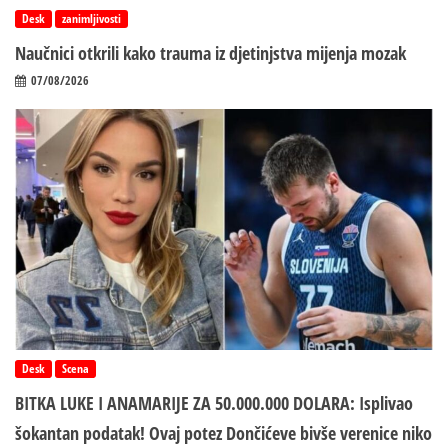
Desk
zanimljivosti
Naučnici otkrili kako trauma iz d‌jetinjstva mijenja mozak
07/08/2026
Desk
Scena
BITKA LUKE I ANAMARIJE ZA 50.000.000 DOLARA: Isplivao
šokantan podatak! Ovaj potez Dončićeve bivše verenice niko