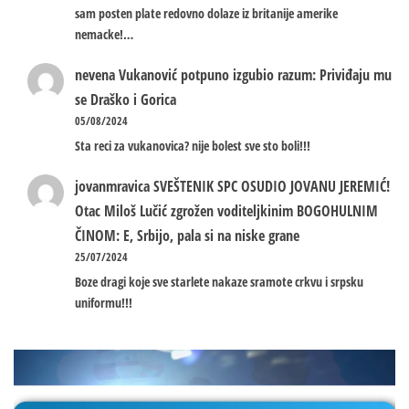
sam posten plate redovno dolaze iz britanije amerike
nemacke!…
nevena
Vukanović potpuno izgubio razum: Priviđaju mu
se Draško i Gorica
05/08/2024
Sta reci za vukanovica? nije bolest sve sto boli!!!
jovanmravica
SVEŠTENIK SPC OSUDIO JOVANU JEREMIĆ!
Otac Miloš Lučić zgrožen voditeljkinim BOGOHULNIM
ČINOM: E, Srbijo, pala si na niske grane
25/07/2024
Boze dragi koje sve starlete nakaze sramote crkvu i srpsku
uniformu!!!