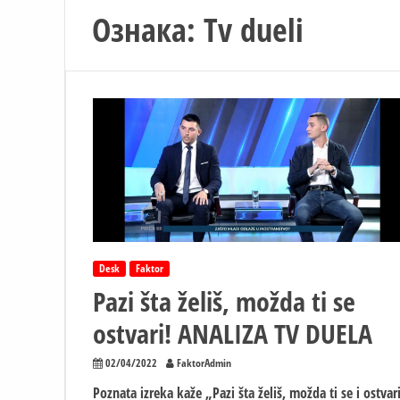
Ознака:
Tv dueli
Desk
Faktor
Pazi šta želiš, možda ti se
ostvari! ANALIZA TV DUELA
02/04/2022
FaktorAdmin
Poznata izreka kaže „Pazi šta želiš, možda ti se i ostvar