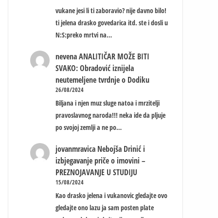
vukane jesi li ti zaboravio? nije davno bilo!
ti jelena drasko govedarica itd. ste i dosli u
N:S:preko mrtvi na…
nevena
ANALITIČAR MOŽE BITI
SVAKO: Obradović iznijela
neutemeljene tvrdnje o Dodiku
26/08/2024
Biljana i njen muz sluge natoa i mrzitelji
pravoslavnog naroda!!! neka ide da pljuje
po svojoj zemlji a ne po…
jovanmravica
Nebojša Drinić i
izbjegavanje priče o imovini –
PREZNOJAVANJE U STUDIJU
15/08/2024
Kao drasko jelena i vukanovic gledajte ovo
gledajte ono lazu ja sam posten plate