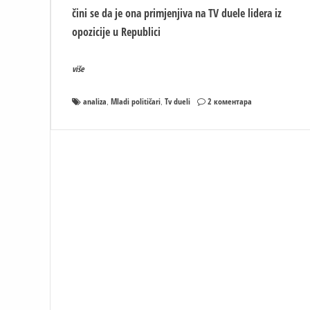
čini se da je ona primjenjiva na TV duele lidera iz
opozicije u Republici
više
на
analiza
Mladi političari
Tv dueli
2 коментара
,
,
Pazi
šta
želiš,
možda
ti
se
ostvari!
ANALIZA
TV
DUELA