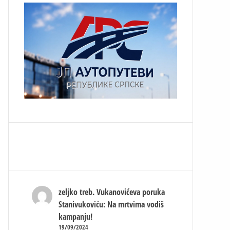
zeljko treb.
Vukanovićeva poruka
Stanivukoviću: Na mrtvima vodiš
kampanju!
19/09/2024