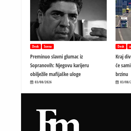
Desk
Scena
Desk
z
Preminuo slavni glumac iz
Kraj di
Sopranovih: Njegovu karijeru
će sami
obilježile mafijaške uloge
brzinu
03/08/2026
03/08/