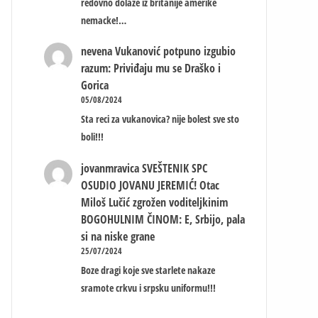
redovno dolaze iz britanije amerike
nemacke!…
nevena
Vukanović potpuno izgubio
razum: Priviđaju mu se Draško i
Gorica
05/08/2024
Sta reci za vukanovica? nije bolest sve sto
boli!!!
jovanmravica
SVEŠTENIK SPC
OSUDIO JOVANU JEREMIĆ! Otac
Miloš Lučić zgrožen voditeljkinim
BOGOHULNIM ČINOM: E, Srbijo, pala
si na niske grane
25/07/2024
Boze dragi koje sve starlete nakaze
sramote crkvu i srpsku uniformu!!!