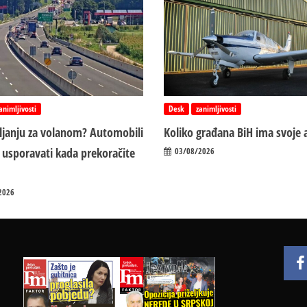
animljivosti
Desk
zanimljivosti
vljanju za volanom? Automobili
Koliko građana BiH ima svoje 
 usporavati kada prekoračite
03/08/2026
2026