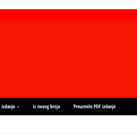
 izdanje
Iz novog broja
Preuzmite PDF izdanje