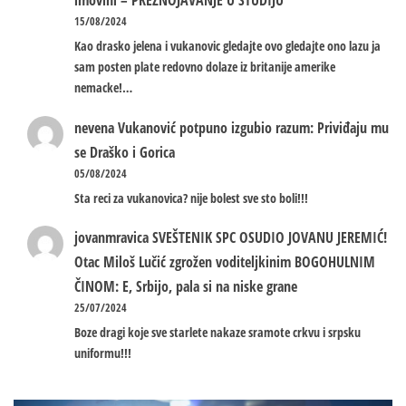
imovini – PREZNOJAVANJE U STUDIJU
15/08/2024
Kao drasko jelena i vukanovic gledajte ovo gledajte ono lazu ja
sam posten plate redovno dolaze iz britanije amerike
nemacke!…
nevena
Vukanović potpuno izgubio razum: Priviđaju mu
se Draško i Gorica
05/08/2024
Sta reci za vukanovica? nije bolest sve sto boli!!!
jovanmravica
SVEŠTENIK SPC OSUDIO JOVANU JEREMIĆ!
Otac Miloš Lučić zgrožen voditeljkinim BOGOHULNIM
ČINOM: E, Srbijo, pala si na niske grane
25/07/2024
Boze dragi koje sve starlete nakaze sramote crkvu i srpsku
uniformu!!!