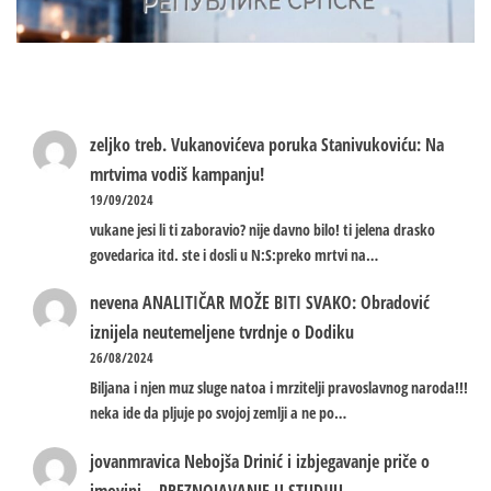
zeljko treb.
Vukanovićeva poruka Stanivukoviću: Na
mrtvima vodiš kampanju!
19/09/2024
vukane jesi li ti zaboravio? nije davno bilo! ti jelena drasko
govedarica itd. ste i dosli u N:S:preko mrtvi na…
nevena
ANALITIČAR MOŽE BITI SVAKO: Obradović
iznijela neutemeljene tvrdnje o Dodiku
26/08/2024
Biljana i njen muz sluge natoa i mrzitelji pravoslavnog naroda!!!
neka ide da pljuje po svojoj zemlji a ne po…
jovanmravica
Nebojša Drinić i izbjegavanje priče o