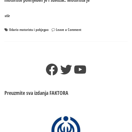
motoriste povrijeđen je i suvozač. Motorista je
više
on
Udario motoristu i pobjegao
Leave a Comment
Udario
motoristu
i
pobjegao:
Potraga
Facebook
Twitter
YouTube
za
vozačem
u
Banjaluci
Preuzmite sva izdanja
FAKTORA