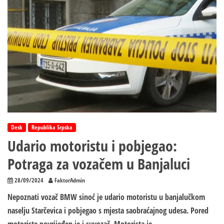
Desk
Republika Srpska
Udario motoristu i pobjegao:
Potraga za vozačem u Banjaluci
28/09/2024
FaktorAdmin
Nepoznati vozač BMW sinoć je udario motoristu u banjalučkom
naselju Starčevica i pobjegao s mjesta saobraćajnog udesa. Pored