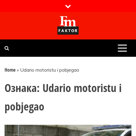
Skip
to
content
Faktor magazin
Uvijek presudan
Home
»
Udario motoristu i pobjegao
Ознака:
Udario motoristu i
pobjegao