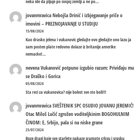
neka ide da pljuje po svojoj zemlji a ne po…
jovanmravica
Nebojša Drinić i izbjegavanje priče o
imovini – PREZNOJAVANJE U STUDIJU
15/08/2024
Kao drasko jelena i vukanovic gledajte ovo gledajte ono lazu ja
sam posten plate redovno dolaze iz britanije amerike
nemacke!…
nevena
Vukanović potpuno izgubio razum: Priviđaju mu
se Draško i Gorica
05/08/2024
Sta reci za vukanovica? nije bolest sve sto boli!!!
jovanmravica
SVEŠTENIK SPC OSUDIO JOVANU JEREMIĆ!
Otac Miloš Lučić zgrožen voditeljkinim BOGOHULNIM
ČINOM: E, Srbijo, pala si na niske grane
25/07/2024
Boze dragi koje sve starlete nakaze sramote crkvu i srpsku