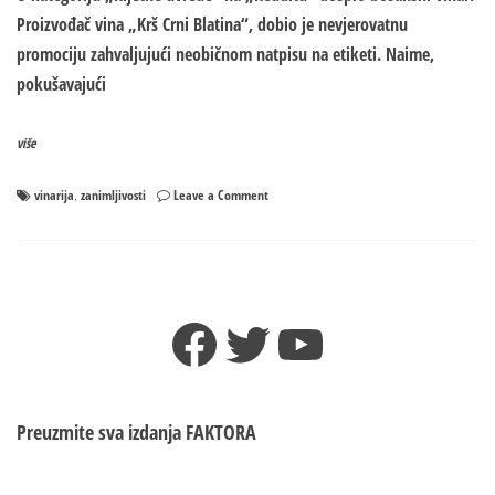
Proizvođač vina „Krš Crni Blatina“, dobio je nevjerovatnu
promociju zahvaljujući neobičnom natpisu na etiketi. Naime,
pokušavajući
više
on
vinarija
zanimljivosti
Leave a Comment
,
Vinarija
iz
BIH
porukom
na
Facebook
Twitter
YouTube
etiketi
napravila
haos
na
mrežama
Preuzmite sva izdanja
FAKTORA