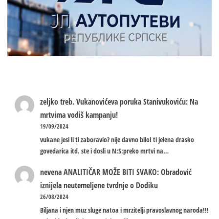
zeljko treb.
Vukanovićeva poruka Stanivukoviću: Na
mrtvima vodiš kampanju!
19/09/2024
vukane jesi li ti zaboravio? nije davno bilo! ti jelena drasko
govedarica itd. ste i dosli u N:S:preko mrtvi na…
nevena
ANALITIČAR MOŽE BITI SVAKO: Obradović
iznijela neutemeljene tvrdnje o Dodiku
26/08/2024
Biljana i njen muz sluge natoa i mrzitelji pravoslavnog naroda!!!