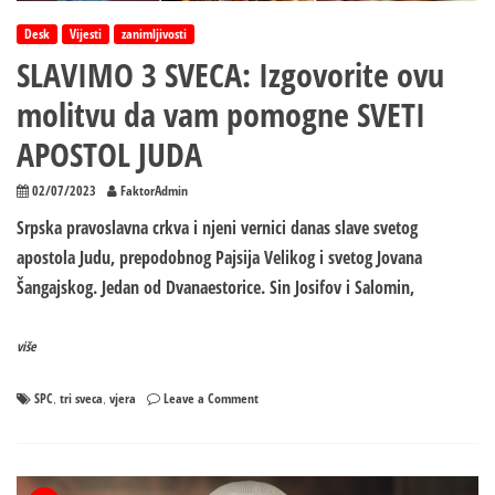
važno
Desk
Vijesti
zanimljivosti
SLAVIMO 3 SVECA: Izgovorite ovu
molitvu da vam pomogne SVETI
APOSTOL JUDA
02/07/2023
FaktorAdmin
Srpska pravoslavna crkva i njeni vernici danas slave svetog
apostola Judu, prepodobnog Pajsija Velikog i svetog Jovana
Šangajskog. Jedan od Dvanaestorice. Sin Josifov i Salomin,
više
on
SPC
tri sveca
vjera
Leave a Comment
,
,
SLAVIMO
3
SVECA:
Izgovorite