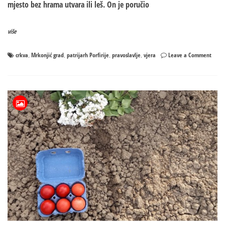
mjesto bez hrama utvara ili leš. On je poručio
više
on
crkva
Mrkonjić grad
patrijarh Porfirije
pravoslavlje
vjera
Leave a Comment
,
,
,
,
Patrij
Porfir
u
Mrkon
Gradu
Naro
i
mjest
bez
hram
je
utvar