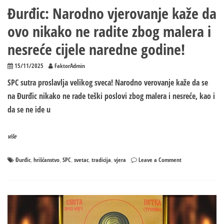
Đurđic: Narodno vjerovanje kaže da
ovo nikako ne radite zbog malera i
nesreće cijele naredne godine!
15/11/2025
FaktorAdmin
SPC sutra proslavlja velikog sveca! Narodno verovanje kaže da se
na Đurđic nikako ne rade teški poslovi zbog malera i nesreće, kao i
da se ne ide u
više
on
Đurđic
hrišćanstvo
SPC
svetac
tradicija
vjera
Leave a Comment
,
,
,
,
,
Đurđic:
Narodno
vjerovanje
kaže
da
ovo