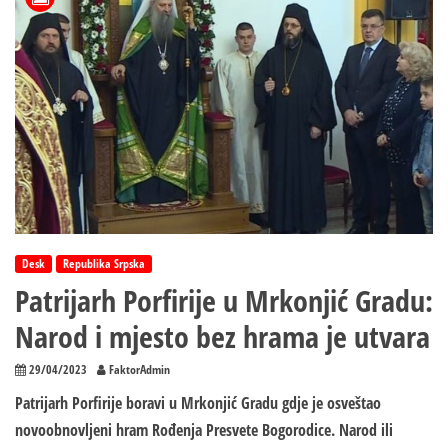
nikako
ne
treba
raditi
ove
dvije
stvari
Desk
Republika Srpska
Patrijarh Porfirije u Mrkonjić Gradu:
Narod i mjesto bez hrama je utvara
29/04/2023
FaktorAdmin
Patrijarh Porfirije boravi u Mrkonjić Gradu gdje je osveštao
novoobnovljeni hram Rođenja Presvete Bogorodice. Narod ili