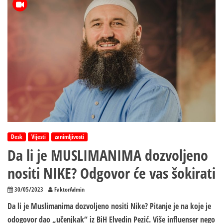
ovu
molitvu
da
vam
pomogne
SVETI
APOSTOL
JUDA
Desk
Vijesti
zanimljivosti
Da li je MUSLIMANIMA dozvoljeno
nositi NIKE? Odgovor će vas šokirati
30/05/2023
FaktorAdmin
Da li je Muslimanima dozvoljeno nositi Nike? Pitanje je na koje je
odogovor dao „učenjkak“ iz BiH Elvedin Pezić. Više influenser nego