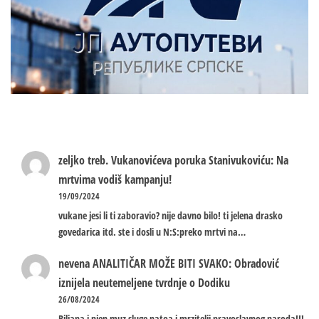
zeljko treb.
Vukanovićeva poruka Stanivukoviću: Na
mrtvima vodiš kampanju!
19/09/2024
vukane jesi li ti zaboravio? nije davno bilo! ti jelena drasko
govedarica itd. ste i dosli u N:S:preko mrtvi na…
nevena
ANALITIČAR MOŽE BITI SVAKO: Obradović
iznijela neutemeljene tvrdnje o Dodiku
26/08/2024
Biljana i njen muz sluge natoa i mrzitelji pravoslavnog naroda!!!