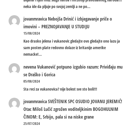
neka ide da pljuje po svojoj zemlji a ne po…
jovanmravica
Nebojša Drinić i izbjegavanje priče o
imovini – PREZNOJAVANJE U STUDIJU
15/08/2024
Kao drasko jelena i vukanovic gledajte ovo gledajte ono lazu ja
sam posten plate redovno dolaze iz britanije amerike
nemacke!…
nevena
Vukanović potpuno izgubio razum: Priviđaju mu
se Draško i Gorica
05/08/2024
Sta reci za vukanovica? nije bolest sve sto boli!!!
jovanmravica
SVEŠTENIK SPC OSUDIO JOVANU JEREMIĆ!
Otac Miloš Lučić zgrožen voditeljkinim BOGOHULNIM
ČINOM: E, Srbijo, pala si na niske grane
25/07/2024