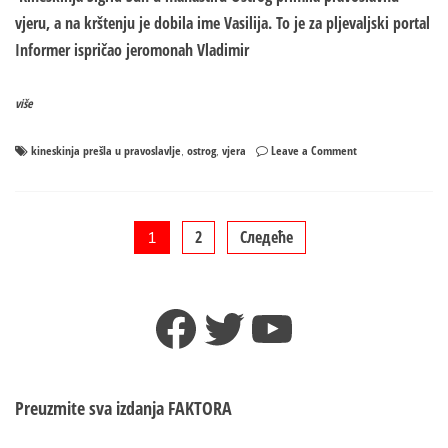
vjeru, a na krštenju je dobila ime Vasilija. To je za pljevaljski portal
Informer ispričao jeromonah Vladimir
više
on
kineskinja prešla u pravoslavlje
ostrog
vjera
Leave a Comment
,
,
KIneskinja
SUN
na
Ostrogu
Пагинација
2
Следеће
1
dobila
ime
чланака
VASILIJA!
Facebook
Twitter
YouTube
Preuzmite sva izdanja
FAKTORA