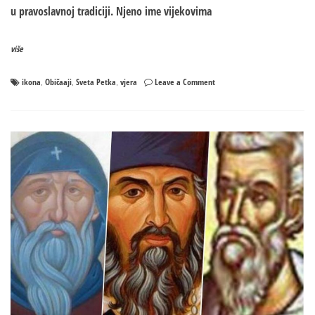
u pravoslavnoj tradiciji. Njeno ime vijekovima
više
on
ikona
Običaaji
Sveta Petka
vjera
Leave a Comment
,
,
,
Kako
da
izaberete
ikonu
Svete
Petke?
Mjesto
gdje
želite
da
je
stavite
u
kući
je
veoma