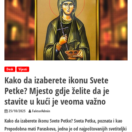
nikako
ne
radite
zbog
malera
i
nesreće
cijele
naredne
godine!
Desk
Vijesti
Kako da izaberete ikonu Svete
Petke? Mjesto gdje želite da je
stavite u kući je veoma važno
25/10/2025
FaktorAdmin
Kako da izaberete ikonu Svete Petke? Sveta Petka, poznata i kao
Prepodobna mati Paraskeva, jedna je od najpoštovanijih svetiteljki