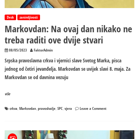
Desk
zanimljivosti
Markovdan: Na ovaj dan nikako ne
treba raditi ove dvije stvari
08/05/2023
FaktorAdmin
Srpska pravoslavna crkva i vjernici slave Svetog Marka, pisca
jednog od četiri jevanđelja. Markovdan se uvijek slavi 8. maja. Za
Markovdan se od davnina vezuju
više
on
crkva
Markovdan
pravoslvalje
SPC
vjera
Leave a Comment
,
,
,
,
Markovdan:
Na
ovaj
dan