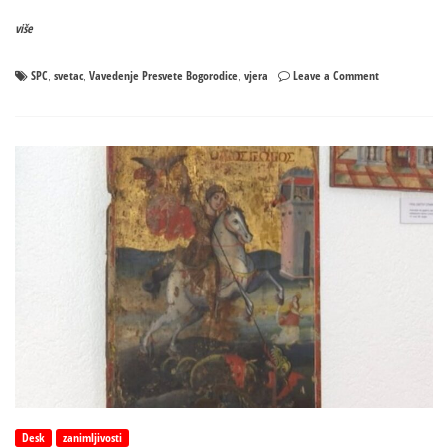
više
on
SPC
svetac
Vavedenje Presvete Bogorodice
vjera
Leave a Comment
,
,
,
Vavedenje
Presvete
Bogorodice:
Evo
šta
nikako
ne
bi
trebali
da
radite
Desk
zanimljivosti