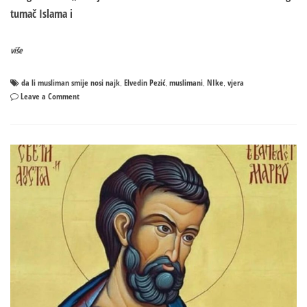
tumač Islama i
više
da li musliman smije nosi najk
Elvedin Pezić
muslimani
NIke
vjera
,
,
,
,
on
Leave a Comment
Da
li
je
MUSLIMANIMA
dozvoljeno
nositi
NIKE?
Odgovor
će
vas
šokirati