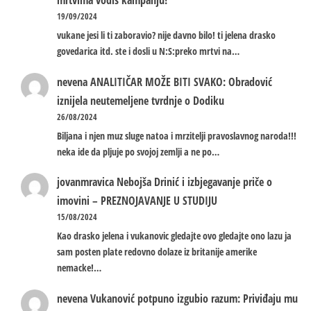
mrtvima vodiš kampanju!
19/09/2024
vukane jesi li ti zaboravio? nije davno bilo! ti jelena drasko
govedarica itd. ste i dosli u N:S:preko mrtvi na…
nevena
ANALITIČAR MOŽE BITI SVAKO: Obradović
iznijela neutemeljene tvrdnje o Dodiku
26/08/2024
Biljana i njen muz sluge natoa i mrzitelji pravoslavnog naroda!!!
neka ide da pljuje po svojoj zemlji a ne po…
jovanmravica
Nebojša Drinić i izbjegavanje priče o
imovini – PREZNOJAVANJE U STUDIJU
15/08/2024
Kao drasko jelena i vukanovic gledajte ovo gledajte ono lazu ja
sam posten plate redovno dolaze iz britanije amerike
nemacke!…
nevena
Vukanović potpuno izgubio razum: Priviđaju mu