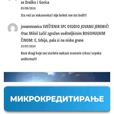
se Draško i Gorica
05/08/2024
Sta reci za vukanovica? nije bolest sve sto boli!!!
jovanmravica
SVEŠTENIK SPC OSUDIO JOVANU JEREMIĆ!
Otac Miloš Lučić zgrožen voditeljkinim BOGOHULNIM
ČINOM: E, Srbijo, pala si na niske grane
25/07/2024
Boze dragi koje sve starlete nakaze sramote crkvu i srpsku
uniformu!!!