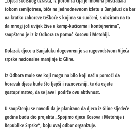
„Djeca školskog uzrasta, iz porodica čija je imovina postradala
tokom zemljotresa, biće na jednodnevnom izletu u Banjaluci da bar
na kratko zaboreve teškoće s kojima su suočeni, s obzirom na to
da mnogi još uvijek žive u kamp-kućicama i kontejnerima“,
saopšteno je iz iz Odbora za pomoć Kosovu i Metohiji.
Dolazak djece u Banjaluku dogovoren je sa rugovodstvom Vijeća
srpske nacionalne manjinje iz Gline.
Iz Odbora mole sve koji mogu na bilo koji način pomoći da
boravak djece bude što ljepši i raznovrsniji, te da osjete
gostoprimstvo, da se jave i podrže ovu aktivnost.
U saopštenju se navodi da je planirano da djeca iz Gline sljedeće
godine budu dio projekta „Spojimo djecu Kosova i Metohije i
Republike Srpske“, koju ovaj odbor organizuje.