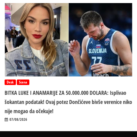
Desk
Scena
BITKA LUKE I ANAMARIJE ZA 50.000.000 DOLARA: Isplivao
šokantan podatak! Ovaj potez Dončićeve bivše verenice niko
nije mogao da očekuje!
07/08/2026