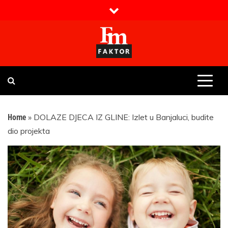
Skip
to
content
Faktor magazin
Uvijek presudan
Home
»
DOLAZE DJECA IZ GLINE: Izlet u Banjaluci, budite
dio projekta