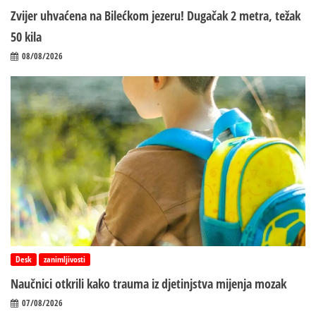
Zvijer uhvaćena na Bilećkom jezeru! Dugačak 2 metra, težak
50 kila
08/08/2026
Desk
zanimljivosti
Naučnici otkrili kako trauma iz d‌jetinjstva mijenja mozak
07/08/2026