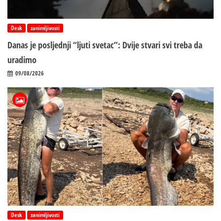
Desk
zanimljivosti
Danas je posljednji “ljuti svetac”: Dvije stvari svi treba da
uradimo
09/08/2026
Desk
zanimljivosti