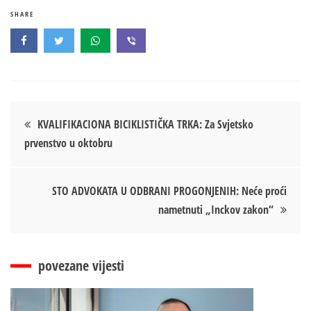
SHARE
Кретање
KVALIFIKACIONA BICIKLISTIČKA TRKA: Za Svjetsko
prvenstvo u oktobru
чланка
STO ADVOKATA U ODBRANI PROGONJENIH: Neće proći
nametnuti „Inckov zakon“
povezane vijesti