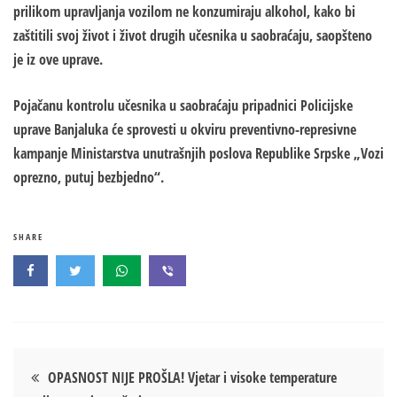
prilikom upravljanja vozilom ne konzumiraju alkohol, kako bi
zaštitili svoj život i život drugih učesnika u saobraćaju, saopšteno
je iz ove uprave.
Pojačanu kontrolu učesnika u saobraćaju pripadnici Policijske
uprave Banjaluka će sprovesti u okviru preventivno-represivne
kampanje Ministarstva unutrašnjih poslova Republike Srpske „Vozi
oprezno, putuj bezbjedno“.
SHARE
Кретање
OPASNOST NIJE PROŠLA! Vjetar i visoke temperature