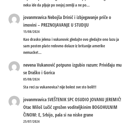
neka ide da pljuje po svojoj zemlji a ne po…
jovanmravica
Nebojša Drinić i izbjegavanje priče o
imovini – PREZNOJAVANJE U STUDIJU
15/08/2024
Kao drasko jelena i vukanovic gledajte ovo gledajte ono lazu ja
sam posten plate redovno dolaze iz britanije amerike
nemacke!…
nevena
Vukanović potpuno izgubio razum: Priviđaju mu
se Draško i Gorica
05/08/2024
Sta reci za vukanovica? nije bolest sve sto boli!!!
jovanmravica
SVEŠTENIK SPC OSUDIO JOVANU JEREMIĆ!
Otac Miloš Lučić zgrožen voditeljkinim BOGOHULNIM
ČINOM: E, Srbijo, pala si na niske grane
25/07/2024