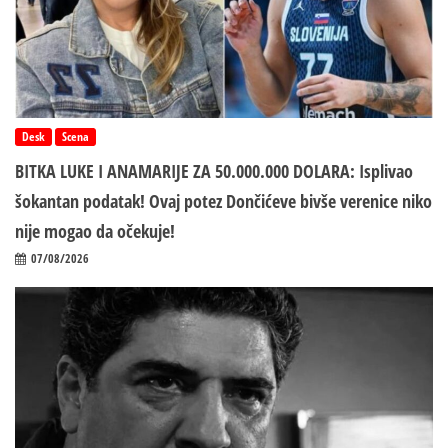
Desk
Scena
BITKA LUKE I ANAMARIJE ZA 50.000.000 DOLARA: Isplivao
šokantan podatak! Ovaj potez Dončićeve bivše verenice niko
nije mogao da očekuje!
07/08/2026