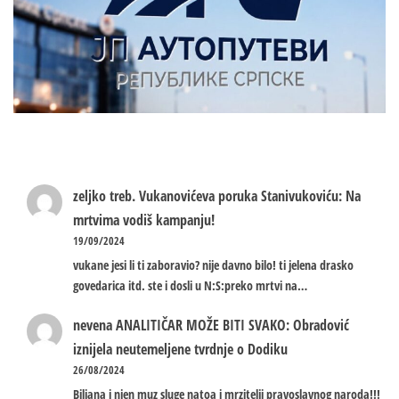
zeljko treb.
Vukanovićeva poruka Stanivukoviću: Na
mrtvima vodiš kampanju!
19/09/2024
vukane jesi li ti zaboravio? nije davno bilo! ti jelena drasko
govedarica itd. ste i dosli u N:S:preko mrtvi na…
nevena
ANALITIČAR MOŽE BITI SVAKO: Obradović
iznijela neutemeljene tvrdnje o Dodiku
26/08/2024
Biljana i njen muz sluge natoa i mrzitelji pravoslavnog naroda!!!