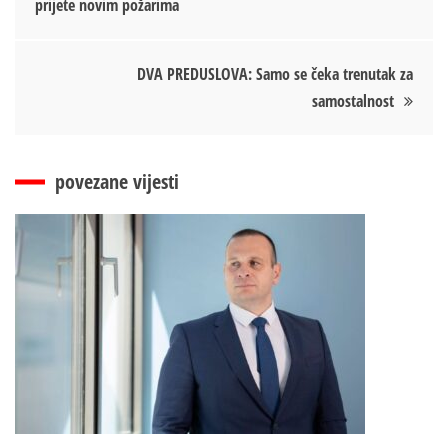
prijete novim požarima
чланка
DVA PREDUSLOVA: Samo se čeka trenutak za
samostalnost
povezane vijesti