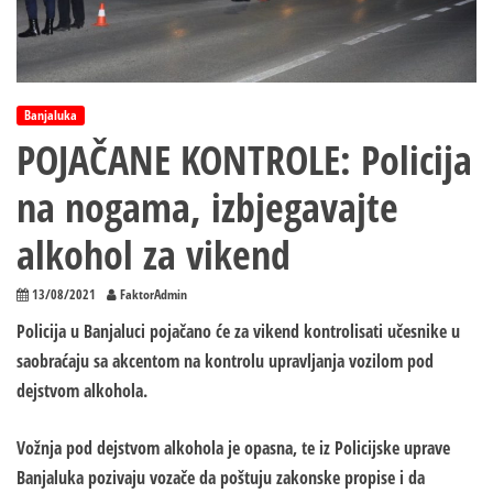
Banjaluka
POJAČANE KONTROLE: Policija
na nogama, izbjegavajte
alkohol za vikend
13/08/2021
FaktorAdmin
Policija u Banjaluci pojačano će za vikend kontrolisati učesnike u
saobraćaju sa akcentom na kontrolu upravljanja vozilom pod
dejstvom alkohola.
Vožnja pod dejstvom alkohola je opasna, te iz Policijske uprave
Banjaluka pozivaju vozače da poštuju zakonske propise i da