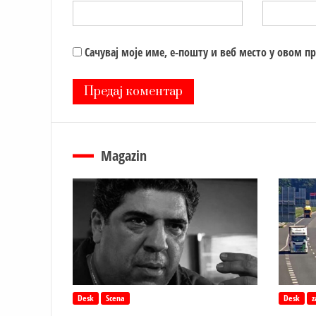
Сачувај моје име, е-пошту и веб место у овом п
Magazin
Desk
Scena
Desk
z