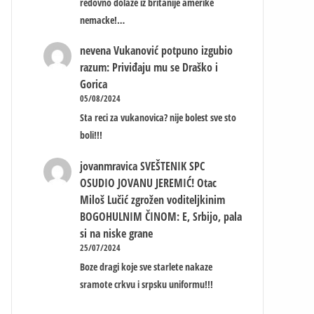
redovno dolaze iz britanije amerike
nemacke!…
nevena
Vukanović potpuno izgubio
razum: Priviđaju mu se Draško i
Gorica
05/08/2024
Sta reci za vukanovica? nije bolest sve sto
boli!!!
jovanmravica
SVEŠTENIK SPC
OSUDIO JOVANU JEREMIĆ! Otac
Miloš Lučić zgrožen voditeljkinim
BOGOHULNIM ČINOM: E, Srbijo, pala
si na niske grane
25/07/2024
Boze dragi koje sve starlete nakaze
sramote crkvu i srpsku uniformu!!!