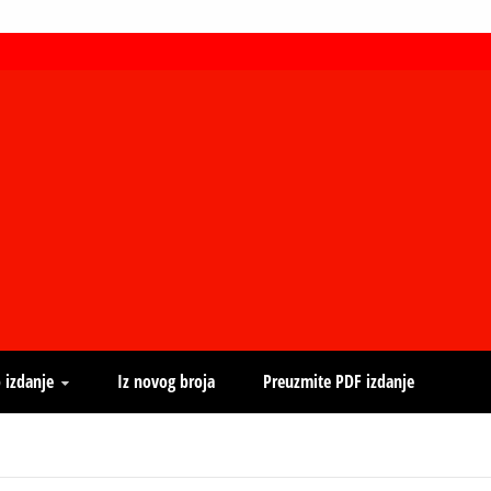
 izdanje
Iz novog broja
Preuzmite PDF izdanje