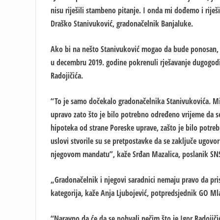
nisu riješili stambeno pitanje. I onda mi dođemo i rij
Draško Stanivuković, gradonačelnik Banjaluke.
Ako bi na nešto Stanivuković mogao da bude ponosan, 
u decembru 2019. godine pokrenuli rješavanje dugogodi
Radojičića.
“To je samo dočekalo gradonačelnika Stanivukovića. Mi 
upravo zato što je bilo potrebno određeno vrijeme da se
hipoteka od strane Poreske uprave, zašto je bilo potreb
uslovi stvorile su se pretpostavke da se zaključe ugovo
njegovom mandatu”, kaže Srđan Mazalica, poslanik SNS
„Gradonačelnik i njegovi saradnici nemaju pravo da pris
kategorija, kaže Anja Ljubojević, potpredsjednik GO Ml
“Naravno da će da se pohvali nečim što je Igor Radojičić