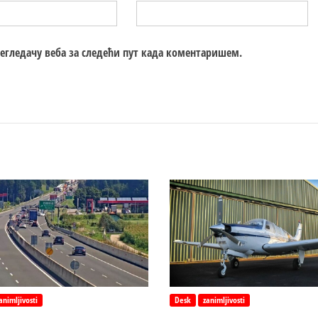
регледачу веба за следећи пут када коментаришем.
animljivosti
Desk
zanimljivosti