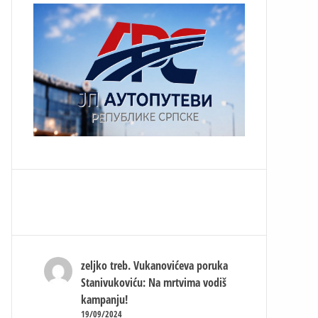
zeljko treb.
Vukanovićeva poruka
Stanivukoviću: Na mrtvima vodiš
kampanju!
19/09/2024