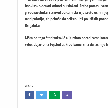
imovinsko-pravni odnosi su složeni. Treba proces i vre
gradonačelniku Stanivukoviću ništa nije sveto osim njeg
manipulacije, da pokuša da prikupi još političkih poen
Banjaluka.
Ništa od toga Stanivuković nije rekao porodicama boraca,
sebe, objavio na Fejsbuku. Pred kamerama danas nije h
SHARE