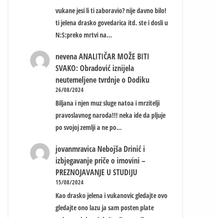
vukane jesi li ti zaboravio? nije davno bilo!
ti jelena drasko govedarica itd. ste i dosli u
N:S:preko mrtvi na…
nevena
ANALITIČAR MOŽE BITI
SVAKO: Obradović iznijela
neutemeljene tvrdnje o Dodiku
26/08/2024
Biljana i njen muz sluge natoa i mrzitelji
pravoslavnog naroda!!! neka ide da pljuje
po svojoj zemlji a ne po…
jovanmravica
Nebojša Drinić i
izbjegavanje priče o imovini –
PREZNOJAVANJE U STUDIJU
15/08/2024
Kao drasko jelena i vukanovic gledajte ovo
gledajte ono lazu ja sam posten plate