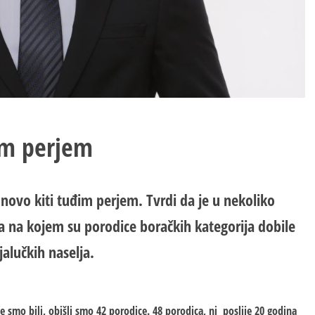
đim perjem
novo kiti tuđim perjem. Tvrdi da je u nekoliko
šta na kojem su porodice boračkih kategorija dobile
jalučkih naselja.
smo bili, obišli smo 42 porodice. 48 porodica, ni poslije 20 godina