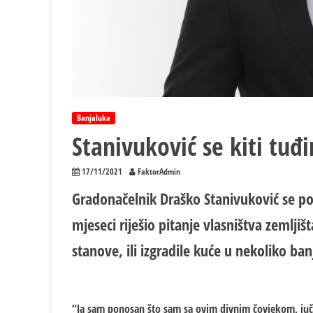
Banjaluka
Stanivuković se kiti tu
17/11/2021
FaktorAdmin
Gradonačelnik Draško Stanivuković se po
mjeseci riješio pitanje vlasništva zemlji
stanove, ili izgradile kuće u nekoliko ban
“Ja sam ponosan što sam sa ovim divnim čovjekom, juče 