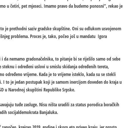
ešimo u četiri, pet mjeseci. Imamo pravo da budemo ponosni”, rekao je
to je prethodni saziv gradske skupštine. Oni su odlukom usvojenom
šnjeg problema. Proces je, tako, počeo još u mandatu Igora
i da nemamo gradonačelnika, to pitanje bi se riješilo samo od sebe
 steknu i određeni uslovi u smislu skidanja određenih tereta,
no određeno vrijeme. Kada je to vrijeme isteklo, kada su se stekli
ri. I to je jedan postupak koji je samom inercijom doveden do kraja u
D u Narodnoj skupštini Republike Srpske.
avajuju tuđe zasluge. Nisu ništa uradili za status porodica boračkih
adih socijaldemokrata Banjaluka.
 započeo, kreirao 2019. godine i skoro eto priveo kraju, jer prosto