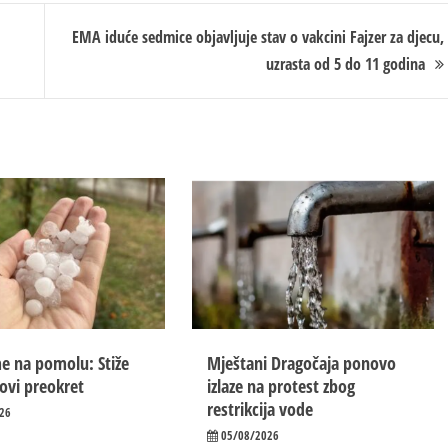
EMA iduće sedmice objavljuje stav o vakcini Fajzer za djecu,
uzrasta od 5 do 11 godina
e na pomolu: Stiže
Mještani Dragočaja ponovo
novi preokret
izlaze na protest zbog
restrikcija vode
26
05/08/2026