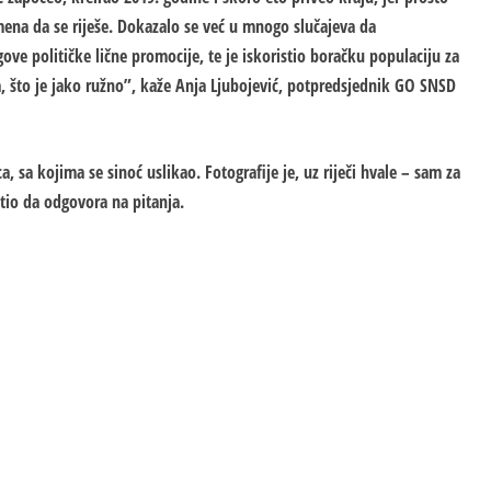
mena da se riješe. Dokazalo se već u mnogo slučajeva da
ove političke lične promocije, te je iskoristio boračku populaciju za
a, što je jako ružno”, kaže Anja Ljubojević, potpredsjednik GO SNSD
 sa kojima se sinoć uslikao. Fotografije je, uz riječi hvale – sam za
tio da odgovora na pitanja.