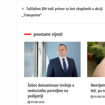
Кретање
Tužilaštvo BiH traži pritvor za šest uhapšenih u akciji
„Transporter“
чланка
povezane vijesti
Šobot demantovao tvrdnje o
Nevrijem
nedostatku posteljine na
led, pa 
pedijatriji
05/08/20
05/08/2026