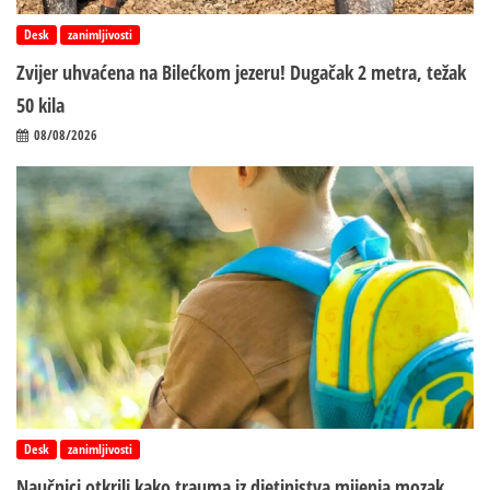
Desk
zanimljivosti
Zvijer uhvaćena na Bilećkom jezeru! Dugačak 2 metra, težak
50 kila
08/08/2026
Desk
zanimljivosti
Naučnici otkrili kako trauma iz d‌jetinjstva mijenja mozak