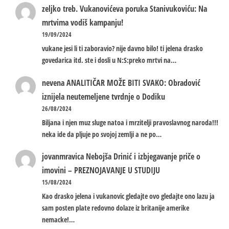
zeljko treb.
Vukanovićeva poruka Stanivukoviću: Na
mrtvima vodiš kampanju!
19/09/2024
vukane jesi li ti zaboravio? nije davno bilo! ti jelena drasko
govedarica itd. ste i dosli u N:S:preko mrtvi na…
nevena
ANALITIČAR MOŽE BITI SVAKO: Obradović
iznijela neutemeljene tvrdnje o Dodiku
26/08/2024
Biljana i njen muz sluge natoa i mrzitelji pravoslavnog naroda!!!
neka ide da pljuje po svojoj zemlji a ne po…
jovanmravica
Nebojša Drinić i izbjegavanje priče o
imovini – PREZNOJAVANJE U STUDIJU
15/08/2024
Kao drasko jelena i vukanovic gledajte ovo gledajte ono lazu ja
sam posten plate redovno dolaze iz britanije amerike
nemacke!…