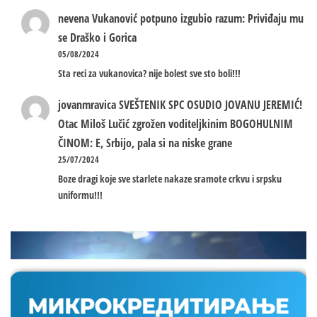
nevena
Vukanović potpuno izgubio razum: Priviđaju mu
se Draško i Gorica
05/08/2024
Sta reci za vukanovica? nije bolest sve sto boli!!!
jovanmravica
SVEŠTENIK SPC OSUDIO JOVANU JEREMIĆ!
Otac Miloš Lučić zgrožen voditeljkinim BOGOHULNIM
ČINOM: E, Srbijo, pala si na niske grane
25/07/2024
Boze dragi koje sve starlete nakaze sramote crkvu i srpsku
uniformu!!!