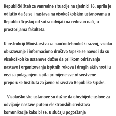
Republički štab za vanredne situacije na sjednici 16. aprila je
odlučio da će se i nastava na visokoškolskim ustanovama u
Republici Srpskoj od sutra odvijati na redovan nači, u
prostorijama fakulteta.
U instrukciji Ministarstva za naučnotehnološki razvoj, visoko
obrazovanje i informaciono društvo Srpske se navodi da su
visokoškolske ustanove dužne da prilikom održavanja
nastave i organizovanja ispitnih rokova i drugih aktivnosti u
vezi sa polaganjem ispita primijene sve zdravstvene
preporuke Instituta za javno zdravstvo Republike Srpske.
– Visokoškolske ustanove su dužne da obezbijede uslove za
odvijanje nastave putem elektronskih sredstava
komunikacije kako bi se, u slučaju pogoršanja