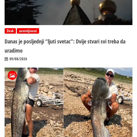
Desk
zanimljivosti
Danas je posljednji “ljuti svetac”: Dvije stvari svi treba da
uradimo
09/08/2026