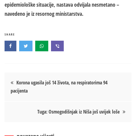
epidemiološke situacije, nastava odvijala nesmetano –
navedeno je iz resornog ministarstva.
SHARE
Кретање
Korona ugasila još 14 života, na respiratorima 94
pacijenta
чланка
Tuga: Osmogodišnjak iz Niša još uvijek loše