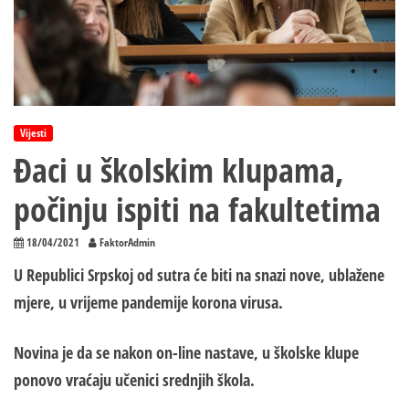
Vijesti
Đaci u školskim klupama,
počinju ispiti na fakultetima
18/04/2021
FaktorAdmin
U Republici Srpskoj od sutra će biti na snazi nove, ublažene
mjere, u vrijeme pandemije korona virusa.
Novina je da se nakon on-line nastave, u školske klupe
ponovo vraćaju učenici srednjih škola.