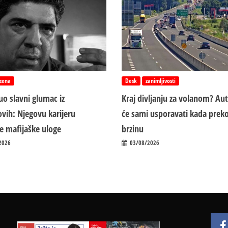
cena
Desk
zanimljivosti
o slavni glumac iz
Kraj divljanju za volanom? Au
vih: Njegovu karijeru
će sami usporavati kada preko
ile mafijaške uloge
brzinu
2026
03/08/2026