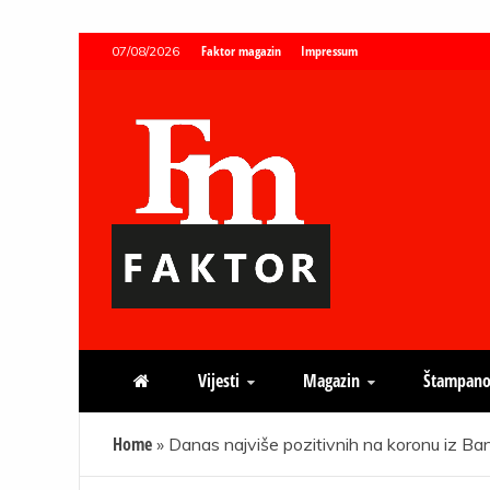
Skip
Faktor magazin
Impressum
07/08/2026
to
content
Faktor magazin
Uvijek presudan
Vijesti
Magazin
Štampano
Home
»
Danas najviše pozitivnih na koronu iz Ban