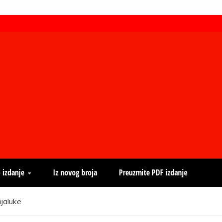
 izdanje
Iz novog broja
Preuzmite PDF izdanje
jaluke