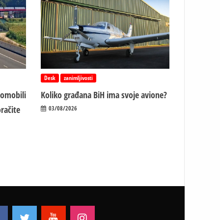
Desk
zanimljivosti
tomobili
Koliko građana BiH ima svoje avione?
račite
03/08/2026