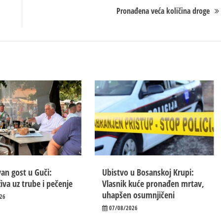
Pronađena veća količina droge
an gost u Guči:
Ubistvo u Bosanskoj Krupi:
iva uz trube i pečenje
Vlasnik kuće pronađen mrtav,
uhapšen osumnjičeni
26
07/08/2026