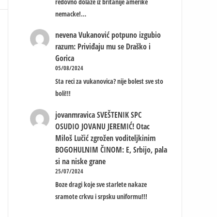
redovno dolaze iz britanije amerike
nemacke!…
nevena
Vukanović potpuno izgubio
razum: Priviđaju mu se Draško i
Gorica
05/08/2024
Sta reci za vukanovica? nije bolest sve sto
boli!!!
jovanmravica
SVEŠTENIK SPC
OSUDIO JOVANU JEREMIĆ! Otac
Miloš Lučić zgrožen voditeljkinim
BOGOHULNIM ČINOM: E, Srbijo, pala
si na niske grane
25/07/2024
Boze dragi koje sve starlete nakaze
sramote crkvu i srpsku uniformu!!!