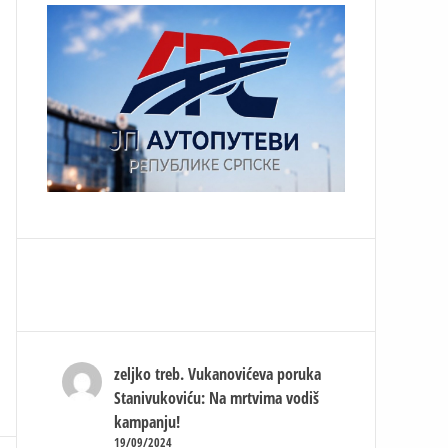
zeljko treb.
Vukanovićeva poruka
Stanivukoviću: Na mrtvima vodiš
kampanju!
19/09/2024