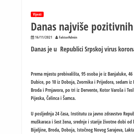
Vijesti
Danas najviše pozitivni
16/11/2021
FaktorAdmin
Danas je u Republici Srpskoj virus koro
Prema mjestu prebivališta, 95 osoba je iz Banjaluke, 46 iz
Dubice, po 10 iz Doboja, Zvornika i Prijedora, sedam iz F
Broda i Prnjavora, po tri iz Dervente, Kotor Varoša i Tesl
Pijeska, Čelinca i Šamca.
U posljednja 24 časa, Institutu za javno zdravstvo Repub
muškaraca i šest žena, srednje i starije životne dobi od k
Bijeljine, Broda, Doboja, Istočnog Novog Sarajeva, Lakta