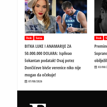
Desk
Scena
Desk
S
BITKA LUKE I ANAMARIJE ZA
Preminu
50.000.000 DOLARA: Isplivao
Soprano
šokantan podatak! Ovaj potez
obiljež
Dončićeve bivše verenice niko nije
03/08/
mogao da očekuje!
07/08/2026