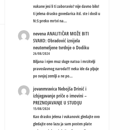
vukane jesi li ti zaboravio? nije davno bilo!
ti jelena drasko govedarica itd. ste i dosli u
N:S:preko mrtvi na…
nevena
ANALITIČAR MOŽE BITI
SVAKO: Obradović iznijela
neutemeljene tvrdnje o Dodiku
26/08/2024
Biljana i njen muz sluge natoa i mrzitelji
pravoslavnog naroda!!! neka ide da pljuje
po svojoj zemlji a ne po…
jovanmravica
Nebojša Drinić i
izbjegavanje priče o imovini –
PREZNOJAVANJE U STUDIJU
15/08/2024
Kao drasko jelena i vukanovic gledajte ovo
gledajte ono lazu ja sam posten plate