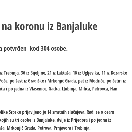
h na koronu iz Banjaluke
na potvrđen kod 304 osobe.
 Trebinja, 36 iz Bijeljine, 21 iz Laktaša, 16 iz Ugljevika, 11 iz Kozarske
oče, po šest iz Gradiške i Mrkonjić Grada, pet iz Modriče, po četiri iz
ića i po jedna iz Vlasenice, Gacka, LJubinja, Milića, Petrovca, Han
like Srpske prijavljeno je 14 smrtnih slučajeva. Radi se o osam
ojih su tri osobe iz Banjaluke, dvije iz Prijedora i po jedna iz
ša, Mrkonjić Grada, Petrova, Prnjavora i Trebinja.