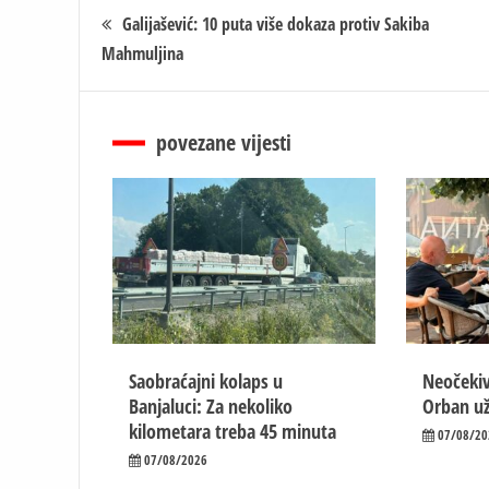
Кретање
Galijašević: 10 puta više dokaza protiv Sakiba
Mahmuljina
чланка
povezane vijesti
Saobraćajni kolaps u
Neočekiv
Banjaluci: Za nekoliko
Orban už
kilometara treba 45 minuta
07/08/20
07/08/2026