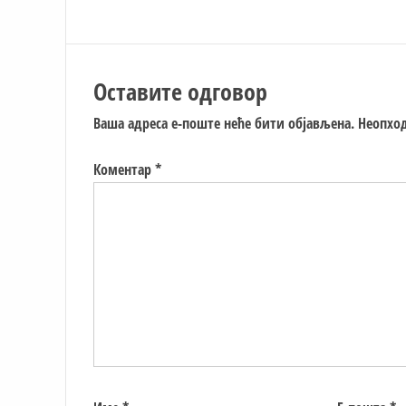
Оставите одговор
Ваша адреса е-поште неће бити објављена.
Неопход
Коментар
*