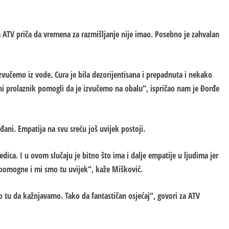
za ATV priča da vremena za razmišljanje nije imao. Posebno je zahvalan
vučemo iz vode. Cura je bila dezorijentisana i prepadnuta i nekako
ni prolaznik pomogli da je izvučemo na obalu“, ispričao nam je Đorđe
đani. Empatija na svu sreću još uvijek postoji.
edica. I u ovom slučaju je bitno što ima i dalje empatije u ljudima jer
da pomogne i mi smo tu uvijek“, kaže Mišković.
tu da kažnjavamo. Tako da fantastičan osjećaj“, govori za ATV