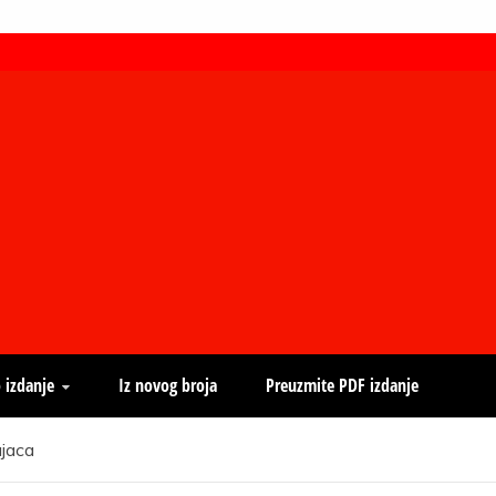
 izdanje
Iz novog broja
Preuzmite PDF izdanje
ajaca