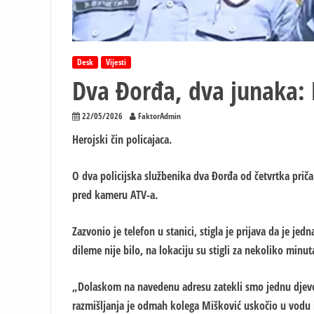
Desk
Vijesti
Dva Đorđa, dva junaka: H
22/05/2026
FaktorAdmin
Herojski čin policajaca.
O dva policijska službenika dva Đorđa od četvrtka priča c
pred kameru ATV-a.
Zazvonio je telefon u stanici, stigla je prijava da je je
dileme nije bilo, na lokaciju su stigli za nekoliko minut
„Dolaskom na navedenu adresu zatekli smo jednu djevojk
razmišljanja je odmah kolega Mišković uskočio u vodu i