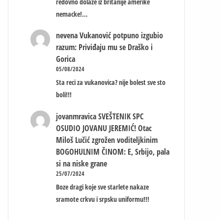
redovno dolaze iz britanije amerike
nemacke!…
nevena
Vukanović potpuno izgubio
razum: Priviđaju mu se Draško i
Gorica
05/08/2024
Sta reci za vukanovica? nije bolest sve sto
boli!!!
jovanmravica
SVEŠTENIK SPC
OSUDIO JOVANU JEREMIĆ! Otac
Miloš Lučić zgrožen voditeljkinim
BOGOHULNIM ČINOM: E, Srbijo, pala
si na niske grane
25/07/2024
Boze dragi koje sve starlete nakaze
sramote crkvu i srpsku uniformu!!!