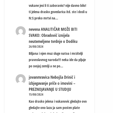
vukane jesi li ti zaboravio? nije davno bilo!
ti jelena drasko govedarica itd. ste i dosli u
N:S:preko mrtvi na…
nevena
ANALITIČAR MOŽE BITI
SVAKO: Obradović iznijela
neutemeljene tvrdnje o Dodiku
26/08/2024
Biljana i njen muz sluge natoa i mrzitelji
pravoslavnog naroda!!! neka ide da pljuje
po svojoj zemlji a ne po…
jovanmravica
Nebojša Drinić i
izbjegavanje priče o imovini –
PREZNOJAVANJE U STUDIJU
15/08/2024
Kao drasko jelena i vukanovic gledajte ovo
gledajte ono lazu ja sam posten plate