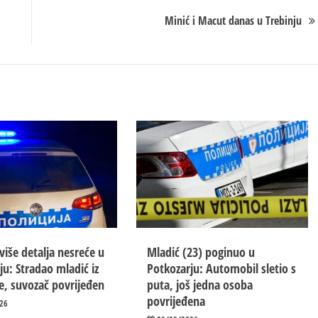
Minić i Macut danas u Trebinju
više detalja nesreće u
Mladić (23) poginuo u
ju: Stradao mladić iz
Potkozarju: Automobil sletio s
e, suvozač povrijeđen
puta, još jedna osoba
povrijeđena
26