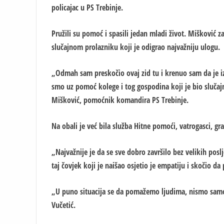
policajac u PS Trebinje.
Pružili su pomoć i spasili jedan mladi život. Mišković 
slučajnom prolazniku koji je odigrao najvažniju ulogu.
„Odmah sam preskočio ovaj zid tu i krenuo sam da je iz
smo uz pomoć kolege i tog gospodina koji je bio slučaj
Mišković, pomoćnik komandira PS Trebinje.
Na obali je već bila služba Hitne pomoći, vatrogasci, gra
„Najvažnije je da se sve dobro završilo bez velikih poslj
taj čovjek koji je naišao osjetio je empatiju i skočio 
„U puno situacija se da pomažemo ljudima, nismo samo 
Vučetić.