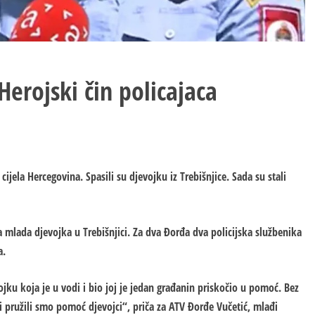
erojski čin policajaca
ijela Hercegovina. Spasili su djevojku iz Trebišnjice. Sada su stali
dna mlada djevojka u Trebišnjici. Za dva Đorđa dva policijska službenika
a.
u koja je u vodi i bio joj je jedan građanin priskočio u pomoć. Bez
 pružili smo pomoć djevojci“, priča za ATV Đorđe Vučetić, mlađi