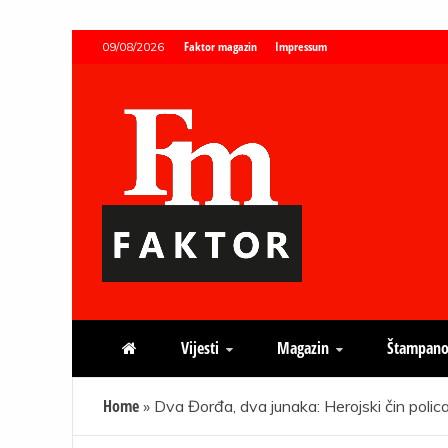
Skip
Faktor magazin
Impressum
09/08/2026
to
content
Faktor magazin
Uvijek presudan
Vijesti
Magazin
Štampano
Home
»
Dva Đorđa, dva junaka: Herojski čin polic