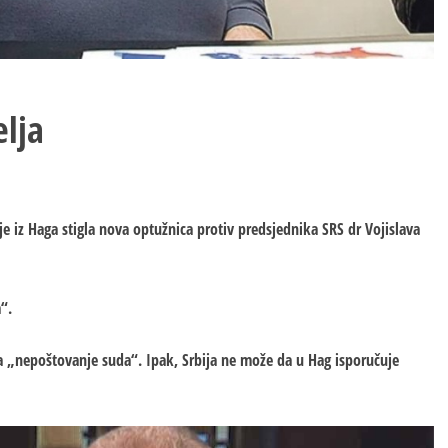
lja
je iz Haga stigla nova optužnica protiv predsjednika SRS dr Vojislava
“.
a „nepoštovanje suda“. Ipak, Srbija ne može da u Hag isporučuje