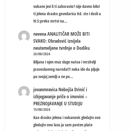
vukane jesi li ti zaboravio? nije davno bilo!
ti jelena drasko govedarica itd. ste i dosli u
N:S:preko mrtvi na…
nevena
ANALITIČAR MOŽE BITI
SVAKO: Obradović iznijela
neutemeljene tvrdnje o Dodiku
26/08/2024
Biljana i njen muz sluge natoa i mrzitelji
pravoslavnog naroda!!! neka ide da pljuje
po svojoj zemlji a ne po…
jovanmravica
Nebojša Drinić i
izbjegavanje priče o imovini –
PREZNOJAVANJE U STUDIJU
15/08/2024
Kao drasko jelena i vukanovic gledajte ovo
gledajte ono lazu ja sam posten plate