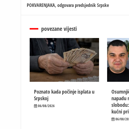
чланка
POKVARENJAKA, odgovara predsjednik Srpske
povezane vijesti
Poznato kada počinje isplata u
Osumnjič
Srpskoj
napadu n
slobodu:
06/08/2026
kućni pr
06/08/20