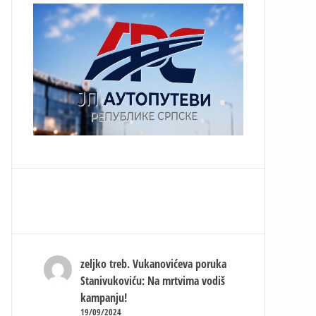
zeljko treb.
Vukanovićeva poruka
Stanivukoviću: Na mrtvima vodiš
kampanju!
19/09/2024