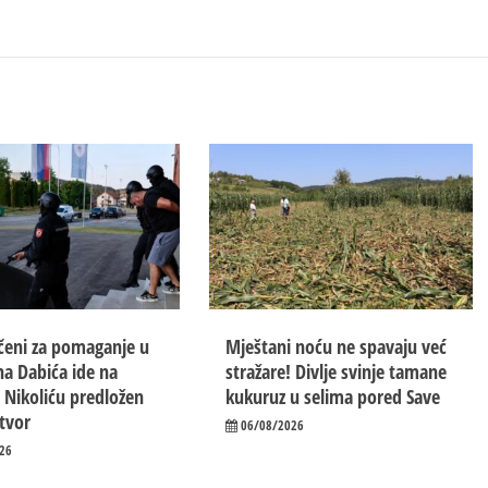
eni za pomaganje u
Mještani noću ne spavaju već
a Dabića ide na
stražare! Divlje svinje tamane
 Nikoliću predložen
kukuruz u selima pored Save
itvor
06/08/2026
26