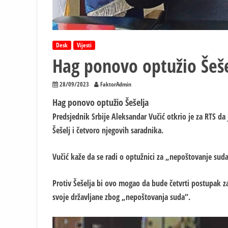
Desk
Vijesti
Hag ponovo optužio Šeše
28/09/2023
FaktorAdmin
Hag ponovo optužio Šešelja
Predsjednik Srbije Aleksandar Vučić otkrio je za RTS da 
Šešelj i četvoro njegovih saradnika.
Vučić kaže da se radi o optužnici za „nepoštovanje suda
Protiv Šešelja bi ovo mogao da bude četvrti postupak z
svoje državljane zbog „nepoštovanja suda“.