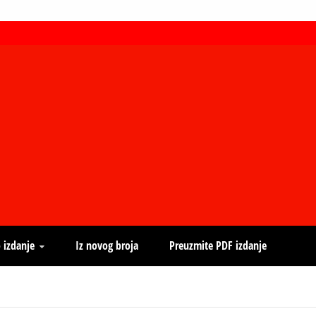
 izdanje
Iz novog broja
Preuzmite PDF izdanje