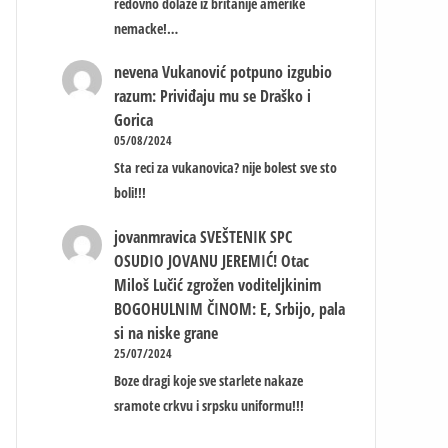
redovno dolaze iz britanije amerike
nemacke!…
nevena
Vukanović potpuno izgubio
razum: Priviđaju mu se Draško i
Gorica
05/08/2024
Sta reci za vukanovica? nije bolest sve sto
boli!!!
jovanmravica
SVEŠTENIK SPC
OSUDIO JOVANU JEREMIĆ! Otac
Miloš Lučić zgrožen voditeljkinim
BOGOHULNIM ČINOM: E, Srbijo, pala
si na niske grane
25/07/2024
Boze dragi koje sve starlete nakaze
sramote crkvu i srpsku uniformu!!!