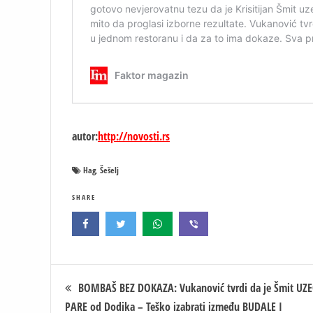
autor:
http://novosti.rs
Hag
Šešelj
,
SHARE
Кретање
BOMBAŠ BEZ DOKAZA: Vukanović tvrdi da je Šmit UZ
PARE od Dodika – Teško izabrati između BUDALE I