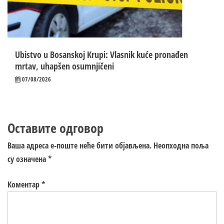
Ubistvo u Bosanskoj Krupi: Vlasnik kuće pronađen
mrtav, uhapšen osumnjičeni
07/08/2026
Оставите одговор
Ваша адреса е-поште неће бити објављена.
Неопходна поља
су означена
*
Коментар
*