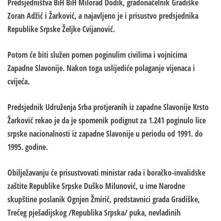
Predsjedništva BiH BiH Milorad Dodik, gradonačelnik Gradiške
Zoran Adžić i Žarković, a najavljeno je i prisustvo predsjednika
Republike Srpske Željke Cvijanović.
Potom će biti služen pomen poginulim civilima i vojnicima
Zapadne Slavonije. Nakon toga uslijediće polaganje vijenaca i
cvijeća.
Predsjednik Udruženja Srba protjeranih iz zapadne Slavonije Krsto
Žarković rekao je da je spomenik podignut za 1.241 poginulo lice
srpske nacionalnosti iz zapadne Slavonije u periodu od 1991. do
1995. godine.
Obilježavanju će prisustvovati ministar rada i boračko-invalidske
zaštite Republike Srpske Duško Milunović, u ime Narodne
skupštine poslanik Ognjen Žmirić, predstavnici grada Gradiške,
Trećeg pješadijskog /Republika Srpska/ puka, nevladinih