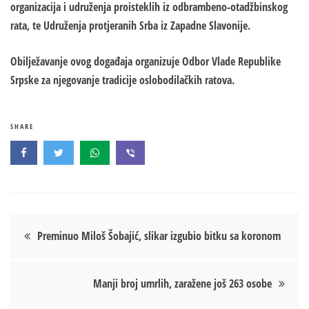
organizacija i udruženja proisteklih iz odbrambeno-otadžbinskog
rata, te Udruženja protjeranih Srba iz Zapadne Slavonije.
Obilježavanje ovog događaja organizuje Odbor Vlade Republike
Srpske za njegovanje tradicije oslobodilačkih ratova.
SHARE
Кретање
Preminuo Miloš Šobajić, slikar izgubio bitku sa koronom
чланка
Manji broj umrlih, zaražene još 263 osobe