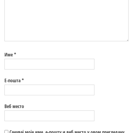
Име
*
Е-пошта
*
Веб место
Сачувај моје име, е-пошту и веб место у овом прегледачу