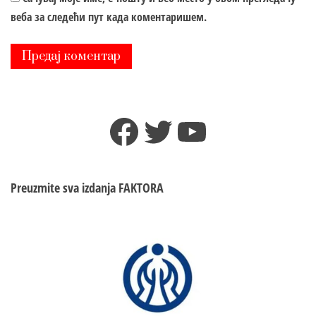
веба за следећи пут када коментаришем.
Facebook
Twitter
YouTube
Preuzmite sva izdanja
FAKTORA