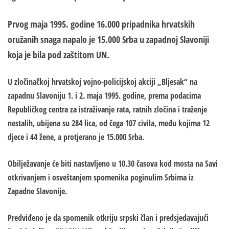
Prvog maja 1995. godine 16.000 pripadnika hrvatskih
oružanih snaga napalo je 15.000 Srba u zapadnoj Slavoniji
koja je bila pod zaštitom UN.
U zločinačkoj hrvatskoj vojno-policijskoj akciji „Bljesak“ na
zapadnu Slavoniju 1. i 2. maja 1995. godine, prema podacima
Republičkog centra za istraživanje rata, ratnih zločina i traženje
nestalih, ubijena su 284 lica, od čega 107 civila, među kojima 12
djece i 44 žene, a protjerano je 15.000 Srba.
Obilježavanje će biti nastavljeno u 10.30 časova kod mosta na Savi
otkrivanjem i osveštanjem spomenika poginulim Srbima iz
Zapadne Slavonije.
Predviđeno je da spomenik otkriju srpski član i predsjedavajući