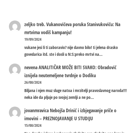
zeljko treb.
Vukanovićeva poruka Stanivukoviću: Na
mrtvima vodiš kampanju!
19/09/2024
vukane jesi li ti zaboravio? nije davno bilo! ti jelena drasko
govedarica itd. ste i dosli u N:S:preko mrtvi na…
nevena
ANALITIČAR MOŽE BITI SVAKO: Obradović
iznijela neutemeljene tvrdnje o Dodiku
26/08/2024
Biljana i njen muz sluge natoa i mrzitelji pravoslavnog naroda!!!
neka ide da pljuje po svojoj zemlji a ne po…
jovanmravica
Nebojša Drinić i izbjegavanje priče o
imovini – PREZNOJAVANJE U STUDIJU
15/08/2024