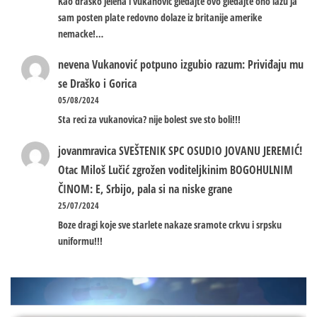
Kao drasko jelena i vukanovic gledajte ovo gledajte ono lazu ja
sam posten plate redovno dolaze iz britanije amerike
nemacke!…
nevena
Vukanović potpuno izgubio razum: Priviđaju mu
se Draško i Gorica
05/08/2024
Sta reci za vukanovica? nije bolest sve sto boli!!!
jovanmravica
SVEŠTENIK SPC OSUDIO JOVANU JEREMIĆ!
Otac Miloš Lučić zgrožen voditeljkinim BOGOHULNIM
ČINOM: E, Srbijo, pala si na niske grane
25/07/2024
Boze dragi koje sve starlete nakaze sramote crkvu i srpsku
uniformu!!!