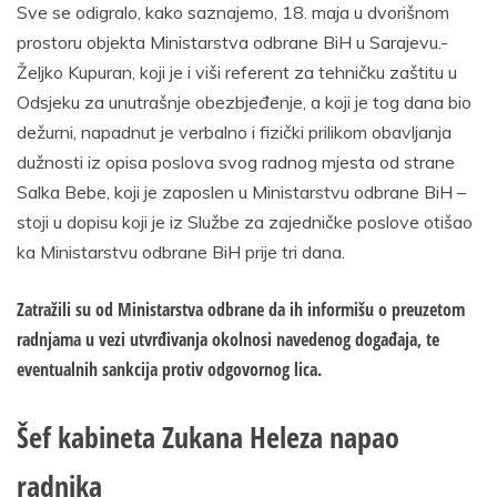
Sve se odigralo, kako saznajemo, 18. maja u dvorišnom
prostoru objekta Ministarstva odbrane BiH u Sarajevu.-
Željko Kupuran, koji je i viši referent za tehničku zaštitu u
Odsjeku za unutrašnje obezbjeđenje, a koji je tog dana bio
dežurni, napadnut je verbalno i fizički prilikom obavljanja
dužnosti iz opisa poslova svog radnog mjesta od strane
Salka Bebe, koji je zaposlen u Ministarstvu odbrane BiH –
stoji u dopisu koji je iz Službe za zajedničke poslove otišao
ka Ministarstvu odbrane BiH prije tri dana.
Zatražili su od Ministarstva odbrane da ih informišu o preuzetom
radnjama u vezi utvrđivanja okolnosi navedenog događaja, te
eventualnih sankcija protiv odgovornog lica.
Šef kabineta Zukana Heleza napao
radnika