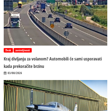
Desk
zanimljivosti
Kraj divljanju za volanom? Automobili će sami usporavati
kada prekoračite brzinu
03/08/2026