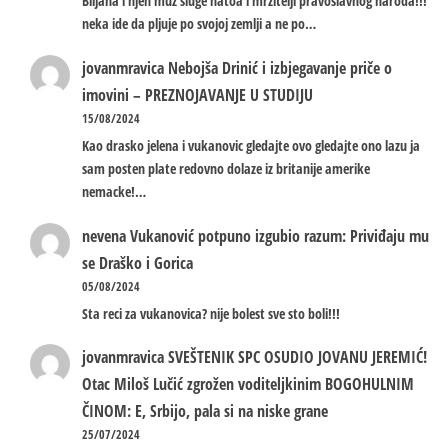
Biljana i njen muz sluge natoa i mrzitelji pravoslavnog naroda!!!
neka ide da pljuje po svojoj zemlji a ne po…
jovanmravica
Nebojša Drinić i izbjegavanje priče o
imovini – PREZNOJAVANJE U STUDIJU
15/08/2024
Kao drasko jelena i vukanovic gledajte ovo gledajte ono lazu ja
sam posten plate redovno dolaze iz britanije amerike
nemacke!…
nevena
Vukanović potpuno izgubio razum: Priviđaju mu
se Draško i Gorica
05/08/2024
Sta reci za vukanovica? nije bolest sve sto boli!!!
jovanmravica
SVEŠTENIK SPC OSUDIO JOVANU JEREMIĆ!
Otac Miloš Lučić zgrožen voditeljkinim BOGOHULNIM
ČINOM: E, Srbijo, pala si na niske grane
25/07/2024