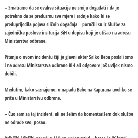
– Smatramo da se ovakve situacije ne smiju događati i da je
potrebno da se preduzmu sve mjere i radnje kako bi se
preduprijedila pojava sličnih događaja – poručili su iz Službe za
zajedničke poslove insitucija BiH u dopisu koji je otišao na adresu
Ministarstva odbrane.
Pitanja o ovom incidentu čiji je glavni akter Salko Beba poslali smo
i na adresu Ministarstva odbrane BiH ali odgovore još uvijek nismo
dobili.
Međutim, kako saznajemo, o napadu Bebe na Kapurana uveliko se
priča u Ministarstvu odbrane.
– Čuo sam za taj incident, ali ne želim da komentarišem dok službe
ne odrade svoj posao.