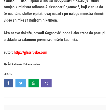
Psihički i fizički napadi u MO su nedopustivi – kazao je “Glasu”
zamjenik ministra odbrane Aleksandar Goganović, koji vjeruje da
će nadležne službe ispitati ovaj napad i po nalogu ministra skinuti
video snimke sa nadzornih kamera.
Ako se sve dokaže, navodi Goganović, onda Helez treba da postupi
u skladu sa zakonom prema svom šefu kabineta.
autor:
http://glassrpske.com
Šef kabineta Zukana Heleza
SHARE