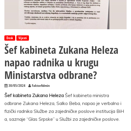
Desk
Vijesti
Šef kabineta Zukana Heleza
napao radnika u krugu
Ministarstva odbrane?
30/05/2024
FaktorAdmin
Šef kabineta Zukana Heleza
Šef kabineta ministra
odbrane Zukana Heleza, Salko Beba, napao je verbalno i
fizički radnika Službe za zajedničke poslove institucija BiH
a, saznaje “Glas Srpske” u Službi za zajedničke poslove.