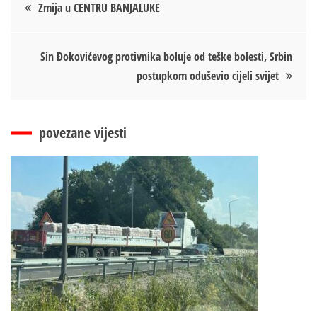
Кретање
Zmija u CENTRU BANJALUKE
чланка
Sin Đokovićevog protivnika boluje od teške bolesti, Srbin
postupkom oduševio cijeli svijet
povezane vijesti