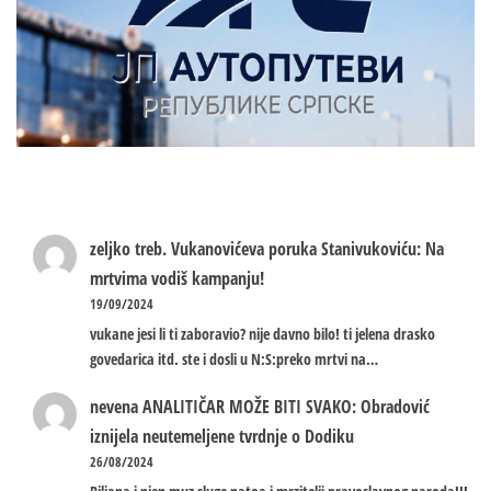
zeljko treb.
Vukanovićeva poruka Stanivukoviću: Na
mrtvima vodiš kampanju!
19/09/2024
vukane jesi li ti zaboravio? nije davno bilo! ti jelena drasko
govedarica itd. ste i dosli u N:S:preko mrtvi na…
nevena
ANALITIČAR MOŽE BITI SVAKO: Obradović
iznijela neutemeljene tvrdnje o Dodiku
26/08/2024