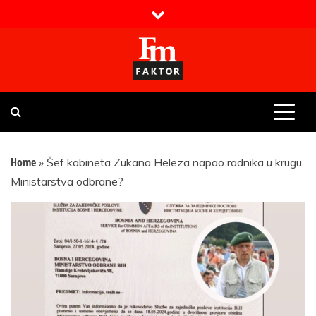
Skip
to
content
Faktor magazin
Uvijek presudan
Home
»
Šef kabineta Zukana Heleza napao radnika u krugu
Ministarstva odbrane?