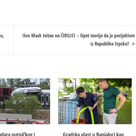
ju,
Ilon Mask tvitao na ĆIRILICI – Opet teorije da je porijeklom
iz Republike Srpske?
udara putničkog i
Gradska vlast u Banjaluci kao