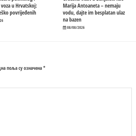
 voza u Hrvatskoj:
Marija Antoaneta – nemaju
eško povrijeđenih
vodu, dajte im besplatan ulaz
na bazen
26
08/08/2026
на поља су означена
*