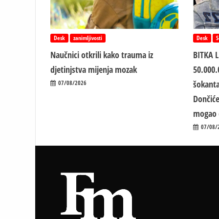
Desk
zanimljivosti
Desk
S
Naučnici otkrili kako trauma iz
BITKA 
d‌jetinjstva mijenja mozak
50.000.
šokanta
07/08/2026
Dončiće
mogao 
07/08/