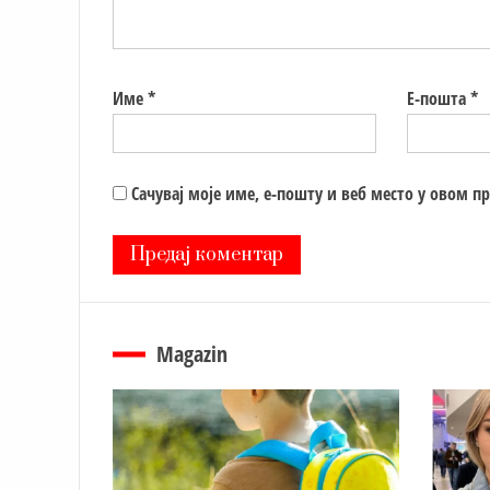
Име
*
Е-пошта
*
Сачувај моје име, е-пошту и веб место у овом п
Magazin