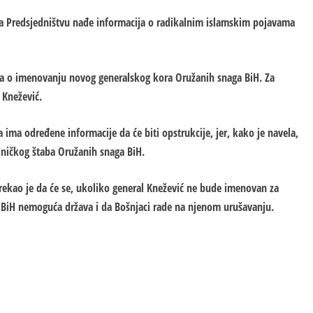
 na Predsjedništvu nađe informacija o radikalnim islamskim pojavama
luka o imenovanju novog generalskog kora Oružanih snaga BiH. Za
 Knežević.
da ima određene informacije da će biti opstrukcije, jer, kako je navela,
edničkog štaba Oružanih snaga BiH.
rekao je da će se, ukoliko general Knežević ne bude imenovan za
e BiH nemoguća država i da Bošnjaci rade na njenom urušavanju.