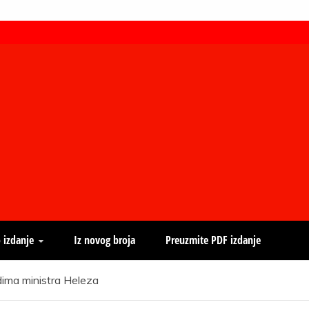
 izdanje
Iz novog broja
Preuzmite PDF izdanje
ima ministra Heleza