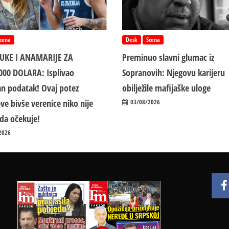
cena
Desk
Scena
LUKE I ANAMARIJE ZA
Preminuo slavni glumac iz
000 DOLARA: Isplivao
Sopranovih: Njegovu karijeru
n podatak! Ovaj potez
obilježile mafijaške uloge
ve bivše verenice niko nije
03/08/2026
da očekuje!
2026