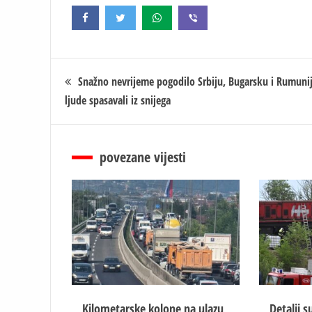
Кретање
Snažno nevrijeme pogodilo Srbiju, Bugarsku i Rumuni
ljude spasavali iz snijega
чланка
povezane vijesti
Kilometarske kolone na ulazu
Detalji s