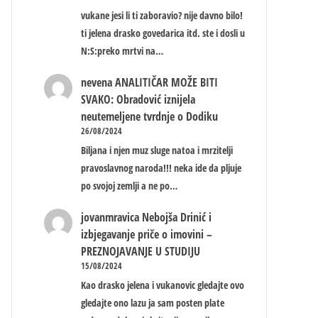
vukane jesi li ti zaboravio? nije davno bilo!
ti jelena drasko govedarica itd. ste i dosli u
N:S:preko mrtvi na…
nevena
ANALITIČAR MOŽE BITI
SVAKO: Obradović iznijela
neutemeljene tvrdnje o Dodiku
26/08/2024
Biljana i njen muz sluge natoa i mrzitelji
pravoslavnog naroda!!! neka ide da pljuje
po svojoj zemlji a ne po…
jovanmravica
Nebojša Drinić i
izbjegavanje priče o imovini –
PREZNOJAVANJE U STUDIJU
15/08/2024
Kao drasko jelena i vukanovic gledajte ovo
gledajte ono lazu ja sam posten plate