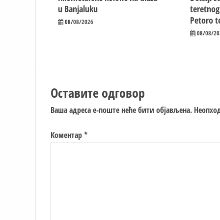
u Banjaluku
teretnog
Petoro t
08/08/2026
08/08/20
Оставите одговор
Ваша адреса е-поште неће бити објављена.
Неопход
Коментар
*