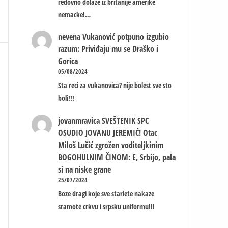
redovno dolaze iz britanije amerike
nemacke!…
nevena
Vukanović potpuno izgubio
razum: Priviđaju mu se Draško i
Gorica
05/08/2024
Sta reci za vukanovica? nije bolest sve sto
boli!!!
jovanmravica
SVEŠTENIK SPC
OSUDIO JOVANU JEREMIĆ! Otac
Miloš Lučić zgrožen voditeljkinim
BOGOHULNIM ČINOM: E, Srbijo, pala
si na niske grane
25/07/2024
Boze dragi koje sve starlete nakaze
sramote crkvu i srpsku uniformu!!!