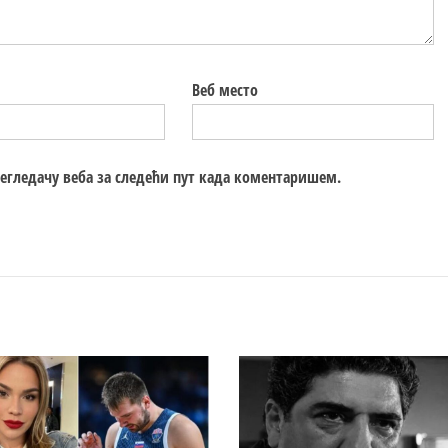
Веб место
регледачу веба за следећи пут када коментаришем.