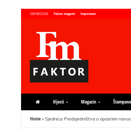
Skip
Faktor magazin
Impressum
08/08/2026
to
content
Faktor magazin
Uvijek presudan
Vijesti
Magazin
Štampano
Home
»
Sjednica Predsjedništva o opasnim navod