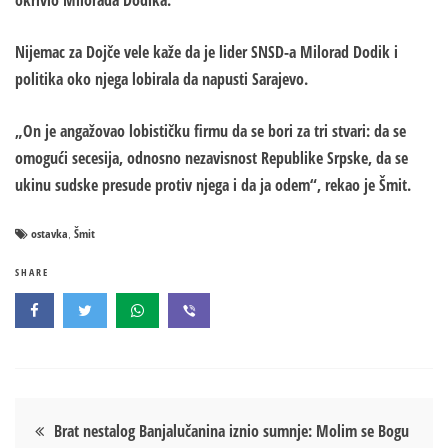
okrivio Milorada Dodika.
Nijemac za Dojče vele kaže da je lider SNSD-a Milorad Dodik i
politika oko njega lobirala da napusti Sarajevo.
„On je angažovao lobističku firmu da se bori za tri stvari: da se
omogući secesija, odnosno nezavisnost Republike Srpske, da se
ukinu sudske presude protiv njega i da ja odem“, rekao je Šmit.
ostavka
Šmit
,
SHARE
Кретање
Brat nestalog Banjalučanina iznio sumnje: Molim se Bogu