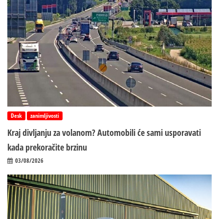
Desk
zanimljivosti
Kraj divljanju za volanom? Automobili će sami usporavati
kada prekoračite brzinu
03/08/2026