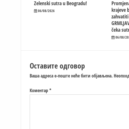
Zelenski sutra u Beogradu!
Promjen
krajeve b
06/08/2026
zahvatit
GRMLJAV
čeka sut
06/08/20
Оставите одговор
Ваша адреса е-поште неће бити објављена.
Неопход
Коментар
*