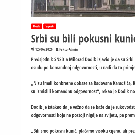
Desk
Vijesti
Srbi su bili pokusni kun
12/06/2026
FaktorAdmin
Predsjednik SNSD-a Milorad Dodik izjavio je da su Srbi 
osudu po komandnoj odgovornosti, u nadi da to primjen
„Nisu imali konkretne dokaze za Radovana Karadžića, Ra
su izmislili komandnu odgovornost“, rekao je Dodik nov
Dodik je istakao da je važno da se kaže da je rukovo
odgovornosti koja ne postoji nigdje na svijetu, pa prem
„Bili smo pokusni kunić, plaćamo visoku cijenu, ali pr