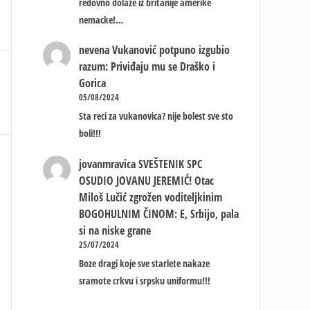
redovno dolaze iz britanije amerike
nemacke!…
nevena
Vukanović potpuno izgubio
razum: Priviđaju mu se Draško i
Gorica
05/08/2024
Sta reci za vukanovica? nije bolest sve sto
boli!!!
jovanmravica
SVEŠTENIK SPC
OSUDIO JOVANU JEREMIĆ! Otac
Miloš Lučić zgrožen voditeljkinim
BOGOHULNIM ČINOM: E, Srbijo, pala
si na niske grane
25/07/2024
Boze dragi koje sve starlete nakaze
sramote crkvu i srpsku uniformu!!!