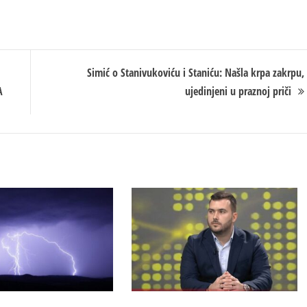
Simić o Stanivukoviću i Staniću: Našla krpa zakrpu,
A
ujedinjeni u praznoj priči