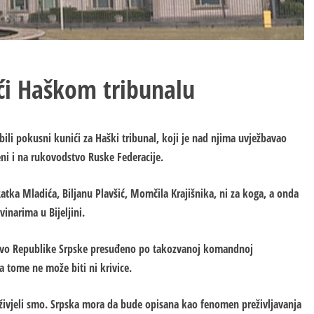
ići Haškom tribunalu
bili pokusni kunići za Haški tribunal, koji je nad njima uvježbavao
i i na rukovodstvo Ruske Federacije.
tka Mladića, Biljanu Plavšić, Momčila Krajišnika, ni za koga, a onda
inarima u Bijeljini.
dstvo Republike Srpske presuđeno po takozvanoj komandnoj
a tome ne može biti ni krivice.
eživjeli smo. Srpska mora da bude opisana kao fenomen preživljavanja