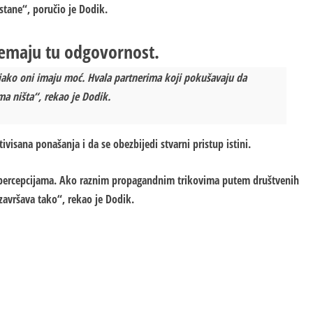
stane“, poručio je Dodik.
nemaju tu odgovornost.
 iako oni imaju moć. Hvala partnerima koji pokušavaju da
ma ništa“, rekao je Dodik.
ivisana ponašanja i da se obezbijedi stvarni pristup istini.
na percepcijama. Ako raznim propagandnim trikovima putem društvenih
 završava tako“, rekao je Dodik.