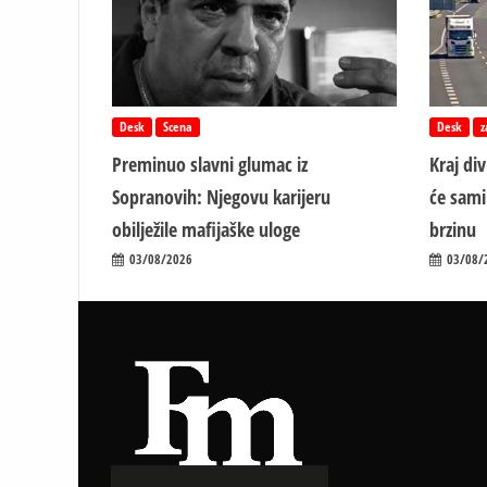
Desk
Scena
Desk
z
Preminuo slavni glumac iz
Kraj di
Sopranovih: Njegovu karijeru
će sami
obilježile mafijaške uloge
brzinu
03/08/2026
03/08/