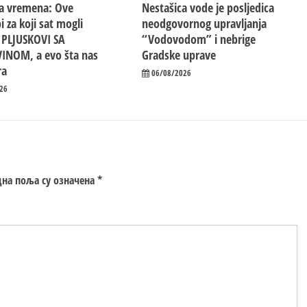
a vremena: Ove
Nestašica vode je posljedica
i za koji sat mogli
neodgovornog upravljanja
i PLJUSKOVI SA
“Vodovodom” i nebrige
INOM, a evo šta nas
Gradske uprave
ra
06/08/2026
26
на поља су означена
*