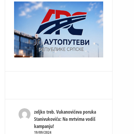
zeljko treb.
Vukanovićeva poruka
Stanivukoviću: Na mrtvima vodiš
kampanju!
19/09/2024