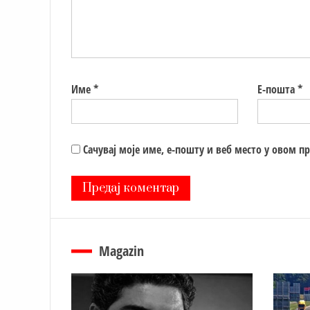
Име
*
Е-пошта
*
Сачувај моје име, е-пошту и веб место у овом п
Magazin