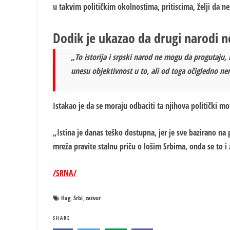
u takvim političkim okolnostima, pritiscima, želji da ne
Dodik je ukazao da drugi narodi 
„To istorija i srpski narod ne mogu da progutaju,
unesu objektivnost u to, ali od toga očigledno ne
Istakao je da se moraju odbaciti ta njihova politički mot
„Istina je danas teško dostupna, jer je sve bazirano 
mreža pravite stalnu priču o lošim Srbima, onda se to i
/SRNA/
Hag
Srbi
zatvor
,
,
SHARE