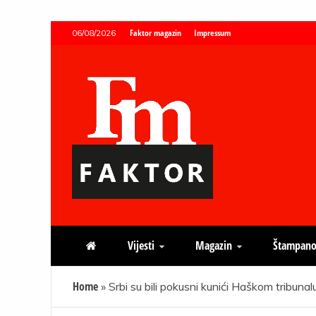
Skip
Faktor magazin
Impressum
06/08/2026
to
content
Faktor magazin
Uvijek presudan
Vijesti
Magazin
Štampano
Home
»
Srbi su bili pokusni kunići Haškom tribunal