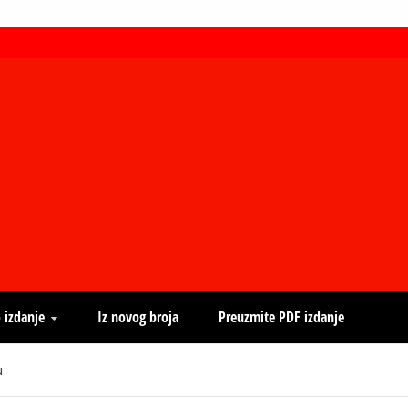
 izdanje
Iz novog broja
Preuzmite PDF izdanje
u