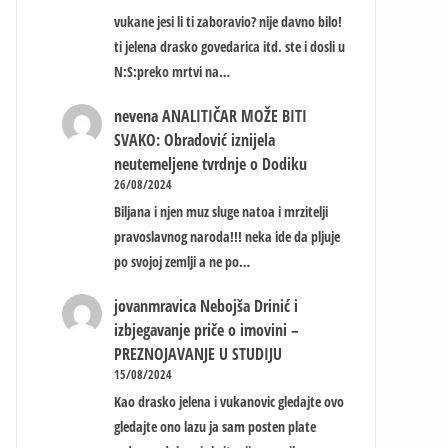
vukane jesi li ti zaboravio? nije davno bilo!
ti jelena drasko govedarica itd. ste i dosli u
N:S:preko mrtvi na…
nevena
ANALITIČAR MOŽE BITI
SVAKO: Obradović iznijela
neutemeljene tvrdnje o Dodiku
26/08/2024
Biljana i njen muz sluge natoa i mrzitelji
pravoslavnog naroda!!! neka ide da pljuje
po svojoj zemlji a ne po…
jovanmravica
Nebojša Drinić i
izbjegavanje priče o imovini –
PREZNOJAVANJE U STUDIJU
15/08/2024
Kao drasko jelena i vukanovic gledajte ovo
gledajte ono lazu ja sam posten plate