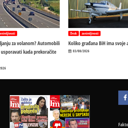
animljivosti
Desk
zanimljivosti
vljanju za volanom? Automobili
Koliko građana BiH ima svoje 
 usporavati kada prekoračite
03/08/2026
2026
Fakto