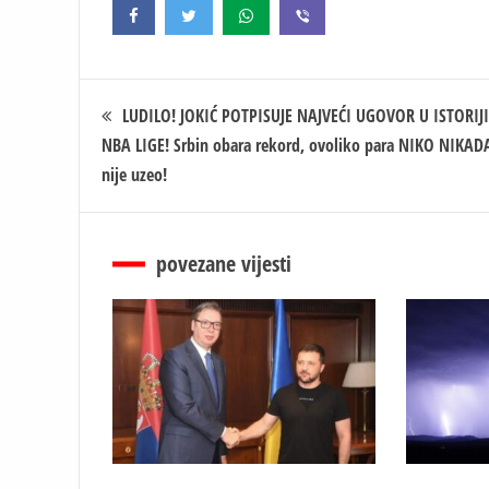
Кретање
LUDILO! JOKIĆ POTPISUJE NAJVEĆI UGOVOR U ISTORIJI
NBA LIGE! Srbin obara rekord, ovoliko para NIKO NIKAD
чланка
nije uzeo!
povezane vijesti