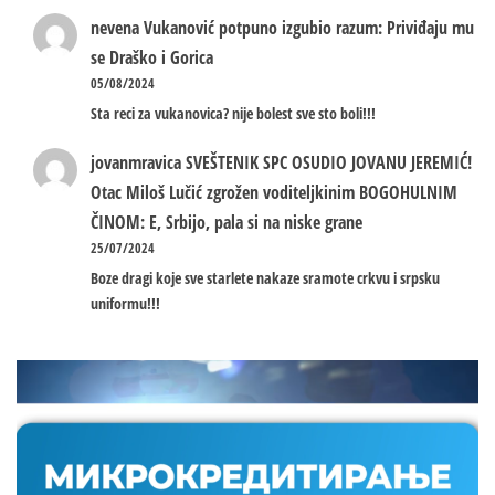
nevena
Vukanović potpuno izgubio razum: Priviđaju mu
se Draško i Gorica
05/08/2024
Sta reci za vukanovica? nije bolest sve sto boli!!!
jovanmravica
SVEŠTENIK SPC OSUDIO JOVANU JEREMIĆ!
Otac Miloš Lučić zgrožen voditeljkinim BOGOHULNIM
ČINOM: E, Srbijo, pala si na niske grane
25/07/2024
Boze dragi koje sve starlete nakaze sramote crkvu i srpsku
uniformu!!!