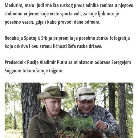
Međutim, malo ljudi zna šta ruskog predsjednika zanima u njegovo
slobodno vrijeme: koje vrste sporta voli, za koje ljubimce je
posebno vezan, gdje i kako provodi dane odmora.
Redakcija Sputnjik Srbija pripremila je posebnu zbirku fotografija
koja otkriva i ovu stranu ličnosti šefa ruske države.
Predsednik Rusije Vladimir Putin sa ministrom odbrane Seregejem
Šojguom tokom šetnje tajgom.