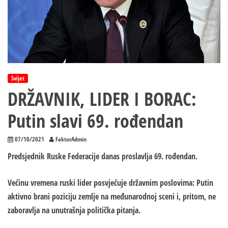
Svijet
DRŽAVNIK, LIDER I BORAC:
Putin slavi 69. rođendan
07/10/2021
FaktorAdmin
Predsjednik Ruske Federacije danas proslavlja 69. rođendan.
Većinu vremena ruski lider posvjećuje državnim poslovima: Putin
aktivno brani poziciju zemlje na međunarodnoj sceni i, pritom, ne
zaboravlja na unutrašnja politička pitanja.