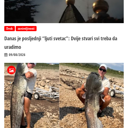
Desk
zanimljivosti
Danas je posljednji “ljuti svetac”: Dvije stvari svi treba da
uradimo
09/08/2026