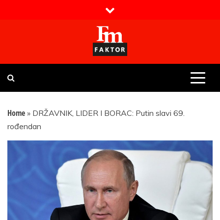
Skip
to
content
Faktor magazin
Uvijek presudan
Home
»
DRŽAVNIK, LIDER I BORAC: Putin slavi 69.
rođendan