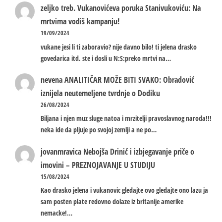
zeljko treb.
Vukanovićeva poruka Stanivukoviću: Na
mrtvima vodiš kampanju!
19/09/2024
vukane jesi li ti zaboravio? nije davno bilo! ti jelena drasko
govedarica itd. ste i dosli u N:S:preko mrtvi na…
nevena
ANALITIČAR MOŽE BITI SVAKO: Obradović
iznijela neutemeljene tvrdnje o Dodiku
26/08/2024
Biljana i njen muz sluge natoa i mrzitelji pravoslavnog naroda!!!
neka ide da pljuje po svojoj zemlji a ne po…
jovanmravica
Nebojša Drinić i izbjegavanje priče o
imovini – PREZNOJAVANJE U STUDIJU
15/08/2024
Kao drasko jelena i vukanovic gledajte ovo gledajte ono lazu ja
sam posten plate redovno dolaze iz britanije amerike
nemacke!…