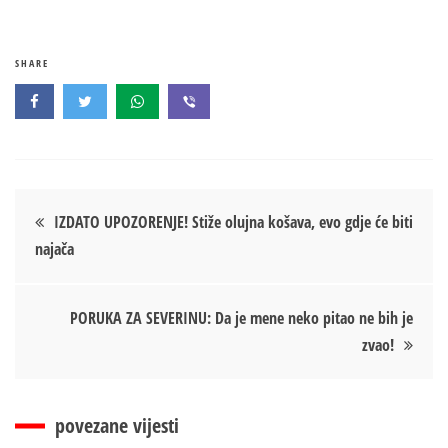
SHARE
Кретање
IZDATO UPOZORENJE! Stiže olujna košava, evo gdje će biti
najača
чланка
PORUKA ZA SEVERINU: Da je mene neko pitao ne bih je
zvao!
povezane vijesti