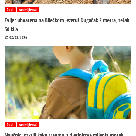
Desk
zanimljivosti
Zvijer uhvaćena na Bilećkom jezeru! Dugačak 2 metra, težak
50 kila
08/08/2026
Desk
zanimljivosti
Naučnici otkrili kako trauma iz d‌jetinjstva mijenja mozak