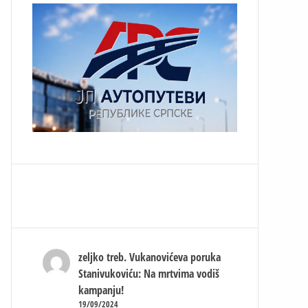
zeljko treb.
Vukanovićeva poruka
Stanivukoviću: Na mrtvima vodiš
kampanju!
19/09/2024