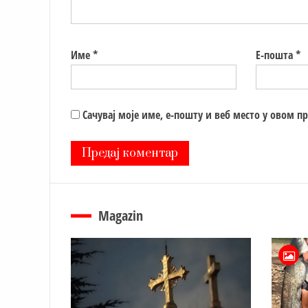
Име
*
Е-пошта
*
Сачувај моје име, е-пошту и веб место у овом п
Magazin