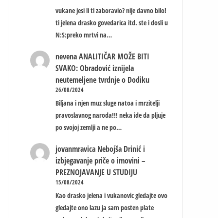
vukane jesi li ti zaboravio? nije davno bilo!
ti jelena drasko govedarica itd. ste i dosli u
N:S:preko mrtvi na…
nevena
ANALITIČAR MOŽE BITI
SVAKO: Obradović iznijela
neutemeljene tvrdnje o Dodiku
26/08/2024
Biljana i njen muz sluge natoa i mrzitelji
pravoslavnog naroda!!! neka ide da pljuje
po svojoj zemlji a ne po…
jovanmravica
Nebojša Drinić i
izbjegavanje priče o imovini –
PREZNOJAVANJE U STUDIJU
15/08/2024
Kao drasko jelena i vukanovic gledajte ovo
gledajte ono lazu ja sam posten plate