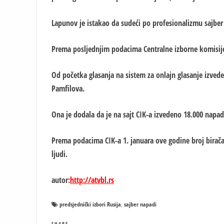
Lapunov je istakao da sudeći po profesionalizmu sajber 
Prema posljednjim podacima Centralne izborne komisije,
Od početka glasanja na sistem za onlajn glasanje izvede
Pamfilova.
Ona je dodala da je na sajt CIK-a izvedeno 18.000 napad
Prema podacima CIK-a 1. januara ove godine broj birača 
ljudi.
autor:
http://atvbl.rs
predsjednički izbori Rusija
sajber napadi
,
SHARE