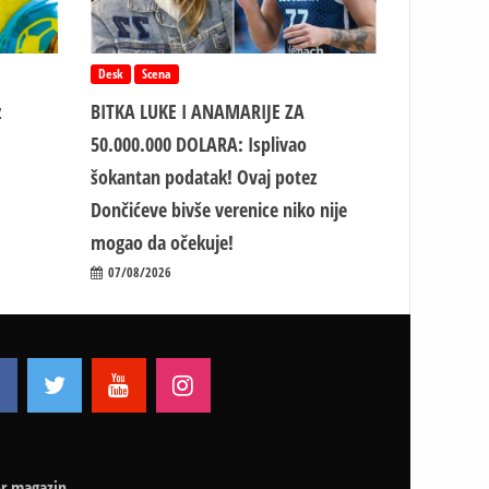
Desk
Scena
z
BITKA LUKE I ANAMARIJE ZA
50.000.000 DOLARA: Isplivao
šokantan podatak! Ovaj potez
Dončićeve bivše verenice niko nije
mogao da očekuje!
07/08/2026
r magazin