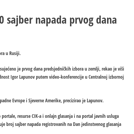
00 sajber napada prvog dana
ra u Rusiji.
sujećeno je prvog dana predsjedničkih izbora u zemlji, rekao je viši
nost Igor Lapunov putem video-konferencije u Centralnoj izbornoj
apadne Еvrope i Sjeverne Amerike, precizirao je Lapunov.
ortale, resurse CIK-a i onlajn glasanja i na portal javnih usluga
uje broj sajber napada registrovanih na Dan jedinstvenog glasanja