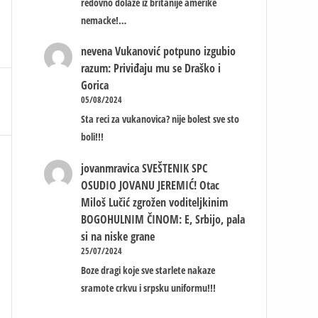
redovno dolaze iz britanije amerike
nemacke!…
nevena
Vukanović potpuno izgubio
razum: Priviđaju mu se Draško i
Gorica
05/08/2024
Sta reci za vukanovica? nije bolest sve sto
boli!!!
jovanmravica
SVEŠTENIK SPC
OSUDIO JOVANU JEREMIĆ! Otac
Miloš Lučić zgrožen voditeljkinim
BOGOHULNIM ČINOM: E, Srbijo, pala
si na niske grane
25/07/2024
Boze dragi koje sve starlete nakaze
sramote crkvu i srpsku uniformu!!!