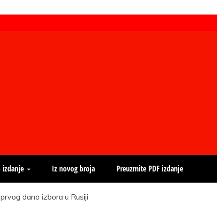
 izdanje
Iz novog broja
Preuzmite PDF izdanje
prvog dana izbora u Rusiji