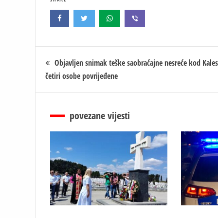
Кретање
Objavljen snimak teške saobraćajne nesreće kod Kalesi
četiri osobe povrijeđene
чланка
povezane vijesti