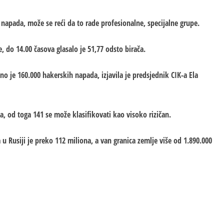
napada, može se reći da to rade profesionalne, specijalne grupe.
 do 14.00 časova glasalo je 51,77 odsto birača.
no je 160.000 hakerskih napada, izjavila je predsjednik CIK-a Еla
a, od toga 141 se može klasifikovati kao visoko rizičan.
u Rusiji je preko 112 miliona, a van granica zemlje više od 1.890.000