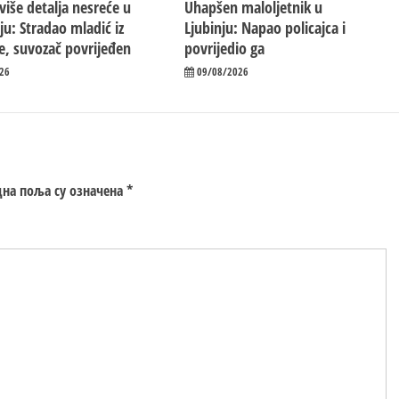
više detalja nesreće u
Uhapšen maloljetnik u
ju: Stradao mladić iz
Ljubinju: Napao policajca i
e, suvozač povrijeđen
povrijedio ga
26
09/08/2026
на поља су означена
*