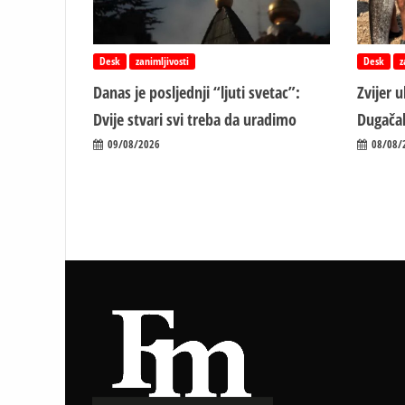
Desk
zanimljivosti
Desk
z
Danas je posljednji “ljuti svetac”:
Zvijer 
Dvije stvari svi treba da uradimo
Dugačak
09/08/2026
08/08/