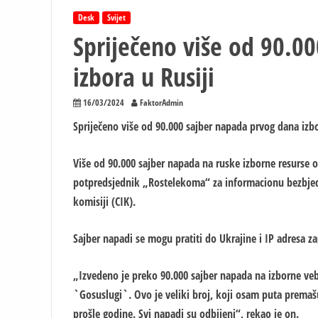
Desk
Svijet
Spriječeno više od 90.0
izbora u Rusiji
16/03/2024
FaktorAdmin
Spriječeno više od 90.000 sajber napada prvog dana izbo
Više od 90.000 sajber napada na ruske izborne resurse o
potpredsjednik „Rostelekoma“ za informacionu bezbjed
komisiji (CIK).
Sajber napadi se mogu pratiti do Ukrajine i IP adresa z
„Izvedeno je preko 90.000 sajber napada na izborne veb p
`Gosuslugi`. Ovo je veliki broj, koji osam puta premaš
prošle godine. Svi napadi su odbijeni“, rekao je on.