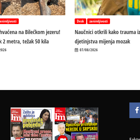
animljivosti
Desk
zanimljivosti
uhvaćena na Bilećkom jezeru!
Naučnici otkrili kako trauma i
 2 metra, težak 50 kila
d‌jetinjstva mijenja mozak
2026
07/08/2026
Fakto