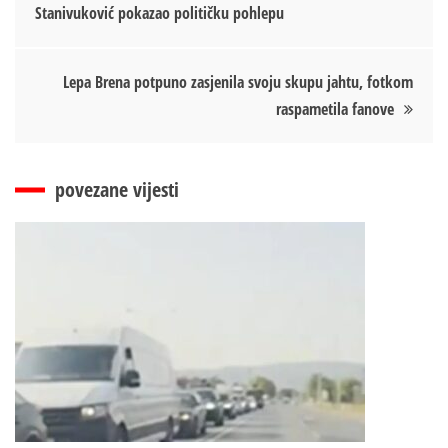
Stanivuković pokazao političku pohlepu
чланка
Lepa Brena potpuno zasjenila svoju skupu jahtu, fotkom
raspametila fanove
povezane vijesti