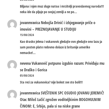
Biljana i njen muz sluge natoa i mrzitelji pravoslavnog naroda!!!
neka ide da pljuje po svojoj zemlji a ne po…
jovanmravica
Nebojša Drinić i izbjegavanje priče o
imovini – PREZNOJAVANJE U STUDIJU
15/08/2024
Kao drasko jelena i vukanovic gledajte ovo gledajte ono lazu ja
sam posten plate redovno dolaze iz britanije amerike
nemacke!…
nevena
Vukanović potpuno izgubio razum: Priviđaju mu
se Draško i Gorica
05/08/2024
Sta reci za vukanovica? nije bolest sve sto boli!!!
jovanmravica
SVEŠTENIK SPC OSUDIO JOVANU JEREMIĆ!
Otac Miloš Lučić zgrožen voditeljkinim BOGOHULNIM
ČINOM: E, Srbijo, pala si na niske grane