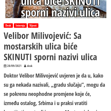
Desk
Intervju
Vijesti
Velibor Milivojević: Sa
mostarskih ulica biće
SKINUTI sporni nazivi ulica
28/09/2021
desk
Doktor Velibor Milivojević uvjeren je da u, kako
su ga nekada nazivali, „gradu slučaju”, mogu da
se pokrenu neophodne promjene koje će,
između ostalog, Srbima i u praksi vratiti