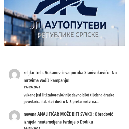
zeljko treb.
Vukanovićeva poruka Stanivukoviću: Na
mrtvima vodiš kampanju!
19/09/2024
vukane jesi li ti zaboravio? nije davno bilo! ti jelena drasko
govedarica itd. ste i dosli u N:S:preko mrtvi na…
nevena
ANALITIČAR MOŽE BITI SVAKO: Obradović
iznijela neutemeljene tvrdnje o Dodiku
26/08/2024