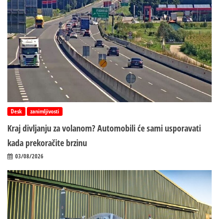
Desk
zanimljivosti
Kraj divljanju za volanom? Automobili će sami usporavati
kada prekoračite brzinu
03/08/2026