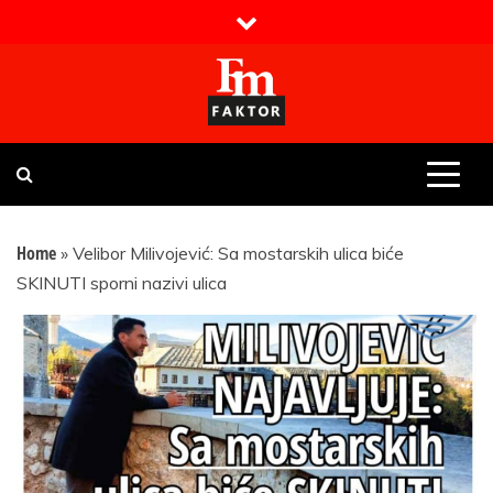
Skip
to
content
Faktor magazin
Uvijek presudan
Home
»
Velibor Milivojević: Sa mostarskih ulica biće
SKINUTI sporni nazivi ulica