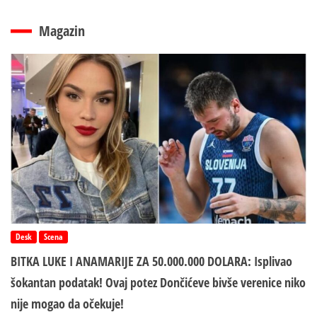
Magazin
Desk
Scena
BITKA LUKE I ANAMARIJE ZA 50.000.000 DOLARA: Isplivao
šokantan podatak! Ovaj potez Dončićeve bivše verenice niko
nije mogao da očekuje!