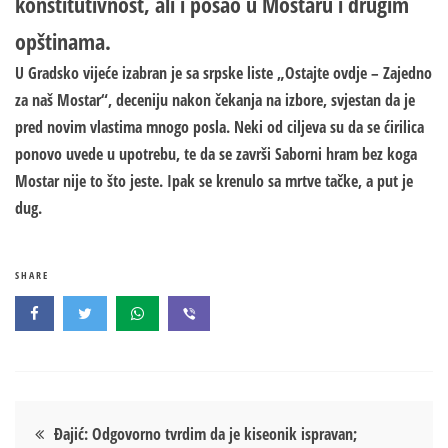
konstitutivnost, ali i posao u Mostaru i drugim
opštinama.
U Gradsko vijeće izabran je sa srpske liste „Ostajte ovdje – Zajedno
za naš Mostar“, deceniju nakon čekanja na izbore, svjestan da je
pred novim vlastima mnogo posla. Neki od ciljeva su da se ćirilica
ponovo uvede u upotrebu, te da se završi Saborni hram bez koga
Mostar nije to što jeste. Ipak se krenulo sa mrtve tačke, a put je
dug.
SHARE
Кретање
Đajić: Odgovorno tvrdim da je kiseonik ispravan;