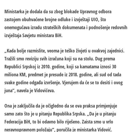
Ministarka je dodala da su zbog blokade Upravnog odbora
zastojem obuhvaćene brojne odluke i izvještaji UIO, što
onemogućava izradu strateških dokumenata i podnošenje redovnih
izvještaja Savjetu ministara BiH.
„Kada bolje razmislite, veoma je teško živjeti u ovakvoj zajednici.
Tražili smo reviziju svih izračuna koji su na stolu. Dug prema
Republici Srpskoj iz 2010. godine, koji sa kamatama iznosi 30
miliona KM, predmet je presude iz 2018. godine, ali sud od tada
svake godine odgađa izvršenje. Vjerujem da će se to desiti i ovog
juna“, navela je Vidovićeva.
Ona je zaključila da je očigledno da se ova praksa primjenjuje
samo zato što je u pitanju Republika Srpska. „Da je u pitanju
Federacija BiH, to bi odavno bilo riješeno. Zaista smo u vrlo
neravnopravnom položaju“, poručila je ministarka Vidović.