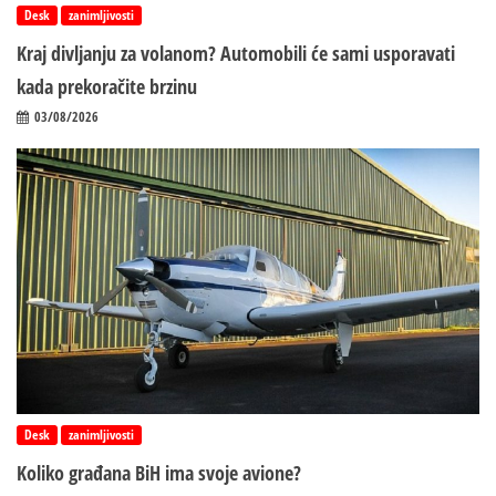
Desk
zanimljivosti
Kraj divljanju za volanom? Automobili će sami usporavati
kada prekoračite brzinu
03/08/2026
Desk
zanimljivosti
Koliko građana BiH ima svoje avione?