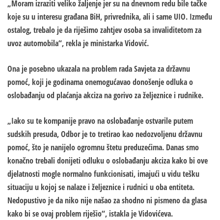
„Moram izraziti veliko žaljenje jer su na dnevnom redu bile tačke
koje su u interesu građana BiH, privrednika, ali i same UIO. Između
ostalog, trebalo je da riješimo zahtjev osoba sa invaliditetom za
uvoz automobila“, rekla je ministarka Vidović.
Ona je posebno ukazala na problem rada Savjeta za državnu
pomoć, koji je godinama onemogućavao donošenje odluka o
oslobađanju od plaćanja akciza na gorivo za željeznice i rudnike.
„Iako su te kompanije pravo na oslobađanje ostvarile putem
sudskih presuda, Odbor je to tretirao kao nedozvoljenu državnu
pomoć, što je nanijelo ogromnu štetu preduzećima. Danas smo
konačno trebali donijeti odluku o oslobađanju akciza kako bi ove
djelatnosti mogle normalno funkcionisati, imajući u vidu tešku
situaciju u kojoj se nalaze i željeznice i rudnici u oba entiteta.
Nedopustivo je da niko nije našao za shodno ni pismeno da glasa
kako bi se ovaj problem riješio“, istakla je Vidovićeva.