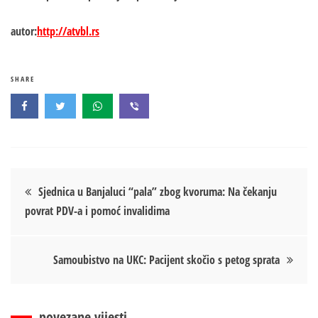
autor:
http://atvbl.rs
SHARE
Кретање
Sjednica u Banjaluci “pala” zbog kvoruma: Na čekanju
povrat PDV-a i pomoć invalidima
чланка
Samoubistvo na UKC: Pacijent skočio s petog sprata
povezane vijesti