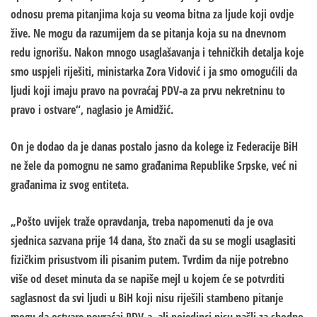
odnosu prema pitanjima koja su veoma bitna za ljude koji ovdje
žive. Ne mogu da razumijem da se pitanja koja su na dnevnom
redu ignorišu. Nakon mnogo usaglašavanja i tehničkih detalja koje
smo uspjeli riješiti, ministarka Zora Vidović i ja smo omogućili da
ljudi koji imaju pravo na povraćaj PDV-a za prvu nekretninu to
pravo i ostvare“, naglasio je Amidžić.
On je dodao da je danas postalo jasno da kolege iz Federacije BiH
ne žele da pomognu ne samo građanima Republike Srpske, već ni
građanima iz svog entiteta.
„Pošto uvijek traže opravdanja, treba napomenuti da je ova
sjednica sazvana prije 14 dana, što znači da su se mogli usaglasiti
fizičkim prisustvom ili pisanim putem. Tvrdim da nije potrebno
više od deset minuta da se napiše mejl u kojem će se potvrditi
saglasnost da svi ljudi u BiH koji nisu riješili stambeno pitanje