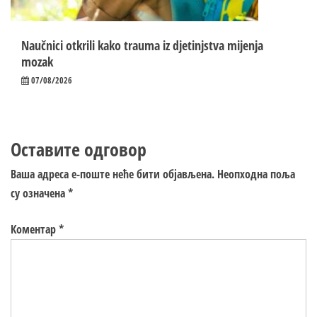
Naučnici otkrili kako trauma iz d‌jetinjstva mijenja
mozak
07/08/2026
Оставите одговор
Ваша адреса е-поште неће бити објављена.
Неопходна поља
су означена
*
Коментар
*