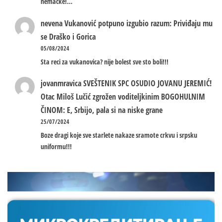
nemacke!…
nevena
Vukanović potpuno izgubio razum: Priviđaju mu
se Draško i Gorica
05/08/2024
Sta reci za vukanovica? nije bolest sve sto boli!!!
jovanmravica
SVEŠTENIK SPC OSUDIO JOVANU JEREMIĆ!
Otac Miloš Lučić zgrožen voditeljkinim BOGOHULNIM
ČINOM: E, Srbijo, pala si na niske grane
25/07/2024
Boze dragi koje sve starlete nakaze sramote crkvu i srpsku
uniformu!!!