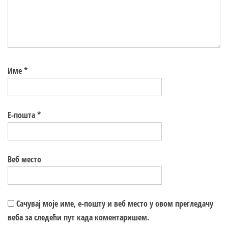
Име
*
Е-пошта
*
Веб место
Сачувај моје име, е-пошту и веб место у овом прегледачу
веба за следећи пут када коментаришем.