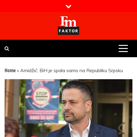
Skip
to
content
Faktor magazin
Uvijek presudan
Home
»
Amidžić: BiH je spala samo na Republiku Srpsku