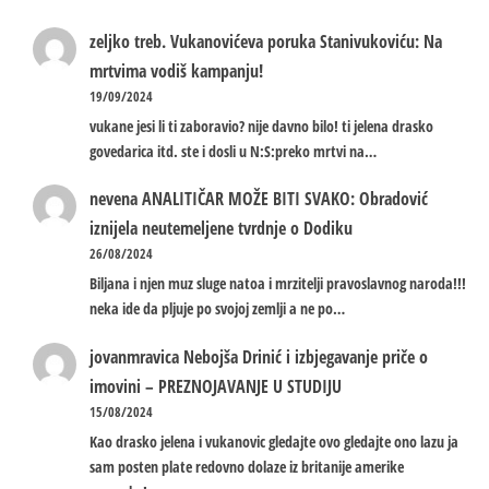
zeljko treb.
Vukanovićeva poruka Stanivukoviću: Na
mrtvima vodiš kampanju!
19/09/2024
vukane jesi li ti zaboravio? nije davno bilo! ti jelena drasko
govedarica itd. ste i dosli u N:S:preko mrtvi na…
nevena
ANALITIČAR MOŽE BITI SVAKO: Obradović
iznijela neutemeljene tvrdnje o Dodiku
26/08/2024
Biljana i njen muz sluge natoa i mrzitelji pravoslavnog naroda!!!
neka ide da pljuje po svojoj zemlji a ne po…
jovanmravica
Nebojša Drinić i izbjegavanje priče o
imovini – PREZNOJAVANJE U STUDIJU
15/08/2024
Kao drasko jelena i vukanovic gledajte ovo gledajte ono lazu ja
sam posten plate redovno dolaze iz britanije amerike