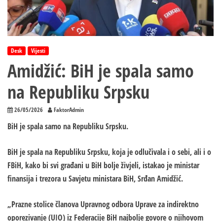
Desk
Vijesti
Amidžić: BiH je spala samo
na Republiku Srpsku
26/05/2026
FaktorAdmin
BiH je spala samo na Republiku Srpsku.
BiH je spala na Republiku Srpsku, koja je odlučivala i o sebi, ali i o
FBiH, kako bi svi građani u BiH bolje živjeli, istakao je ministar
finansija i trezora u Savjetu ministara BiH, Srđan Amidžić.
„Prazne stolice članova Upravnog odbora Uprave za indirektno
oporezivanje (UIO) iz Federacije BiH najbolje govore o njihovom