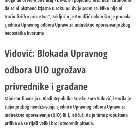
mogu da ostvare povraćaj PDV-a, ali pojedinci nisu našli za shodno
da se ni pismeno izjasne u roku od dvije sedmice. Niko nije ni
tražio fizičko prisustvo“, zaključio je Amidžić nakon što je propala
sjednica Upravnog odbora Uprave za indirektno oporezivanje zbog
nedostatka kvoruma
Vidović: Blokada Upravnog
odbora UIO ugrožava
privrednike i građane
Ministar finansija u Vladi Republike Srpske Zora Vidović, izrazila je
žaljenje zbog neodržavanja sjednice Upravnog odbora Uprave za
indirektno oporezivanje (UIO) BiH, ističući da je time propuštena
prilika da se riješi veliki broj otvorenih pitanja.