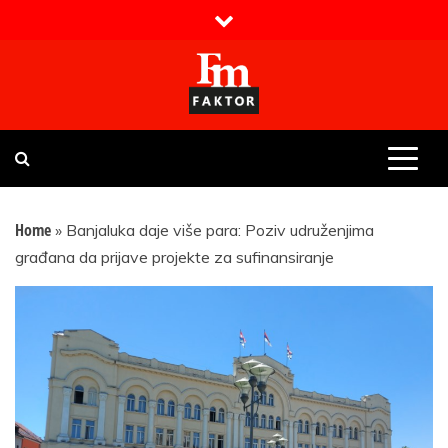
Skip
to
content
Faktor magazin
Uvijek presudan
Home
»
Banjaluka daje više para: Poziv udruženjima
građana da prijave projekte za sufinansiranje