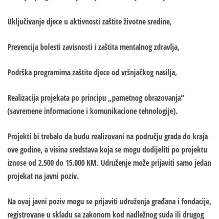
Uključivanje djece u aktivnosti zaštite životne sredine,
Prevencija bolesti zavisnosti i zaštita mentalnog zdravlja,
Podrška programima zaštite djece od vršnjačkog nasilja,
Realizacija projekata po principu „pametnog obrazovanja“
(savremene informacione i komunikacione tehnologije).
Projekti bi trebalo da budu realizovani na području grada do kraja
ove godine, a visina sredstava koja se mogu dodijeliti po projektu
iznose od 2.500 do 15.000 KM. Udruženje može prijaviti samo jedan
projekat na javni poziv.
Na ovaj javni poziv mogu se prijaviti udruženja građana i fondacije,
registrovane u skladu sa zakonom kod nadležnog suda ili drugog