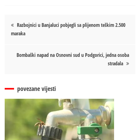
Кретање
Razbojnici u Banjaluci pobjegli sa plijenom teškim 2.500
maraka
чланка
Bombaški napad na Osnovni sud u Podgorici, jedna osoba
stradala
povezane vijesti