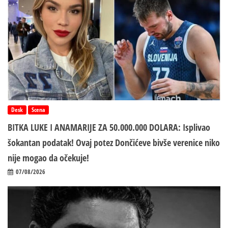
Desk
Scena
BITKA LUKE I ANAMARIJE ZA 50.000.000 DOLARA: Isplivao
šokantan podatak! Ovaj potez Dončićeve bivše verenice niko
nije mogao da očekuje!
07/08/2026