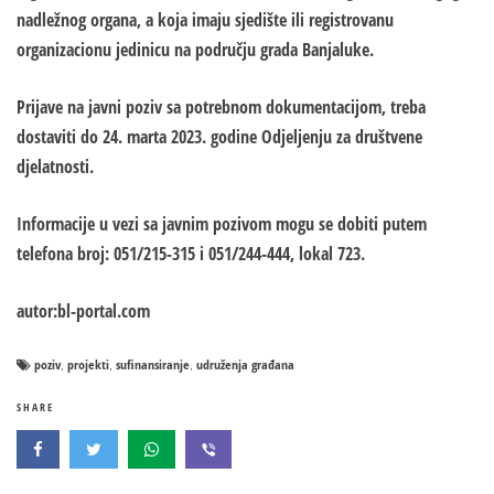
nadležnog organa, a koja imaju sjedište ili registrovanu
organizacionu jedinicu na području grada Banjaluke.
Prijave na javni poziv sa potrebnom dokumentacijom, treba
dostaviti do 24. marta 2023. godine Odjeljenju za društvene
djelatnosti.
Informacije u vezi sa javnim pozivom mogu se dobiti putem
telefona broj: 051/215-315 i 051/244-444, lokal 723.
autor:bl-portal.com
poziv
projekti
sufinansiranje
udruženja građana
,
,
,
SHARE