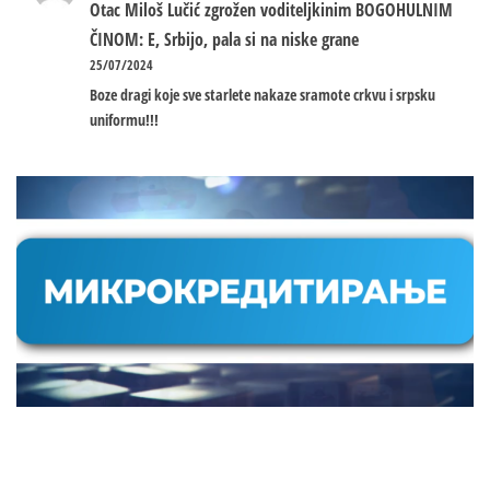
Otac Miloš Lučić zgrožen voditeljkinim BOGOHULNIM
ČINOM: E, Srbijo, pala si na niske grane
25/07/2024
Boze dragi koje sve starlete nakaze sramote crkvu i srpsku
uniformu!!!