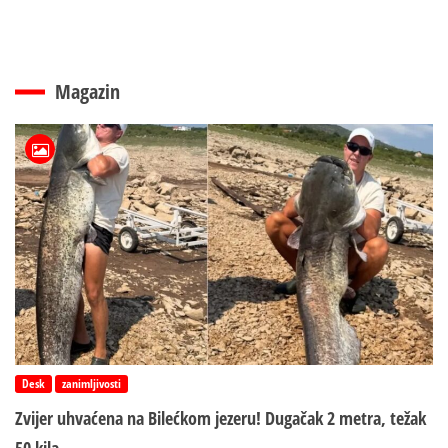
Magazin
Desk
zanimljivosti
Zvijer uhvaćena na Bilećkom jezeru! Dugačak 2 metra, težak
50 kila