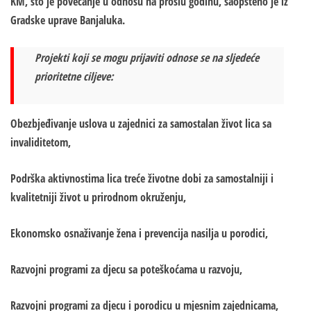
KM, što je povećanje u odnosu na prošlu godinu, saopšteno je iz
Gradske uprave Banjaluka.
Projekti koji se mogu prijaviti odnose se na sljedeće
prioritetne ciljeve:
Obezbjeđivanje uslova u zajednici za samostalan život lica sa
invaliditetom,
Podrška aktivnostima lica treće životne dobi za samostalniji i
kvalitetniji život u prirodnom okruženju,
Ekonomsko osnaživanje žena i prevencija nasilja u porodici,
Razvojni programi za djecu sa poteškoćama u razvoju,
Razvojni programi za djecu i porodicu u mjesnim zajednicama,