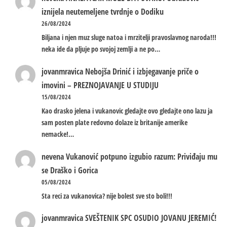
iznijela neutemeljene tvrdnje o Dodiku
26/08/2024
Biljana i njen muz sluge natoa i mrzitelji pravoslavnog naroda!!!
neka ide da pljuje po svojoj zemlji a ne po…
jovanmravica
Nebojša Drinić i izbjegavanje priče o
imovini – PREZNOJAVANJE U STUDIJU
15/08/2024
Kao drasko jelena i vukanovic gledajte ovo gledajte ono lazu ja
sam posten plate redovno dolaze iz britanije amerike
nemacke!…
nevena
Vukanović potpuno izgubio razum: Priviđaju mu
se Draško i Gorica
05/08/2024
Sta reci za vukanovica? nije bolest sve sto boli!!!
jovanmravica
SVEŠTENIK SPC OSUDIO JOVANU JEREMIĆ!