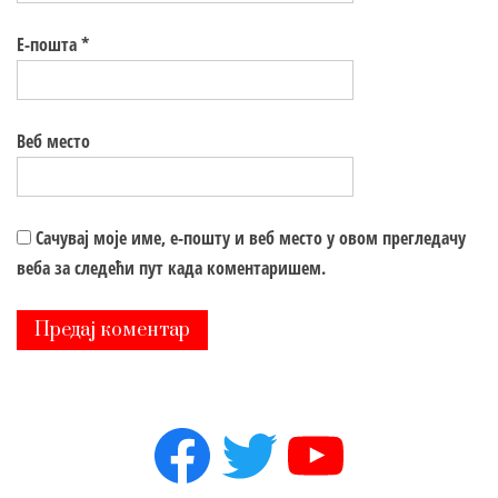
Е-пошта
*
Веб место
Сачувај моје име, е-пошту и веб место у овом прегледачу
веба за следећи пут када коментаришем.
Facebook
Twitter
YouTube