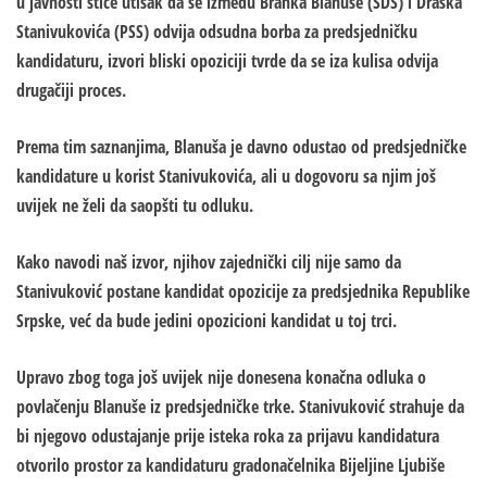
u javnosti stiče utisak da se između Branka Blanuše (SDS) i Draška
Stanivukovića (PSS) odvija odsudna borba za predsjedničku
kandidaturu, izvori bliski opoziciji tvrde da se iza kulisa odvija
drugačiji proces.
Prema tim saznanjima, Blanuša je davno odustao od predsjedničke
kandidature u korist Stanivukovića, ali u dogovoru sa njim još
uvijek ne želi da saopšti tu odluku.
Kako navodi naš izvor, njihov zajednički cilj nije samo da
Stanivuković postane kandidat opozicije za predsjednika Republike
Srpske, već da bude jedini opozicioni kandidat u toj trci.
Upravo zbog toga još uvijek nije donesena konačna odluka o
povlačenju Blanuše iz predsjedničke trke. Stanivuković strahuje da
bi njegovo odustajanje prije isteka roka za prijavu kandidatura
otvorilo prostor za kandidaturu gradonačelnika Bijeljine Ljubiše