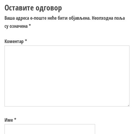
Оставите одговор
Ваша адреса е-поште неће бити објављена.
Неопходна поља
су означена
*
Коментар
*
Име
*