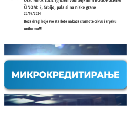
Otac Miloš Lučić zgrožen voditeljkinim BOGOHULNIM
ČINOM: E, Srbijo, pala si na niske grane
25/07/2024
Boze dragi koje sve starlete nakaze sramote crkvu i srpsku
uniformu!!!