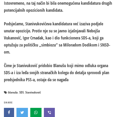
Istovremeno, na taj način bi bila onemogućena kandidatura drugih
potencijalnih opozicionih kandidata.
Podsjećamo, Stanivukovićeva kandidatura već izaziva podjele
unutar opozicije. Protiv nje su se javno izjašnjavali Nebojša
Vukanović, Igor Crnadak, kao i dio funkcionera SDS-a, koji ga
optužuju za političku „simbiozu“ sa Miloradom Dodikom i SNSD-
om.
Čime je Stanivuković pridobio Blanušu koji mimo odluka organa
SDS-a i iza leđa svojih stranačkih kolega do detalja sprovodi plan
predsjednika PSS-a, ostaje da se nagađa
blanuša
SDS
Stanivuković
,
,
SHARE