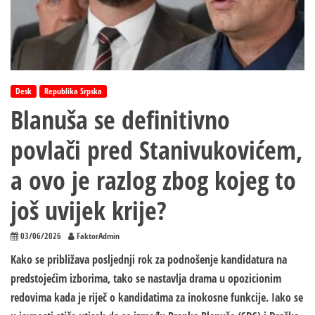
Desk
Republika Srpska
Blanuša se definitivno
povlači pred Stanivukovićem,
a ovo je razlog zbog kojeg to
još uvijek krije?
03/06/2026
FaktorAdmin
Kako se približava posljednji rok za podnošenje kandidatura na
predstojećim izborima, tako se nastavlja drama u opozicionim
redovima kada je riječ o kandidatima za inokosne funkcije. Iako se