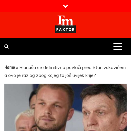
Skip
to
content
Faktor magazin
Uvijek presudan
Home
»
Blanuša se definitivno povlači pred Stanivukovićem,
a ovo je razlog zbog kojeg to još uvijek krije?