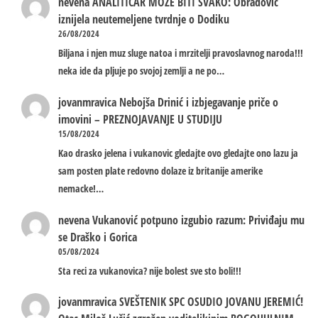
nevena
ANALITIČAR MOŽE BITI SVAKO: Obradović
iznijela neutemeljene tvrdnje o Dodiku
26/08/2024
Biljana i njen muz sluge natoa i mrzitelji pravoslavnog naroda!!!
neka ide da pljuje po svojoj zemlji a ne po…
jovanmravica
Nebojša Drinić i izbjegavanje priče o
imovini – PREZNOJAVANJE U STUDIJU
15/08/2024
Kao drasko jelena i vukanovic gledajte ovo gledajte ono lazu ja
sam posten plate redovno dolaze iz britanije amerike
nemacke!…
nevena
Vukanović potpuno izgubio razum: Priviđaju mu
se Draško i Gorica
05/08/2024
Sta reci za vukanovica? nije bolest sve sto boli!!!
jovanmravica
SVEŠTENIK SPC OSUDIO JOVANU JEREMIĆ!