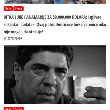
Desk
Scena
BITKA LUKE I ANAMARIJE ZA 50.000.000 DOLARA: Isplivao
šokantan podatak! Ovaj potez Dončićeve bivše verenice niko
nije mogao da očekuje!
07/08/2026
Desk
Scena