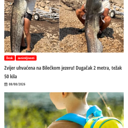
Desk
zanimljivosti
Zvijer uhvaćena na Bilećkom jezeru! Dugačak 2 metra, težak
50 kila
08/08/2026