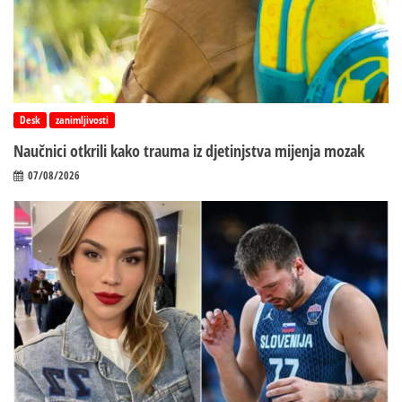
Desk
zanimljivosti
Naučnici otkrili kako trauma iz d‌jetinjstva mijenja mozak
07/08/2026