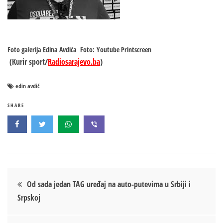
Foto galerija Edina Avdića
Foto: Youtube Printscreen
(Kurir sport/
Radiosarajevo.ba
)
edin avdić
SHARE
Кретање
Od sada jedan TAG uređaj na auto-putevima u Srbiji i
Srpskoj
чланка