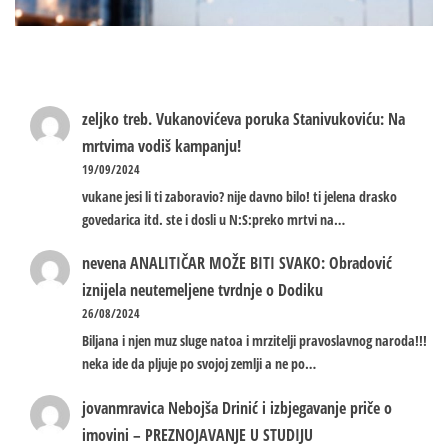
zeljko treb.
Vukanovićeva poruka Stanivukoviću: Na
mrtvima vodiš kampanju!
19/09/2024
vukane jesi li ti zaboravio? nije davno bilo! ti jelena drasko
govedarica itd. ste i dosli u N:S:preko mrtvi na…
nevena
ANALITIČAR MOŽE BITI SVAKO: Obradović
iznijela neutemeljene tvrdnje o Dodiku
26/08/2024
Biljana i njen muz sluge natoa i mrzitelji pravoslavnog naroda!!!
neka ide da pljuje po svojoj zemlji a ne po…
jovanmravica
Nebojša Drinić i izbjegavanje priče o
imovini – PREZNOJAVANJE U STUDIJU