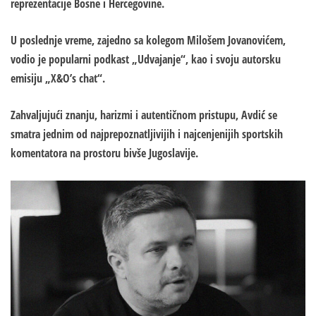
reprezentacije Bosne i Hercegovine.
U poslednje vreme, zajedno sa kolegom Milošem Jovanovićem,
vodio je popularni podkast „Udvajanje“, kao i svoju autorsku
emisiju „X&O’s chat“.
Zahvaljujući znanju, harizmi i autentičnom pristupu, Avdić se
smatra jednim od najprepoznatljivijih i najcenjenijih sportskih
komentatora na prostoru bivše Jugoslavije.