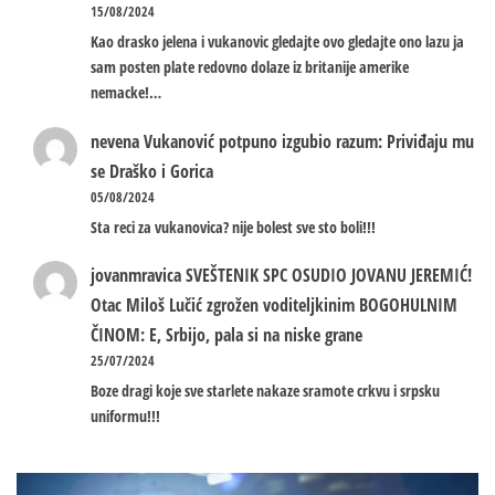
15/08/2024
Kao drasko jelena i vukanovic gledajte ovo gledajte ono lazu ja
sam posten plate redovno dolaze iz britanije amerike
nemacke!…
nevena
Vukanović potpuno izgubio razum: Priviđaju mu
se Draško i Gorica
05/08/2024
Sta reci za vukanovica? nije bolest sve sto boli!!!
jovanmravica
SVEŠTENIK SPC OSUDIO JOVANU JEREMIĆ!
Otac Miloš Lučić zgrožen voditeljkinim BOGOHULNIM
ČINOM: E, Srbijo, pala si na niske grane
25/07/2024
Boze dragi koje sve starlete nakaze sramote crkvu i srpsku
uniformu!!!