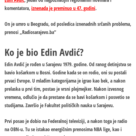
Edin Avdić
, jedan od najpoznatijih regionalnih novinara i
komentatora,
iznenada je preminuo u 47. godini
.
On je umro u Beogradu, od posledica iznenadnih srčanih problema,
prenosi „Radiosarajevo.ba“
Ko je bio Edin Avdić?
Edin Avdić je rođen u Sarajevu 1979. godine. Od ranog detinjstva se
bavio košarkom u Bosni. Godine kada se on rodio, oni su postali
prvaci Evrope. U mlađim kategorijama je igrao kao bek, a nakon
prelaska u prvi tim, postao je vrsni plejmejker. Nakon izvesnog
vremena, odlučio je da prestane da se bavi košarkom i posvetio se
studijama. Završio je Fakultet političkih nauka u Sarajevu.
Prvi posao je dobio na Federalnoj televiziji, a nakon toga je radio
na OBN-u. Tu se istakao energičnim prenosima NBA lige, kao i