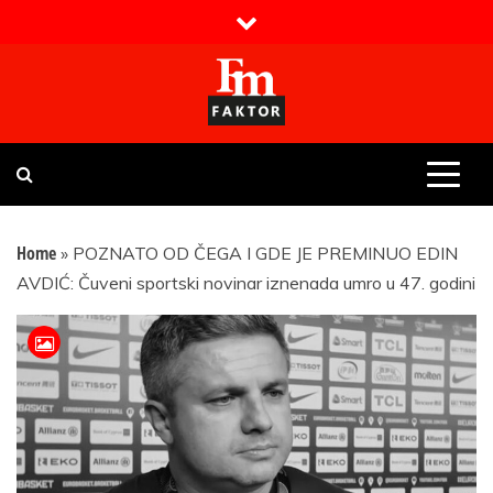
Skip
to
content
Faktor magazin
Uvijek presudan
Home
»
POZNATO OD ČEGA I GDE JE PREMINUO EDIN
AVDIĆ: Čuveni sportski novinar iznenada umro u 47. godini