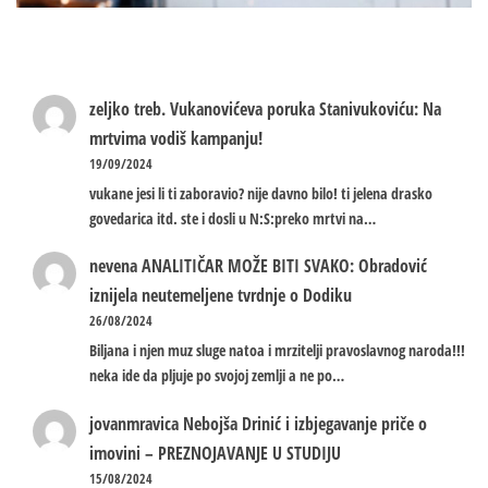
zeljko treb.
Vukanovićeva poruka Stanivukoviću: Na
mrtvima vodiš kampanju!
19/09/2024
vukane jesi li ti zaboravio? nije davno bilo! ti jelena drasko
govedarica itd. ste i dosli u N:S:preko mrtvi na…
nevena
ANALITIČAR MOŽE BITI SVAKO: Obradović
iznijela neutemeljene tvrdnje o Dodiku
26/08/2024
Biljana i njen muz sluge natoa i mrzitelji pravoslavnog naroda!!!
neka ide da pljuje po svojoj zemlji a ne po…
jovanmravica
Nebojša Drinić i izbjegavanje priče o
imovini – PREZNOJAVANJE U STUDIJU
15/08/2024