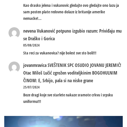
Kao drasko jelena i vukanovic gledajte ovo gledajte ono lazu ja
sam posten plate redovno dolaze iz britanije amerike
nemacke!…
nevena
Vukanović potpuno izgubio razum: Priviđaju mu
se Draško i Gorica
05/08/2024
Sta reci za vukanovica? nije bolest sve sto boli!!!
jovanmravica
SVEŠTENIK SPC OSUDIO JOVANU JEREMIĆ!
Otac Miloš Lučić zgrožen voditeljkinim BOGOHULNIM
ČINOM: E, Srbijo, pala si na niske grane
25/07/2024
Boze dragi koje sve starlete nakaze sramote crkvu i srpsku
uniformu!!!