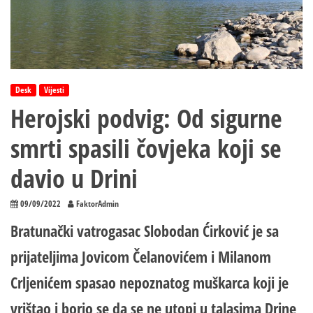
Desk
Vijesti
Herojski podvig: Od sigurne
smrti spasili čovjeka koji se
davio u Drini
09/09/2022
FaktorAdmin
Bratunački vatrogasac Slobodan Ćirković je sa
prijateljima Jovicom Čelanovićem i Milanom
Crljenićem spasao nepoznatog muškarca koji je
vrištao i borio se da se ne utopi u talasima Drine