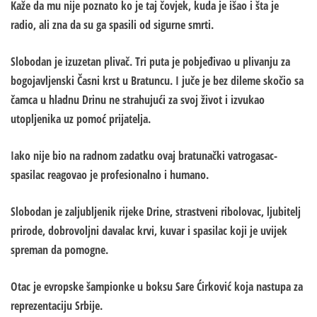
Kaže da mu nije poznato ko je taj čovjek, kuda je išao i šta je
radio, ali zna da su ga spasili od sigurne smrti.
Slobodan je izuzetan plivač. Tri puta je pobjeđivao u plivanju za
bogojavljenski Časni krst u Bratuncu. I juče je bez dileme skočio sa
čamca u hladnu Drinu ne strahujući za svoj život i izvukao
utopljenika uz pomoć prijatelja.
Iako nije bio na radnom zadatku ovaj bratunački vatrogasac-
spasilac reagovao je profesionalno i humano.
Slobodan je zaljubljenik rijeke Drine, strastveni ribolovac, ljubitelj
prirode, dobrovoljni davalac krvi, kuvar i spasilac koji je uvijek
spreman da pomogne.
Otac je evropske šampionke u boksu Sare Ćirković koja nastupa za
reprezentaciju Srbije.