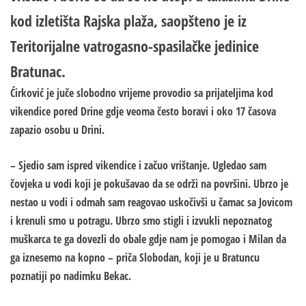
kod izletišta Rajska plaža, saopšteno je iz
Teritorijalne vatrogasno-spasilačke jedinice
Bratunac.
Ćirković je juče slobodno vrijeme provodio sa prijateljima kod
vikendice pored Drine gdje veoma često boravi i oko 17 časova
zapazio osobu u Drini.
– Sjedio sam ispred vikendice i začuo vrištanje. Ugledao sam
čovjeka u vodi koji je pokušavao da se održi na površini. Ubrzo je
nestao u vodi i odmah sam reagovao uskočivši u čamac sa Jovicom
i krenuli smo u potragu. Ubrzo smo stigli i izvukli nepoznatog
muškarca te ga dovezli do obale gdje nam je pomogao i Milan da
ga iznesemo na kopno – priča Slobodan, koji je u Bratuncu
poznatiji po nadimku Bekac.