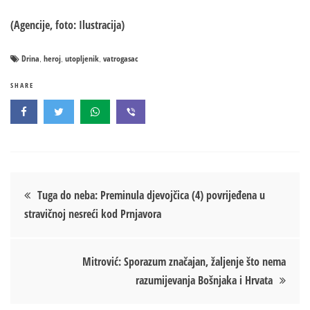
(Agencije, foto: Ilustracija)
Drina
heroj
utopljenik
vatrogasac
,
,
,
SHARE
Кретање
Tuga do neba: Preminula djevojčica (4) povrijeđena u
stravičnoj nesreći kod Prnjavora
чланка
Mitrović: Sporazum značajan, žaljenje što nema
razumijevanja Bošnjaka i Hrvata