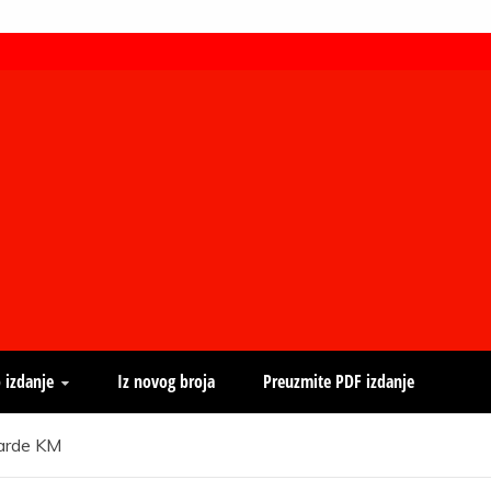
 izdanje
Iz novog broja
Preuzmite PDF izdanje
ijarde KM