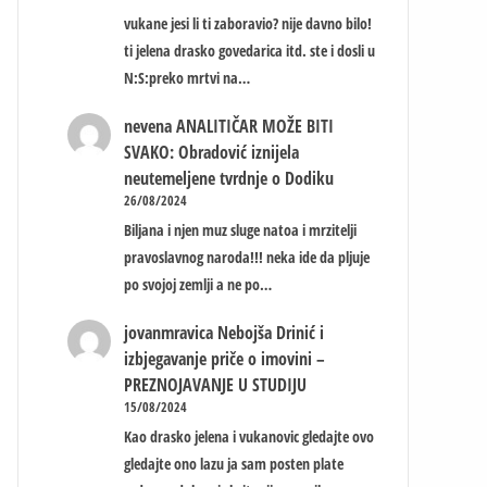
vukane jesi li ti zaboravio? nije davno bilo!
ti jelena drasko govedarica itd. ste i dosli u
N:S:preko mrtvi na…
nevena
ANALITIČAR MOŽE BITI
SVAKO: Obradović iznijela
neutemeljene tvrdnje o Dodiku
26/08/2024
Biljana i njen muz sluge natoa i mrzitelji
pravoslavnog naroda!!! neka ide da pljuje
po svojoj zemlji a ne po…
jovanmravica
Nebojša Drinić i
izbjegavanje priče o imovini –
PREZNOJAVANJE U STUDIJU
15/08/2024
Kao drasko jelena i vukanovic gledajte ovo
gledajte ono lazu ja sam posten plate