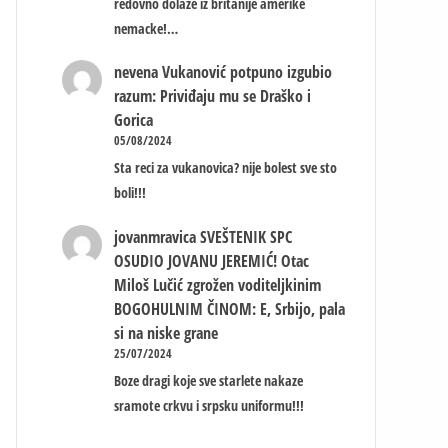
redovno dolaze iz britanije amerike
nemacke!…
nevena
Vukanović potpuno izgubio
razum: Priviđaju mu se Draško i
Gorica
05/08/2024
Sta reci za vukanovica? nije bolest sve sto
boli!!!
jovanmravica
SVEŠTENIK SPC
OSUDIO JOVANU JEREMIĆ! Otac
Miloš Lučić zgrožen voditeljkinim
BOGOHULNIM ČINOM: E, Srbijo, pala
si na niske grane
25/07/2024
Boze dragi koje sve starlete nakaze
sramote crkvu i srpsku uniformu!!!