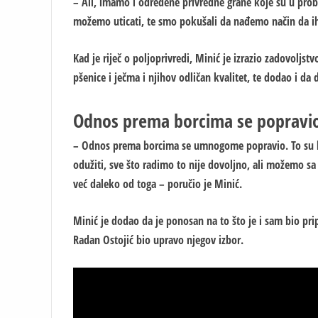
– Ali, imamo i određene privredne grane koje su u pro
možemo uticati, te smo pokušali da nađemo način da ih 
Kad je riječ o poljoprivredi, Minić je izrazio zadovoljst
pšenice i ječma i njihov odličan kvalitet, te dodao i da 
Odnos prema borcima se popravi
– Odnos prema borcima se umnogome popravio. To su lj
odužiti, sve što radimo to nije dovoljno, ali možemo sa
već daleko od toga – poručio je Minić.
Minić je dodao da je ponosan na to što je i sam bio pri
Radan Ostojić bio upravo njegov izbor.