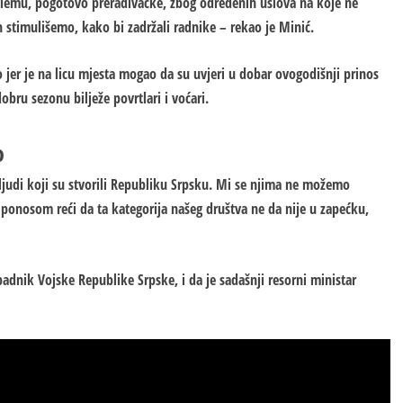
blemu, pogotovo prerađivačke, zbog određenih uslova na koje ne
stimulišemo, kako bi zadržali radnike – rekao je Minić.
vo jer je na licu mjesta mogao da su uvjeri u dobar ovogodišnji prinos
dobru sezonu bilježe povrtlari i voćari.
o
udi koji su stvorili Republiku Srpsku. Mi se njima ne možemo
 ponosom reći da ta kategorija našeg društva ne da nije u zapećku,
padnik Vojske Republike Srpske, i da je sadašnji resorni ministar