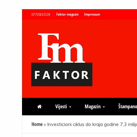
Skip
Faktor magazin
Impressum
07/08/2026
to
content
Faktor magazin
Uvijek presudan
Vijesti
Magazin
Štampano
Home
»
Investicioni ciklus do kraja godine 7,3 mil