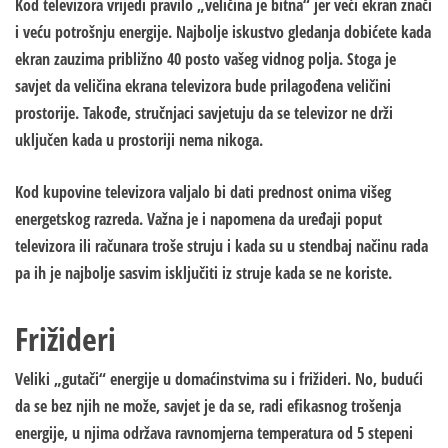
Kod televizora vrijedi pravilo „veličina je bitna“ jer veći ekran znači
i veću potrošnju energije. Najbolje iskustvo gledanja dobićete kada
ekran zauzima približno 40 posto vašeg vidnog polja. Stoga je
savjet da veličina ekrana televizora bude prilagođena veličini
prostorije. Takođe, stručnjaci savjetuju da se televizor ne drži
uključen kada u prostoriji nema nikoga.
Kod kupovine televizora valjalo bi dati prednost onima višeg
energetskog razreda. Važna je i napomena da uređaji poput
televizora ili računara troše struju i kada su u stendbaj načinu rada
pa ih je najbolje sasvim isključiti iz struje kada se ne koriste.
Frižideri
Veliki „gutači“ energije u domaćinstvima su i frižideri. No, budući
da se bez njih ne može, savjet je da se, radi efikasnog trošenja
energije, u njima održava ravnomjerna temperatura od 5 stepeni