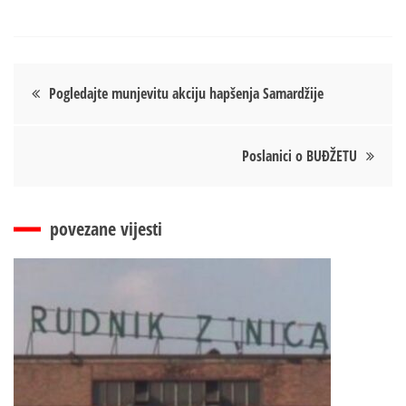
Кретање
Pogledajte munjevitu akciju hapšenja Samardžije
чланка
Poslanici o BUĐŽETU
povezane vijesti