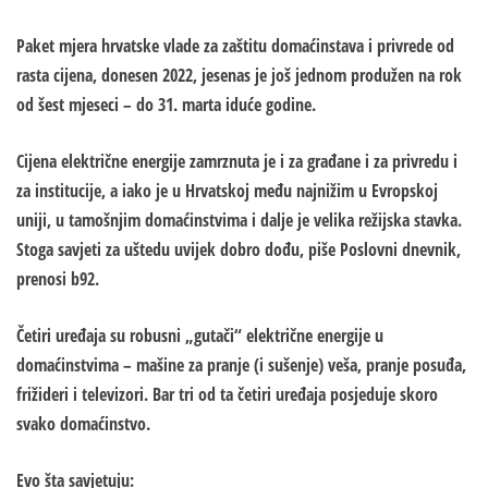
Paket mjera hrvatske vlade za zaštitu domaćinstava i privrede od
rasta cijena, donesen 2022, jesenas je još jednom produžen na rok
od šest mjeseci – do 31. marta iduće godine.
Cijena električne energije zamrznuta je i za građane i za privredu i
za institucije, a iako je u Hrvatskoj među najnižim u Evropskoj
uniji, u tamošnjim domaćinstvima i dalje je velika režijska stavka.
Stoga savjeti za uštedu uvijek dobro dođu, piše Poslovni dnevnik,
prenosi b92.
Četiri uređaja su robusni „gutači“ električne energije u
domaćinstvima – mašine za pranje (i sušenje) veša, pranje posuđa,
frižideri i televizori. Bar tri od ta četiri uređaja posjeduje skoro
svako domaćinstvo.
Evo šta savjetuju: