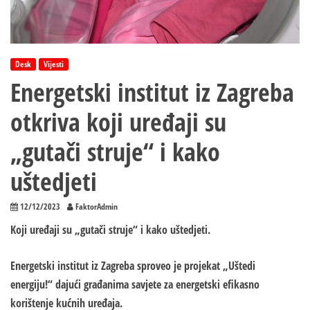
Desk
Vijesti
Energetski institut iz Zagreba
otkriva koji uređaji su
„gutači struje“ i kako
uštedjeti
12/12/2023
FaktorAdmin
Koji uređaji su „gutači struje“ i kako uštedjeti.
Energetski institut iz Zagreba sproveo je projekat „Uštedi
energiju!“ dajući građanima savjete za energetski efikasno
korištenje kućnih uređaja.