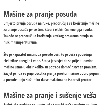
Mašine za pranje posuđa
Umjesto pranja posuđa na ruke, preporučuje se korištenje mašine
za pranje posuđa jer se time štedi i električna energija i voda.
Takođe se preporučuje korištenje kratkog programa pranja sa
niskim temperaturama.
Što je kapacitet mašine za posuđe veći, to je veća i potrošnja
električne energije i vode. Stoga je savjet da se prije kupovine
mašine uzme u obzir kolike su potrebe domaćinstva za pranjem.
Savjet je i da se prije početka pranja prostor mašine dobro popuni,
a posuđe u nju složi tako da se maksimalno iskoristi prostor.
Mašine za pranje i sušenje veša
Budući da sredstva za pranje veša i omekšivači zagađuju okolinu,