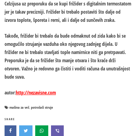
Celzijusa uz preporuku da se kupi frižider s digitalnim termostatom
jer je takav precizniji. Frižider bi trebalo postaviti što dalje od
izvora toplote, šporeta i rerni, ali i dalje od sunčevih zraka.
Takođe, frižider bi trebalo da bude odmaknut od zida kako bi se
omogućilo strujanje vazduha oko njegovog zadnjeg dijela. U
frižider ne bi trebalo stavljati tople namirnice niti ga pretrpavati.
Preporuka je da se frižider što manje otvara i što kraće drži
otvoren. Važno je redovno ga čistiti i voditi računa da unutrašnjost
bude suva.
autor:
http://nezavisne.com
mašina za veš
potrošači struje
,
SHARE