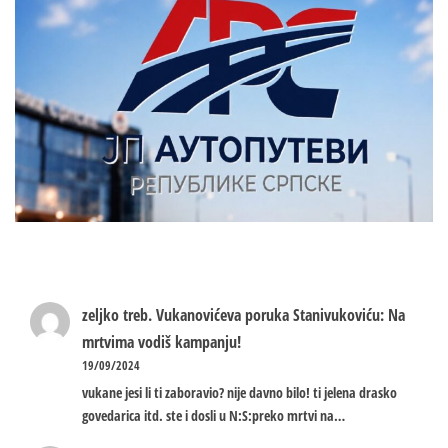
zeljko treb.
Vukanovićeva poruka Stanivukoviću: Na
mrtvima vodiš kampanju!
19/09/2024
vukane jesi li ti zaboravio? nije davno bilo! ti jelena drasko
govedarica itd. ste i dosli u N:S:preko mrtvi na…