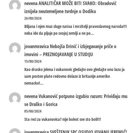
nevena
ANALITIČAR MOŽE BITI SVAKO: Obradović
iznijela neutemeljene tvrdnje o Dodiku
26/08/2024
Biljana i njen muz sluge natoa i mrzitelji pravoslavnog naroda!!!
neka ide da pljuje po svojoj zemlji a ne po…
jovanmravica
Nebojša Drinić i izbjegavanje priče o
imovini – PREZNOJAVANJE U STUDIJU
15/08/2024
Kao drasko jelena i vukanovic gledajte ovo gledajte ono lazu ja
sam posten plate redovno dolaze iz britanije amerike
nemacke!…
nevena
Vukanović potpuno izgubio razum: Priviđaju mu
se Draško i Gorica
05/08/2024
Sta reci za vukanovica? nije bolest sve sto boli!!!
jovanmravica
SVEŠTENIK SPC OSUDIO JOVANU JEREMIĆ!