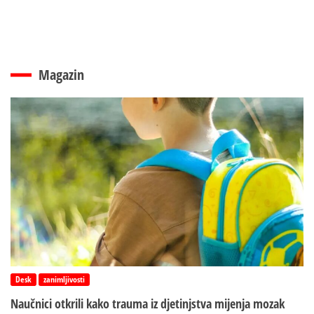
Magazin
Desk
zanimljivosti
Naučnici otkrili kako trauma iz d‌jetinjstva mijenja mozak