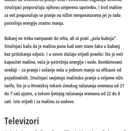
stručnjaci preporučuju njihovu umjerenu upotrebu. I kod mašine
za veš preporučuje se pranje na nižim temperaturama jer je tada
potrošnja energije znatno manja.
Bubanj ne treba natrpavati do vrha, ali ni prati „pola bubnja“.
Stručnjaci kažu da je mašina puna kad vam stane šaka u bubanj
bez pritiskanja odjeće. I u ovom slučaju vrijedi pravilo: što je veći
kapacitet mašine, veća je potrošnja energije i vode. Kombinovani
uređaji – za pranje i sušenje veša u jednom manje su efikasni od
pojedinačnih. Stručnjaci savjetuju mašinsko pranje u vrijeme niže
tarife, što je u Hrvatskoj tokom zimskog računanja vremena od 21
do 7 sati ujutro, a tokom ljetnjeg računanja vremena od 22 do 8
sati. Isto vrijedi i za mašinu za sudove.
Televizori