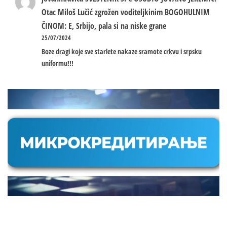
Otac Miloš Lučić zgrožen voditeljkinim BOGOHULNIM
ČINOM: E, Srbijo, pala si na niske grane
25/07/2024
Boze dragi koje sve starlete nakaze sramote crkvu i srpsku
uniformu!!!