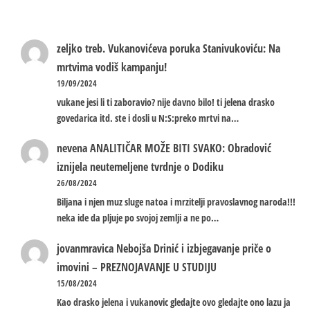
zeljko treb.
Vukanovićeva poruka Stanivukoviću: Na
mrtvima vodiš kampanju!
19/09/2024
vukane jesi li ti zaboravio? nije davno bilo! ti jelena drasko
govedarica itd. ste i dosli u N:S:preko mrtvi na…
nevena
ANALITIČAR MOŽE BITI SVAKO: Obradović
iznijela neutemeljene tvrdnje o Dodiku
26/08/2024
Biljana i njen muz sluge natoa i mrzitelji pravoslavnog naroda!!!
neka ide da pljuje po svojoj zemlji a ne po…
jovanmravica
Nebojša Drinić i izbjegavanje priče o
imovini – PREZNOJAVANJE U STUDIJU
15/08/2024
Kao drasko jelena i vukanovic gledajte ovo gledajte ono lazu ja