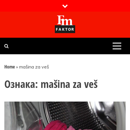
Skip
to
content
Faktor magazin
Uvijek presudan
Home
»
mašina za veš
Ознака:
mašina za veš