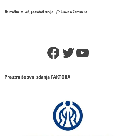
on
mašina za veš
potrošači struje
Leave a Comment
,
Energetski
institut
iz
Zagreba
otkriva
Facebook
Twitter
YouTube
koji
uređaji
su
„gutači
struje“
Preuzmite sva izdanja
FAKTORA
i
kako
uštedjeti