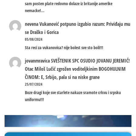
sam posten plate redovno dolaze iz britanije amerike
nemacke!…
nevena
Vukanović potpuno izgubio razum: Priviđaju mu
se Draško i Gorica
05/08/2024
Sta reci za vukanovica? nije bolest sve sto boli!!!
jovanmravica
SVEŠTENIK SPC OSUDIO JOVANU JEREMIĆ!
Otac Miloš Lučić zgrožen voditeljkinim BOGOHULNIM
ČINOM: E, Srbijo, pala si na niske grane
25/07/2024
Boze dragi koje sve starlete nakaze sramote crkvu i srpsku
uniformu!!!